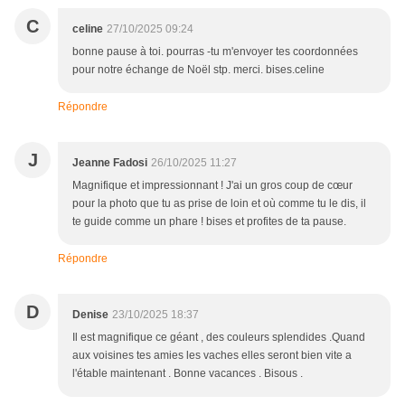
C
celine
27/10/2025 09:24
bonne pause à toi. pourras -tu m'envoyer tes coordonnées
pour notre échange de Noël stp. merci. bises.celine
Répondre
J
Jeanne Fadosi
26/10/2025 11:27
Magnifique et impressionnant ! J'ai un gros coup de cœur
pour la photo que tu as prise de loin et où comme tu le dis, il
te guide comme un phare ! bises et profites de ta pause.
Répondre
D
Denise
23/10/2025 18:37
Il est magnifique ce géant , des couleurs splendides .Quand
aux voisines tes amies les vaches elles seront bien vite a
l'étable maintenant . Bonne vacances . Bisous .