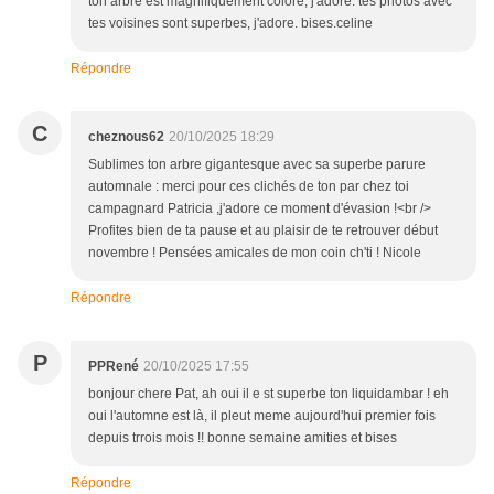
ton arbre est magnifiquement coloré, j'adore. tes photos avec
tes voisines sont superbes, j'adore. bises.celine
Répondre
C
cheznous62
20/10/2025 18:29
Sublimes ton arbre gigantesque avec sa superbe parure
automnale : merci pour ces clichés de ton par chez toi
campagnard Patricia ,j'adore ce moment d'évasion !<br />
Profites bien de ta pause et au plaisir de te retrouver début
novembre ! Pensées amicales de mon coin ch'ti ! Nicole
Répondre
P
PPRené
20/10/2025 17:55
bonjour chere Pat, ah oui il e st superbe ton liquidambar ! eh
oui l'automne est là, il pleut meme aujourd'hui premier fois
depuis trrois mois !! bonne semaine amities et bises
Répondre