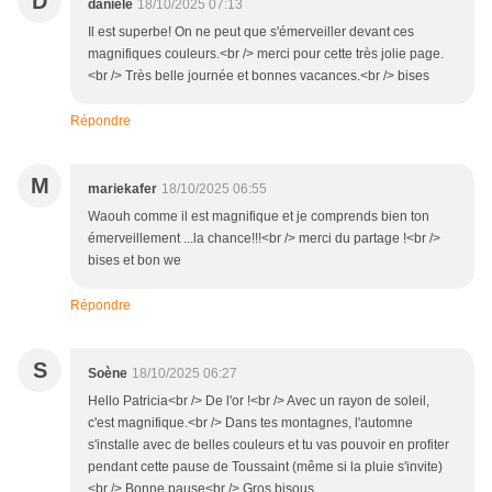
D
danièle
18/10/2025 07:13
Il est superbe! On ne peut que s'émerveiller devant ces
magnifiques couleurs.<br /> merci pour cette très jolie page.
<br /> Très belle journée et bonnes vacances.<br /> bises
Répondre
M
mariekafer
18/10/2025 06:55
Waouh comme il est magnifique et je comprends bien ton
émerveillement ...la chance!!!<br /> merci du partage !<br />
bises et bon we
Répondre
S
Soène
18/10/2025 06:27
Hello Patricia<br /> De l'or !<br /> Avec un rayon de soleil,
c'est magnifique.<br /> Dans tes montagnes, l'automne
s'installe avec de belles couleurs et tu vas pouvoir en profiter
pendant cette pause de Toussaint (même si la pluie s'invite)
<br /> Bonne pause<br /> Gros bisous