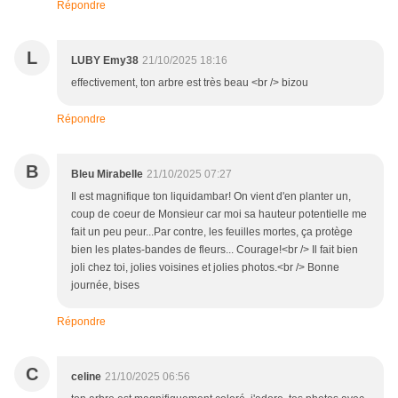
Répondre
L
LUBY Emy38
21/10/2025 18:16
effectivement, ton arbre est très beau <br /> bizou
Répondre
B
Bleu Mirabelle
21/10/2025 07:27
Il est magnifique ton liquidambar! On vient d'en planter un,
coup de coeur de Monsieur car moi sa hauteur potentielle me
fait un peu peur...Par contre, les feuilles mortes, ça protège
bien les plates-bandes de fleurs... Courage!<br /> Il fait bien
joli chez toi, jolies voisines et jolies photos.<br /> Bonne
journée, bises
Répondre
C
celine
21/10/2025 06:56