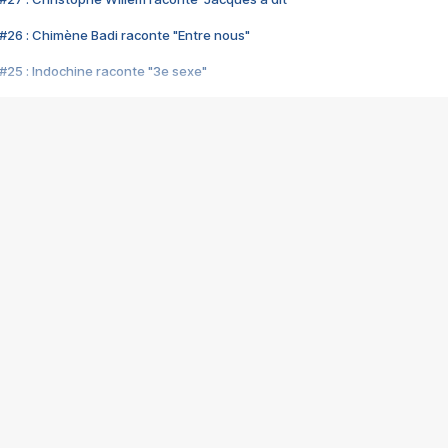
#26 : Chimène Badi raconte "Entre nous"
#25 : Indochine raconte "3e sexe"
#24 : Zaho raconte "C'est chelou"
#23 : Patrick Bruel raconte "Au café des délices"
#22 : Kyo raconte "Le chemin"
#21 : Nolwenn Leroy raconte "Cassé"
#20 : Patrick Hernandez raconte "Born to be alive"
#19 : Lorie raconte "Près de moi"
#18 : Michael Jones raconte "A nos actes manqués" (avec Jean-Jacque
#17 : Khaled raconte "Aïcha"
#16 : Corneille raconte "Parce qu'on vient de loin"
#15 : Indochine raconte "L'aventurier"