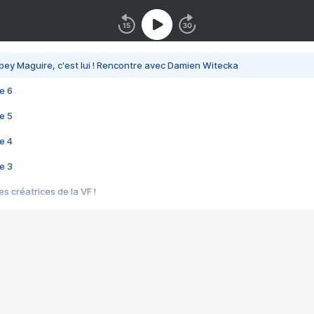
bey Maguire, c'est lui ! Rencontre avec Damien Witecka
e 6
e 5
e 4
e 3
s créatrices de la VF !
e 2
e 1
e Mektoub My Love arrive enfin ! Rencontre avec Shaïn Boumedine et Sal
i : après Toni en famille