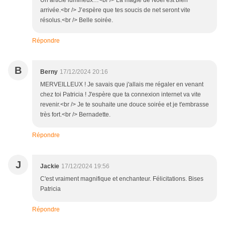
Un article lumineux…<br /> La magie de Noël est bien
arrivée.<br /> J’espère que tes soucis de net seront vite
résolus.<br /> Belle soirée.
Répondre
B
Berny
17/12/2024 20:16
MERVEILLEUX ! Je savais que j'allais me régaler en venant
chez toi Patricia ! J'espère que ta connexion internet va vite
revenir.<br /> Je te souhaite une douce soirée et je t'embrasse
très fort.<br /> Bernadette.
Répondre
J
Jackie
17/12/2024 19:56
C'est vraiment magnifique et enchanteur. Félicitations. Bises
Patricia
Répondre