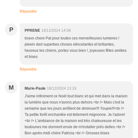
Répondre
P
PPRENE
18/12/2024 14:58
bravo chere Pat pour toutes ces merveilleuses lumieres !
pleein ded superbes choses etincelantes et brillantes,
heureux les chiens, portez vous bien !, joyeuses fêtes amities
et bises
Répondre
M
Marie-Paule
18/12/2024 13:19
J'aime infiniment ce Noël tout blanc et qui met dans la maison
la lumière que nous n'avons plus dehors.<br /> Mais c'est la
semaine que les jours arrêtent de diminuer!!! Youpie!!!<br />
Ta petite forêt enchantée est tellement mignonne. Je l'adore!
<br /> L'ambiance de ta maison est très chaleureuse et les
toutounes me donnent envie de m'installer près delles.<br />
Bon après-midi chère Patricia.<br /> Grosses bises