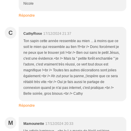
Nicole
Répondre
C
CathyRose
17/12/2024 21:37
Ton sapin cette année ressemble au mien ... à moins que ce
soit le mien qui ressemble au tien !!!<br /> Donc forcément je
ne peux que le trouver joli !<br /> Ben oui sans le petit Jésus,
c'est une évidence.<br /> Mais ta " petite forêt enchantée " je
l'adore, c'est vraiment très réussi, ce vert tout doux est
magnifique !<br /> Toutes tes autres décorations sont jolies
également.<br /> Ah zut pour la panne, j'espère que ce sera
rétabli très vite.<br /> Oui je fais aussi le partage de
connexion quand je n'ai pas internet, c'est pratique.<br />
Belle soirée, gros bisous.<br /> Cathy
Répondre
M
Mamounette
17/12/2024 20:33