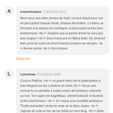
A
AnnickAmiens
17/12/2024 18:07
Merci pour ces jolies photos de Noël, j'ai tout cliqué pour voir
en plus grand chaque boule, chaque décoration. Le blanc va
très bien à ta maison de montagne, le bois aussi va très bien
évidemment. <br /> J'espère que la panne d'ordi ne sera pas
trop longue ! <br /> Dans huit jours on fêtera Noël. On aimerait
bien avoir du soleil au Nord-Ouest à la place du ciel gris. <br
/> Bonne soirée <br /> Gros bisous
Répondre
L
LylouAnne
17/12/2024 18:05
Coucou Patricia, <br /> un grand merci de ta participation à
mon Regard sur les Lumières de Noël.<br /> Oui je sais
comme tu es sensible à toutes sortes de lumières, naturelle
ou non. Ton sapin est magnifique, joliment décoré et illuminé
et très harmonieux. <br /> Je craque pour ta petite ambiance
"Forêt enchantée" et tout le reste de ta déco, bravo. <br />
J'ajoute de suite le lien de ton billet sur mon blog. <br /> Belle