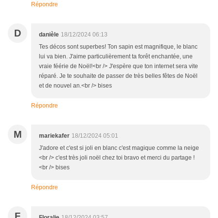
Répondre
D
danièle
18/12/2024 06:13
Tes décos sont superbes! Ton sapin est magnifique, le blanc
lui va bien. J'aime particulièrement ta forêt enchantée, une
vraie féérie de Noël!<br /> J'espère que ton internet sera vite
réparé. Je te souhaite de passer de très belles fêtes de Noël
et de nouvel an.<br /> bises
Répondre
M
mariekafer
18/12/2024 05:01
J'adore et c'est si joli en blanc c'est magique comme la neige
<br /> c'est très joli noël chez toi bravo et merci du partage !
<br /> bises
Répondre
F
Floralie
18/12/2024 03:57