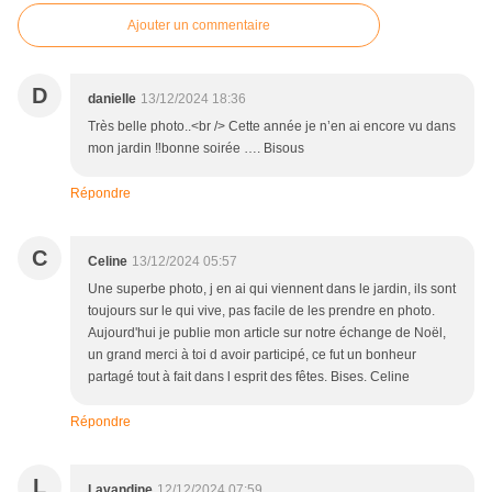
Ajouter un commentaire
D
danielle
13/12/2024 18:36
Très belle photo..<br /> Cette année je n’en ai encore vu dans
mon jardin ‼️bonne soirée …. Bisous
Répondre
C
Celine
13/12/2024 05:57
Une superbe photo, j en ai qui viennent dans le jardin, ils sont
toujours sur le qui vive, pas facile de les prendre en photo.
Aujourd'hui je publie mon article sur notre échange de Noël,
un grand merci à toi d avoir participé, ce fut un bonheur
partagé tout à fait dans l esprit des fêtes. Bises. Celine
Répondre
L
Lavandine
12/12/2024 07:59