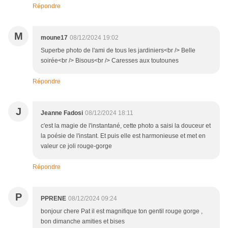
Répondre
M
moune17
08/12/2024 19:02
Superbe photo de l'ami de tous les jardiniers<br /> Belle
soirée<br /> Bisous<br /> Caresses aux toutounes
Répondre
J
Jeanne Fadosi
08/12/2024 18:11
c'est la magie de l'instantané, cette photo a saisi la douceur et
la poésie de l'instant. Et puis elle est harmonieuse et met en
valeur ce joli rouge-gorge
Répondre
P
PPRENE
08/12/2024 09:24
bonjour chere Pat il est magnifique ton gentil rouge gorge ,
bon dimanche amities et bises