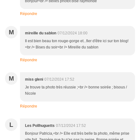
bonjour<br /> belles photot bise raymonde
Répondre
M
mireille du sablon
07/12/2024 18:00
Il est bien beau ton rouge-gorge et...fier d'être ici sur ton blog!
<br /> Bises du soir<br /> Mireille du sablon
Répondre
M
miss gleni
07/12/2024 17:52
Je trouve ta photo très réussie ;<br /> bonne soirée ; bisous /
Nicole
Répondre
L
Les Pollhuguetts
07/12/2024 17:52
Bonjour Patricia,<br /> Elle est très belle ta photo, même prise
vite fait. J'espère que tu n'as pas la neige. Bonne soirée et