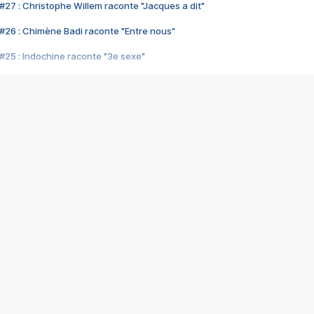
#27 : Christophe Willem raconte "Jacques a dit"
#26 : Chimène Badi raconte "Entre nous"
#25 : Indochine raconte "3e sexe"
#24 : Zaho raconte "C'est chelou"
#23 : Patrick Bruel raconte "Au café des délices"
#22 : Kyo raconte "Le chemin"
#21 : Nolwenn Leroy raconte "Cassé"
#20 : Patrick Hernandez raconte "Born to be alive"
#19 : Lorie raconte "Près de moi"
#18 : Michael Jones raconte "A nos actes manqués" (avec Jean-Jacque
#17 : Khaled raconte "Aïcha"
#16 : Corneille raconte "Parce qu'on vient de loin"
#15 : Indochine raconte "L'aventurier"