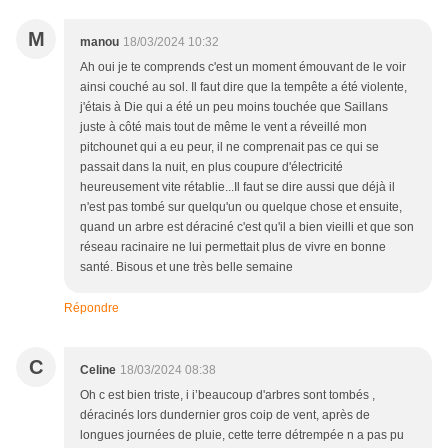
M
manou
18/03/2024 10:32
Ah oui je te comprends c'est un moment émouvant de le voir
ainsi couché au sol. Il faut dire que la tempête a été violente,
j'étais à Die qui a été un peu moins touchée que Saillans
juste à côté mais tout de même le vent a réveillé mon
pitchounet qui a eu peur, il ne comprenait pas ce qui se
passait dans la nuit, en plus coupure d'électricité
heureusement vite rétablie...Il faut se dire aussi que déjà il
n'est pas tombé sur quelqu'un ou quelque chose et ensuite,
quand un arbre est déraciné c'est qu'il a bien vieilli et que son
réseau racinaire ne lui permettait plus de vivre en bonne
santé. Bisous et une très belle semaine
Répondre
C
Celine
18/03/2024 08:38
Oh c est bien triste, i i’beaucoup d'arbres sont tombés ,
déracinés lors dundernier gros coip de vent, après de
longues journées de pluie, cette terre détrempée n a pas pu