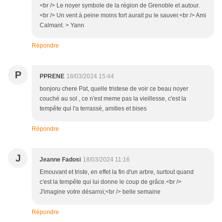
<br /> Le noyer symbole de la région de Grenoble et autour.
<br /> Un vent à peine moins fort aurait pu le sauver.<br /> Ami
Calmant. > Yann
Répondre
P
PPRENE
18/03/2024 15:44
bonjoru chere Pat, quelle tristese de voir ce beau noyer
couché au sol , ce n'est meme pas la vieillesse, c'est la
tempête qui l'a terrassé, amities et bises
Répondre
J
Jeanne Fadosi
18/03/2024 11:16
Emouvant et triste, en effet la fin d'un arbre, surtout quand
c'est la tempête qui lui donne le coup de grâce.<br />
J'imagine votre désarroi;<br /> belle semaine
Répondre