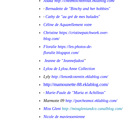
Asuka
http://chezmoichezvous.eklablog.com/
Bernadette de "Binchy and her hobbies"
·
Cathy de "au gré de mes balades"
·
Céline de Aquarellement votre
Christine
https://cristinepatchwork.over-
blog.com/
Floralie
https://les-photos-de-
floralie.blogspot.com/
Jeanne de "Jeannefadosi
"
Lylou de Lylou.Anne Collection
Lyly
http://lenordcotentin.eklablog.com/
http://mamounette-88.eklablog.com/
Marie-Paule de "Maria et Achilleas"
·
Marmotte 09
http://parchezmoi.eklablog.com/
Miss Gleni
http://missgleniandco.canalblog.com/
Nicole de maviesoenienne