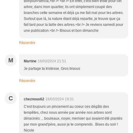
BonjourPatricia,<br /> <br /> En effet, c'est bien triste pour cet
arbre; dans mon quartier, ils ont simplement coupé des
branches cette semaine et déjà ça me fait mal pour les arbres.
Surtout que là, la nature étant déjà repartie, je trouve que ça
fait tard pour la taille des arbres.<br /> Je reviens samedi pour
une publication.<br /> Bisous et bon dimanche
Répondre
M
Martine
16/03/2024 21:51
Je partage ta tristesse. Gros bisous
Répondre
C
cheznous62
16/03/2024 19:31
C'est toujours un pincement au coeur ces dégâts des
tempêtes, chez nous année par année nos arbres sont
déracinés ... bouleaux, noyer, merisier qui avaient été plantés
par mon grand'père, aussi je te comprends . Bises du soir !
Nicole