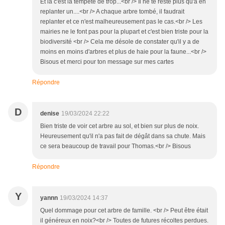
Et là c'est la tempête de trop...<br /> Il ne te reste plus qu'à en
replanter un....<br /> A chaque arbre tombé, il faudrait
replanter et ce n'est malheureusement pas le cas.<br /> Les
mairies ne le font pas pour la plupart et c'est bien triste pour la
biodiversité <br /> Cela me désole de constater qu'il y a de
moins en moins d'arbres et plus de haie pour la faune...<br />
Bisous et merci pour ton message sur mes cartes
Répondre
D
denise
19/03/2024 22:22
Bien triste de voir cet arbre au sol, et bien sur plus de noix.
Heureusement qu'il n'a pas fait de dégât dans sa chute. Mais
ce sera beaucoup de travail pour Thomas.<br /> Bisous
Répondre
Y
yannn
19/03/2024 14:37
Quel dommage pour cet arbre de famille. <br /> Peut être était
il généreux en noix?<br /> Toutes de futures récoltes perdues.