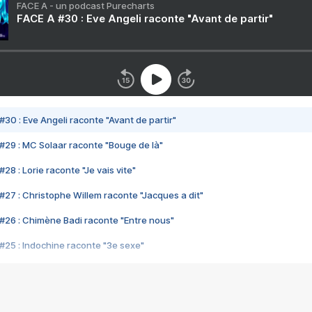
FACE A - un podcast Purecharts
FACE A #30 : Eve Angeli raconte "Avant de partir"
#30 : Eve Angeli raconte "Avant de partir"
#29 : MC Solaar raconte "Bouge de là"
28 : Lorie raconte "Je vais vite"
#27 : Christophe Willem raconte "Jacques a dit"
#26 : Chimène Badi raconte "Entre nous"
#25 : Indochine raconte "3e sexe"
#24 : Zaho raconte "C'est chelou"
#23 : Patrick Bruel raconte "Au café des délices"