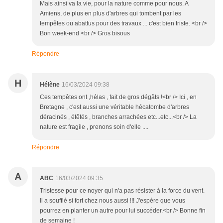
Mais ainsi va la vie, pour la nature comme pour nous. A
Amiens, de plus en plus d'arbres qui tombent par les
tempêtes ou abattus pour des travaux ... c'est bien triste. <br />
Bon week-end <br /> Gros bisous
Répondre
H
Hélène
16/03/2024 09:38
Ces tempêtes ont ,hélas , fait de gros dégâts !<br /> Ici , en
Bretagne , c'est aussi une véritable hécatombe d'arbres
déracinés , étêtés , branches arrachées etc...etc...<br /> La
nature est fragile , prenons soin d'elle ....
Répondre
A
ABC
16/03/2024 09:35
Tristesse pour ce noyer qui n'a pas résister à la force du vent.
Il a soufflé si fort chez nous aussi !!! J'espère que vous
pourrez en planter un autre pour lui succéder.<br /> Bonne fin
de semaine !