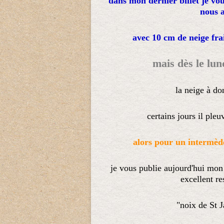
dans mon dernier billet je vo
nous a
avec 10 cm de neige fraic
mais dès le lund
la neige à d
certains jours il pleu
alors pour un intermède
je vous publie aujourd'hui mon
excellent re
"noix de St J