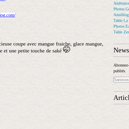
Ambiance
Photos G
blog.com/
Anniblog
Table La
Photos E
Table Ze
élicieuse coupe avec mangue fraiche, glace mangue,
🤭
Newsl
ne et une petite touche de saké
Abonnez-v
publiés.
Artic