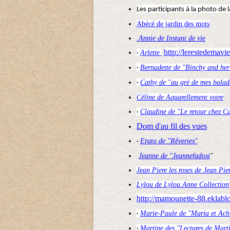
Les participants à la photo de 
Abécé de jardin des mots
.Annie de Instant de vie
http://lerestedemavi
Arlette
·
Bernadette de "Binchy and her
·
Cathy de "au gré de mes balad
·
Céline de Aquarellement votre
Claudine de "Le retour chez Ca
·
Dom d'au fil des vues
Erato de "Rêveries"
·
Jeanne de "Jeannefadosi
"
Jean Piere les roses de Jean Pie
Lylou de Lylou.Anne Collection
http://mamounette-88.eklabl
Marie-Paule de "Maria et Achi
·
Martine des "Lectures de Mart
·