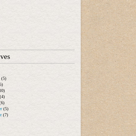
ives
(5)
6)
10)
(4)
(6)
er
(5)
er
(7)