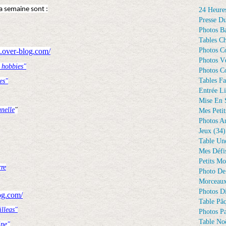
la semaine sont :
24 Heure
Presse D
Photos Ba
Tables Ch
Photos C
e.over-blog.com/
Photos Vé
 hobbies"
Photos C
Tables Fa
es"
Entrée Li
Mise En 
nelle
"
Mes Petit
Photos A
Jeux
(34)
Table Un
Mes Défi
Petits Mo
rre
Photo De
Morceaux
Photos D
og.com/
Table Pâ
lleas"
Photos Pa
Table Noë
ine"