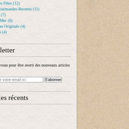
s Fêtes
(12)
ourmandes-Recettes
(11)
(7)
 Mer
(6)
au Originale
(4)
n
(4)
etter
ous pour être averti des nouveaux articles
les récents