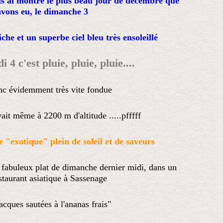
us ai montré le plus beau jour de décembre que
vons eu, le dimanche 3
he et un superbe ciel bleu très ensoleillé
i 4 c'est pluie, pluie, pluie....
onc évidemment très vite fondue
vait même à 2200 m d'altitude .....pfffff
 "exotique" plein de soleil et de saveurs
 fabuleux plat de dimanche dernier midi, dans un
staurant asiatique à Sassenage
acques sautées à l'ananas frais"