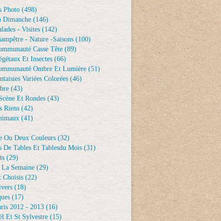
s Photo
(498)
u Dimanche
(146)
lades - Visites
(142)
ampêtre - Nature -saisons
(100)
ommunauté Casse Tête
(89)
gétaux Et Insectes
(66)
ommunauté Ombre Et Lumière
(51)
ntaisies Variées Colorées
(46)
bre
(43)
Scène Et Rondes
(43)
s Riens
(42)
nimaux
(41)
e Ou Deux Couleurs
(32)
s De Tables Et Tablesdu Mois
(31)
ts
(29)
 La Semaine
(29)
 Choisis
(22)
ivers
(18)
ques
(17)
ris 2012 - 2013
(16)
l Et St Sylvestre
(15)