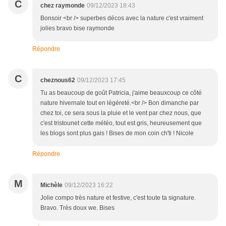
C
chez raymonde
09/12/2023 18:43
Bonsoir <br /> superbes décos avec la nature c'est vraiment
jolies bravo bise raymonde
Répondre
C
cheznous62
09/12/2023 17:45
Tu as beaucoup de goût Patricia, j'aime beauxcoup ce côté
nature hivernale tout en légéreté.<br /> Bon dimanche par
chez toi, ce sera sous la pluie et le vent par chez nous, que
c'est tristounet cette météo, tout est gris, heureusement que
les blogs sont plus gais ! Bises de mon coin ch'ti ! Nicole
Répondre
M
Michèle
09/12/2023 16:22
Jolie compo très nature et festive, c'est toute ta signature.
Bravo. Très doux we. Bises