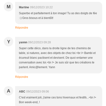
M
Martine
09/12/2023 10:22
Superbe et parfaitement à ton image! Tu as des doigts de fée
:-) Gros bisous et à bientôt!
Répondre
Y
yannn
09/12/2023 09:28
Super cette déco, dans la droite ligne de tes chemins de
table, si natures, avec des objets de chez toi.<br /> Bambi et
écureuil blanc pactisent et devisent. De quoi entamer une
conversation avec toi.<br /> Je suis sûr que tes créations te
parlent. Amic@lement. Yann
Répondre
A
ABC
09/12/2023 09:06
C'est vraiment joli, j'aime ces tons hivernaux et festifs...<br />
Bon week-end, !