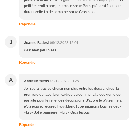
photo car la biche me regarde hi, hi!<br /> Je craque pour ton
petit écureuil blanc, un amour.<br /> Bons préparatifs encore
durant cette fin de semaine.<br /> Gros bisous!
Répondre
J
Jeanne Fadosi
09/12/2023 12:01
c'est bien joli ! bises
Répondre
A
AnnickAmiens
09/12/2023 10:25
Je n'aurai pas su choisir non plus entre les deux clichés, la
première de face, bien cadrée évidemment, la deuxième est
parfaite pour le relief des décorations. J'adore le p'tit renne à
p'tits pois et l'écureuil tout blanc ! trop mignons tous les deux.
<br /> Jolie bannière ! <br /> Gros bisous
Répondre