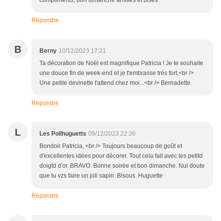
compliments, bon dimanche amities et bises
Répondre
B
Berny
10/12/2023 17:21
Ta décoration de Noël est magnifique Patricia ! Je te souhaite
une douce fin de week-end et je t'embrasse très fort.<br />
Une petite devinette t'attend chez moi...<br /> Bernadette.
Répondre
L
Les Pollhuguetts
09/12/2023 22:26
Bondoir Patricia, <br /> Toujours beaucoup de goût et
d'excellentes idées pour décorer. Tout cela fait avec tes petitd
doigtd d'or. BRAVO. Bonne soirée et bon dimanche. Nul doute
que tu vzs faire un joli sapin. Bisous. Huguette
Répondre