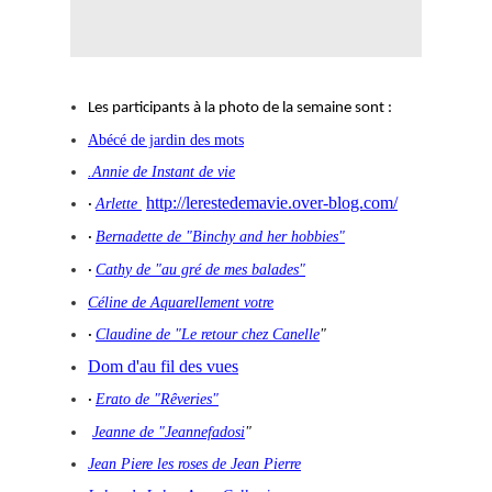
Les participants à la photo de la semaine sont :
Abécé de jardin des mots
.Annie de Instant de vie
http://lerestedemavie.over-blog.com/
Arlette
·
Bernadette de "Binchy and her hobbies"
·
Cathy de "au gré de mes balades"
·
Céline de Aquarellement votre
Claudine de "Le retour chez Canelle
"
·
Dom d'au fil des vues
Erato de "Rêveries"
·
Jeanne de "Jeannefadosi
"
Jean Piere les roses de Jean Pierre