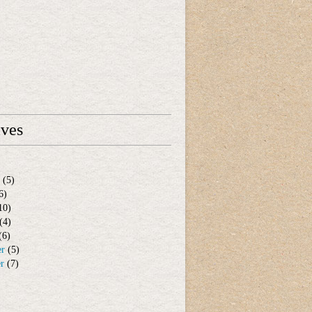
ives
(5)
6)
10)
(4)
(6)
er
(5)
er
(7)