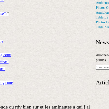
Ambiance
Photos G
Anniblog
nelle
"
Table La
Photos E
Table Ze
Newsl
rre
og.com/
Abonnez-v
publiés.
lleas"
ine"
Artic
blog.com/
onde du rdv bien sur et les aminautes à qui j'ai