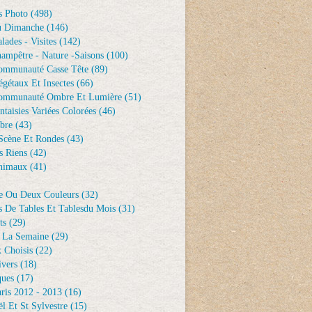
s Photo
(498)
u Dimanche
(146)
lades - Visites
(142)
ampêtre - Nature -saisons
(100)
ommunauté Casse Tête
(89)
gétaux Et Insectes
(66)
ommunauté Ombre Et Lumière
(51)
ntaisies Variées Colorées
(46)
bre
(43)
Scène Et Rondes
(43)
s Riens
(42)
nimaux
(41)
e Ou Deux Couleurs
(32)
s De Tables Et Tablesdu Mois
(31)
ts
(29)
 La Semaine
(29)
 Choisis
(22)
ivers
(18)
ques
(17)
ris 2012 - 2013
(16)
l Et St Sylvestre
(15)