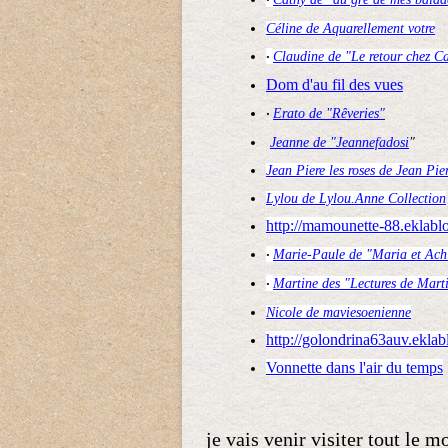
·
Céline de Aquarellement votre
Claudine de "Le retour chez Ca
·
Dom d'au fil des vues
Erato de "Rêveries"
·
Jeanne de "Jeannefadosi
"
Jean Piere les roses de Jean Pie
Lylou de Lylou.Anne Collection
http://mamounette-88.eklabl
Marie-Paule de "Maria et Achi
·
Martine des "Lectures de Mart
·
Nicole de maviesoenienne
http://golondrina63auv.ekla
Vonnette dans l'air du temps
je vais venir visiter tout le m