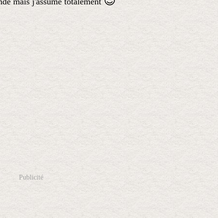
😊
nde mais j'assume totalement
Publicité