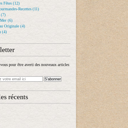
s Fêtes
(12)
ourmandes-Recettes
(11)
(7)
 Mer
(6)
au Originale
(4)
n
(4)
etter
ous pour être averti des nouveaux articles
les récents