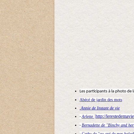
Les participants à la photo de 
Abécé de jardin des mots
.Annie de Instant de vie
http://lerestedemavi
Arlette
·
Bernadette de "Binchy and her
·
Cathy de "au gré de mes balad