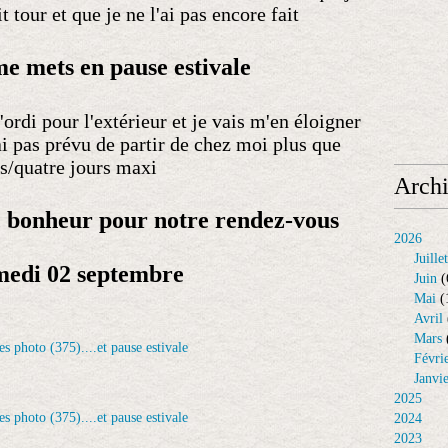
it tour et que je ne l'ai pas encore fait
me mets en pause estivale
'ordi pour l'extérieur et je vais m'en éloigner
i pas prévu de partir de chez moi plus que
is/quatre jours maxi
Arch
c bonheur pour notre rendez-vous
2026
Juillet
medi 02 septembre
Juin
(
Mai
(
Avril
Mars
Févri
Janvi
2025
2024
2023