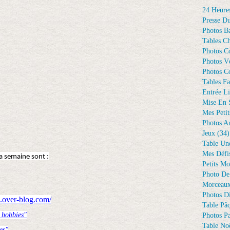
24 Heure
Presse D
Photos Ba
Tables Ch
Photos C
Photos Vé
Photos C
Tables Fa
Entrée Li
Mise En 
Mes Petit
Photos A
Jeux
(34)
Table Un
Mes Défi
la semaine sont :
Petits Mo
Photo De
Morceaux
Photos D
e.over-blog.com/
Table Pâ
 hobbies"
Photos Pa
Table Noë
es"