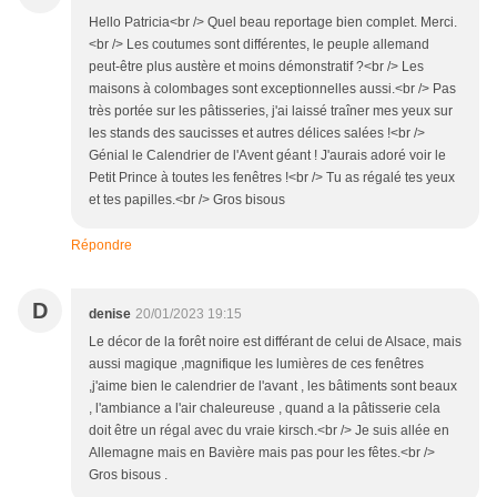
Hello Patricia<br /> Quel beau reportage bien complet. Merci.
<br /> Les coutumes sont différentes, le peuple allemand
peut-être plus austère et moins démonstratif ?<br /> Les
maisons à colombages sont exceptionnelles aussi.<br /> Pas
très portée sur les pâtisseries, j'ai laissé traîner mes yeux sur
les stands des saucisses et autres délices salées !<br />
Génial le Calendrier de l'Avent géant ! J'aurais adoré voir le
Petit Prince à toutes les fenêtres !<br /> Tu as régalé tes yeux
et tes papilles.<br /> Gros bisous
Répondre
D
denise
20/01/2023 19:15
Le décor de la forêt noire est différant de celui de Alsace, mais
aussi magique ,magnifique les lumières de ces fenêtres
,j'aime bien le calendrier de l'avant , les bâtiments sont beaux
, l'ambiance a l'air chaleureuse , quand a la pâtisserie cela
doit être un régal avec du vraie kirsch.<br /> Je suis allée en
Allemagne mais en Bavière mais pas pour les fêtes.<br />
Gros bisous .