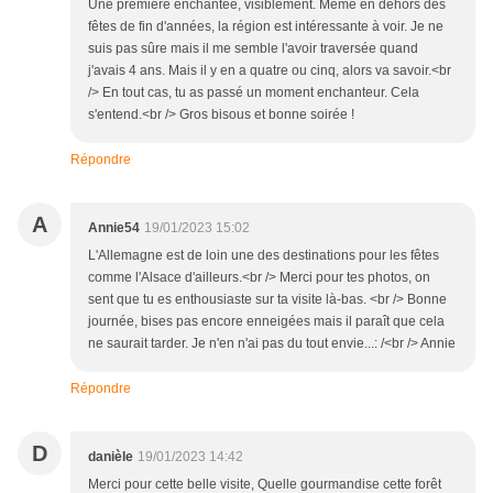
Une première enchantée, visiblement. Même en dehors des
fêtes de fin d'années, la région est intéressante à voir. Je ne
suis pas sûre mais il me semble l'avoir traversée quand
j'avais 4 ans. Mais il y en a quatre ou cinq, alors va savoir.<br
/> En tout cas, tu as passé un moment enchanteur. Cela
s'entend.<br /> Gros bisous et bonne soirée !
Répondre
A
Annie54
19/01/2023 15:02
L'Allemagne est de loin une des destinations pour les fêtes
comme l'Alsace d'ailleurs.<br /> Merci pour tes photos, on
sent que tu es enthousiaste sur ta visite là-bas. <br /> Bonne
journée, bises pas encore enneigées mais il paraît que cela
ne saurait tarder. Je n'en n'ai pas du tout envie...: /<br /> Annie
Répondre
D
danièle
19/01/2023 14:42
Merci pour cette belle visite, Quelle gourmandise cette forêt