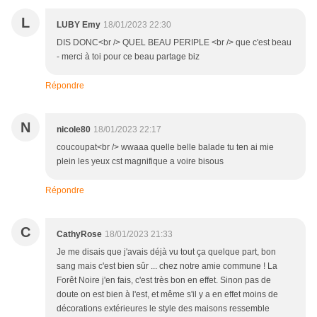
L
LUBY Emy
18/01/2023 22:30
DIS DONC<br /> QUEL BEAU PERIPLE <br /> que c'est beau
- merci à toi pour ce beau partage biz
Répondre
N
nicole80
18/01/2023 22:17
coucoupat<br /> wwaaa quelle belle balade tu ten ai mie
plein les yeux cst magnifique a voire bisous
Répondre
C
CathyRose
18/01/2023 21:33
Je me disais que j'avais déjà vu tout ça quelque part, bon
sang mais c'est bien sûr ... chez notre amie commune ! La
Forêt Noire j'en fais, c'est très bon en effet. Sinon pas de
doute on est bien à l'est, et même s'il y a en effet moins de
décorations extérieures le style des maisons ressemble