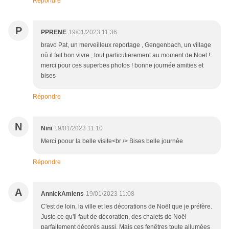
Répondre
P
PPRENE
19/01/2023 11:36
bravo Pat, un merveilleux reportage , Gengenbach, un village
où il fait bon vivre , tout particulierement au moment de Noel !
merci pour ces superbes photos ! bonne journée amities et
bises
Répondre
N
Nini
19/01/2023 11:10
Merci poour la belle visite<br /> Bises belle journée
Répondre
A
AnnickAmiens
19/01/2023 11:08
C'est de loin, la ville et les décorations de Noël que je préfère.
Juste ce qu'il faut de décoration, des chalets de Noël
parfaitement décorés aussi. Mais ces fenêtres toute allumées