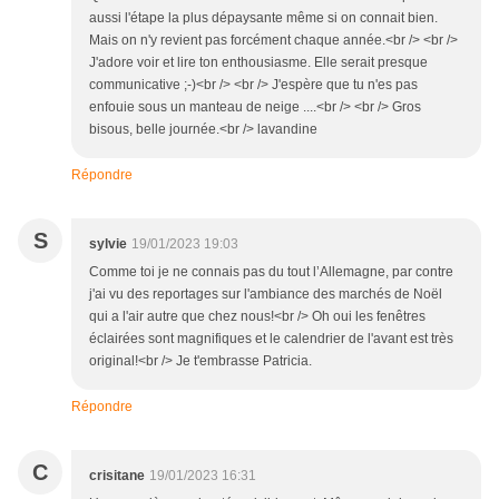
aussi l'étape la plus dépaysante même si on connait bien.
Mais on n'y revient pas forcément chaque année.<br /> <br />
J'adore voir et lire ton enthousiasme. Elle serait presque
communicative ;-)<br /> <br /> J'espère que tu n'es pas
enfouie sous un manteau de neige ....<br /> <br /> Gros
bisous, belle journée.<br /> lavandine
Répondre
S
sylvie
19/01/2023 19:03
Comme toi je ne connais pas du tout l’Allemagne, par contre
j'ai vu des reportages sur l'ambiance des marchés de Noël
qui a l'air autre que chez nous!<br /> Oh oui les fenêtres
éclairées sont magnifiques et le calendrier de l'avant est très
original!<br /> Je t'embrasse Patricia.
Répondre
C
crisitane
19/01/2023 16:31