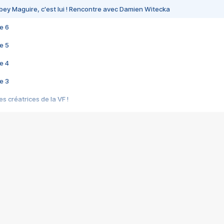
bey Maguire, c'est lui ! Rencontre avec Damien Witecka
e 6
e 5
e 4
e 3
s créatrices de la VF !
e 2
e 1
e Mektoub My Love arrive enfin ! Rencontre avec Shaïn Boumedine et Sal
i : après Toni en famille
elle réalise le bouleversant Dites lui que je l'aime
ais ! Rencontre autour de Vie privée de Rebecca Zlotowski