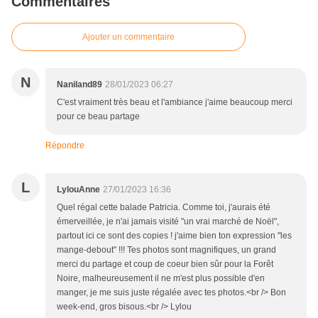
Commentaires
Ajouter un commentaire
N
Naniland89
28/01/2023 06:27
C'est vraiment très beau et l'ambiance j'aime beaucoup merci
pour ce beau partage
Répondre
L
LylouAnne
27/01/2023 16:36
Quel régal cette balade Patricia. Comme toi, j'aurais été
émerveillée, je n'ai jamais visité "un vrai marché de Noël",
partout ici ce sont des copies ! j'aime bien ton expression "les
mange-debout" !!! Tes photos sont magnifiques, un grand
merci du partage et coup de coeur bien sûr pour la Forêt
Noire, malheureusement il ne m'est plus possible d'en
manger, je me suis juste régalée avec tes photos.<br /> Bon
week-end, gros bisous.<br /> Lylou