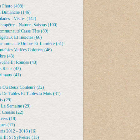
s Photo
(498)
u Dimanche
(146)
lades - Visites
(142)
ampêtre - Nature -saisons
(100)
ommunauté Casse Tête
(89)
gétaux Et Insectes
(66)
ommunauté Ombre Et Lumière
(51)
ntaisies Variées Colorées
(46)
bre
(43)
Scène Et Rondes
(43)
s Riens
(42)
nimaux
(41)
e Ou Deux Couleurs
(32)
s De Tables Et Tablesdu Mois
(31)
ts
(29)
 La Semaine
(29)
 Choisis
(22)
ivers
(18)
ques
(17)
ris 2012 - 2013
(16)
l Et St Sylvestre
(15)