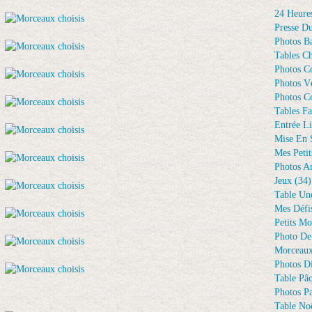
24 Heure
Presse D
Photos Ba
Tables Ch
Photos C
Photos Vé
Photos C
Tables Fa
Entrée Li
Mise En 
Mes Petit
Photos A
Jeux
(34)
Table Un
Mes Défi
Petits Mo
Photo De
Morceaux
Photos D
Table Pâ
Photos Pa
Table Noë