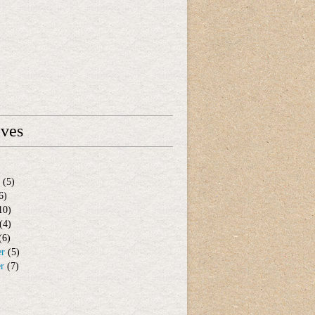
ives
(5)
6)
10)
(4)
(6)
er
(5)
er
(7)