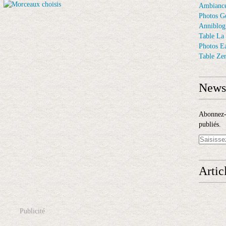
Ambiance
Photos G
Anniblog
Table La
Photos E
Table Ze
Newsl
Abonnez-v
publiés.
Artic
Publicité