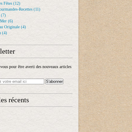
s Fêtes
(12)
ourmandes-Recettes
(11)
(7)
 Mer
(6)
au Originale
(4)
n
(4)
etter
ous pour être averti des nouveaux articles
les récents