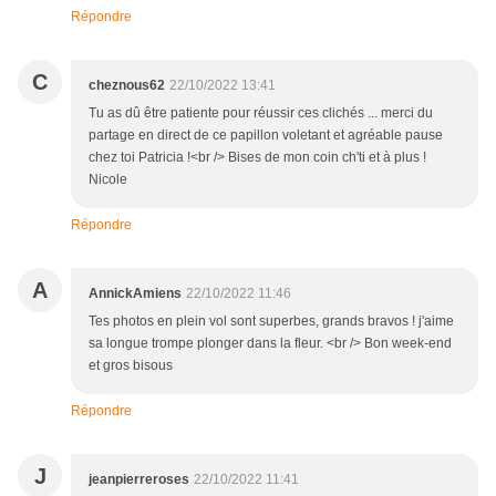
Répondre
C
cheznous62
22/10/2022 13:41
Tu as dû être patiente pour réussir ces clichés ... merci du
partage en direct de ce papillon voletant et agréable pause
chez toi Patricia !<br /> Bises de mon coin ch'ti et à plus !
Nicole
Répondre
A
AnnickAmiens
22/10/2022 11:46
Tes photos en plein vol sont superbes, grands bravos ! j'aime
sa longue trompe plonger dans la fleur. <br /> Bon week-end
et gros bisous
Répondre
J
jeanpierreroses
22/10/2022 11:41