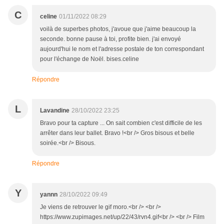
C
celine
01/11/2022 08:29
voilà de superbes photos, j'avoue que j'aime beaucoup la
seconde. bonne pause à toi, profite bien. j'ai envoyé
aujourd'hui le nom et l'adresse postale de ton correspondant
pour l'échange de Noël. bises.celine
Répondre
L
Lavandine
28/10/2022 23:25
Bravo pour ta capture ... On sait combien c'est difficile de les
arrêter dans leur ballet. Bravo !<br /> Gros bisous et belle
soirée.<br /> Bisous.
Répondre
Y
yannn
28/10/2022 09:49
Je viens de retrouver le gif moro.<br /> <br />
https://www.zupimages.net/up/22/43/rvn4.gif<br /> <br /> Film