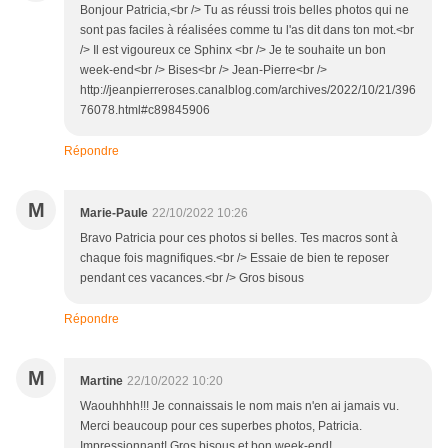
Bonjour Patricia,<br /> Tu as réussi trois belles photos qui ne
sont pas faciles à réalisées comme tu l'as dit dans ton mot.<br
/> Il est vigoureux ce Sphinx <br /> Je te souhaite un bon
week-end<br /> Bises<br /> Jean-Pierre<br />
http://jeanpierreroses.canalblog.com/archives/2022/10/21/396
76078.html#c89845906
Répondre
M
Marie-Paule
22/10/2022 10:26
Bravo Patricia pour ces photos si belles. Tes macros sont à
chaque fois magnifiques.<br /> Essaie de bien te reposer
pendant ces vacances.<br /> Gros bisous
Répondre
M
Martine
22/10/2022 10:20
Waouhhhh!!! Je connaissais le nom mais n'en ai jamais vu.
Merci beaucoup pour ces superbes photos, Patricia.
Impressionnant! Gros bisous et bon week-end!