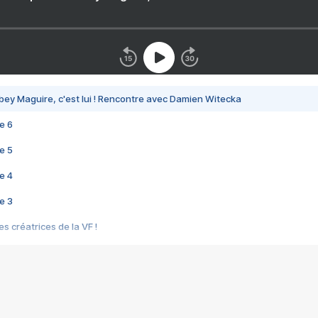
bey Maguire, c'est lui ! Rencontre avec Damien Witecka
e 6
e 5
e 4
e 3
s créatrices de la VF !
e 2
e 1
e Mektoub My Love arrive enfin ! Rencontre avec Shaïn Boumedine et Sal