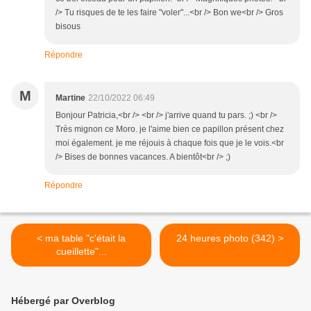
/> Tu risques de te les faire "voler"...<br /> Bon we<br /> Gros
bisous
Répondre
M
Martine
22/10/2022 06:49
Bonjour Patricia,<br /> <br /> j'arrive quand tu pars. ;) <br />
Très mignon ce Moro. je l'aime bien ce papillon présent chez
moi également. je me réjouis à chaque fois que je le vois.<br
/> Bises de bonnes vacances. A bientôt<br /> ;)
Répondre
< ma table "c'était la
24 heures photo (342) >
cueillette"...
Hébergé par Overblog