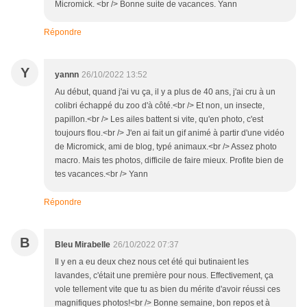
Micromick. <br /> Bonne suite de vacances. Yann
Répondre
Y
yannn
26/10/2022 13:52
Au début, quand j'ai vu ça, il y a plus de 40 ans, j'ai cru à un
colibri échappé du zoo d'à côté.<br /> Et non, un insecte,
papillon.<br /> Les ailes battent si vite, qu'en photo, c'est
toujours flou.<br /> J'en ai fait un gif animé à partir d'une vidéo
de Micromick, ami de blog, typé animaux.<br /> Assez photo
macro. Mais tes photos, difficile de faire mieux. Profite bien de
tes vacances.<br /> Yann
Répondre
B
Bleu Mirabelle
26/10/2022 07:37
Il y en a eu deux chez nous cet été qui butinaient les
lavandes, c'était une première pour nous. Effectivement, ça
vole tellement vite que tu as bien du mérite d'avoir réussi ces
magnifiques photos!<br /> Bonne semaine, bon repos et à