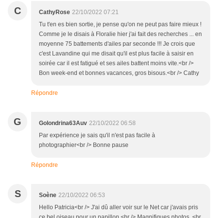
C
CathyRose
22/10/2022 07:21
Tu t'en es bien sortie, je pense qu'on ne peut pas faire mieux !
Comme je le disais à Floralie hier j'ai fait des recherches ... en
moyenne 75 battements d'ailes par seconde !!! Je crois que
c'est Lavandine qui me disait qu'il est plus facile à saisir en
soirée car il est fatigué et ses ailes battent moins vite.<br />
Bon week-end et bonnes vacances, gros bisous.<br /> Cathy
Répondre
G
Golondrina63Auv
22/10/2022 06:58
Par expérience je sais qu'il n'est pas facile à
photographier<br /> Bonne pause
Répondre
S
Soène
22/10/2022 06:53
Hello Patricia<br /> J'ai dû aller voir sur le Net car j'avais pris
ce bel oiseau pour un papillon.<br /> Magnifiques photos. <br