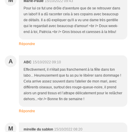
M
Marie-Paule
15/10/2022 09:43
Pour lui ce fut une drôle d'aventure que de se retrouver dans
un labo!! Il a dû raconter cela à ses copains avec beaucoup
de détails. Il a dû expliquer qu'il a vu une dame très gentille
qui le regardait avec beaucoup d'amour! <br /> Doux week-
end à toi, Patricia.<br /> Gros bisous et caresses à la tribu!
Répondre
A
ABC
15/10/2022 09:10
Effectivement, il n'était pas franchement à la fête dans ton
labo... Heureusement que tu as pu le libérer sans dommage !
Cela arrive assez souvent dans l'atelier de mon mari, avec
différents oiseaux, surtout des rouge-queue-noire, il prend
alors un grand tissus et l’attrape délicatement pour le relâcher
dehors...<br /> Bonne fin de semaine !
Répondre
M
mireille du sablon
15/10/2022 08:20