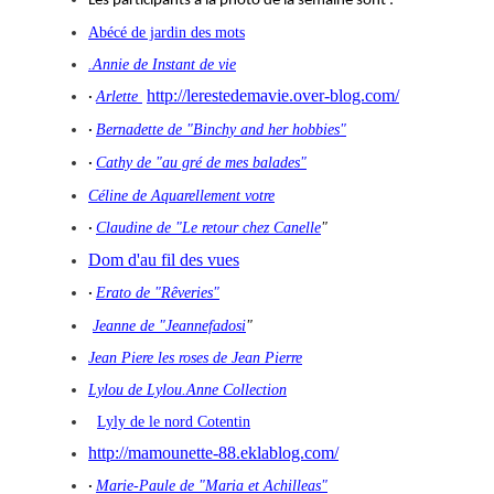
Les participants à la photo de la semaine sont :
Abécé de jardin des mots
.Annie de Instant de vie
http://lerestedemavie.over-blog.com/
Arlette
·
Bernadette de "Binchy and her hobbies"
·
Cathy de "au gré de mes balades"
·
Céline de Aquarellement votre
Claudine de "Le retour chez Canelle
"
·
Dom d'au fil des vues
Erato de "Rêveries"
·
Jeanne de "Jeannefadosi
"
Jean Piere les roses de Jean Pierre
Lylou de Lylou.Anne Collection
Lyly de le nord Cotentin
http://mamounette-88.eklablog.com/
Marie-Paule de "Maria et Achilleas"
·