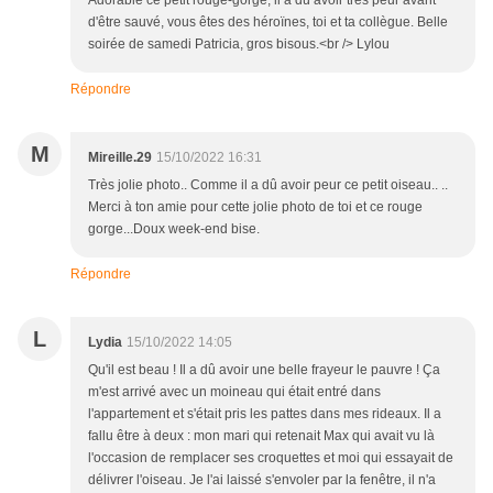
Adorable ce petit rouge-gorge, il a dû avoir très peur avant
d'être sauvé, vous êtes des héroïnes, toi et ta collègue. Belle
soirée de samedi Patricia, gros bisous.<br /> Lylou
Répondre
M
Mireille.29
15/10/2022 16:31
Très jolie photo.. Comme il a dû avoir peur ce petit oiseau.. ..
Merci à ton amie pour cette jolie photo de toi et ce rouge
gorge...Doux week-end bise.
Répondre
L
Lydia
15/10/2022 14:05
Qu'il est beau ! Il a dû avoir une belle frayeur le pauvre ! Ça
m'est arrivé avec un moineau qui était entré dans
l'appartement et s'était pris les pattes dans mes rideaux. Il a
fallu être à deux : mon mari qui retenait Max qui avait vu là
l'occasion de remplacer ses croquettes et moi qui essayait de
délivrer l'oiseau. Je l'ai laissé s'envoler par la fenêtre, il n'a