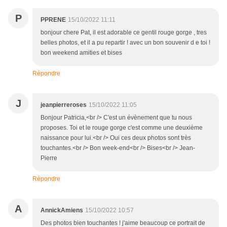
P
PPRENE
15/10/2022 11:11
bonjour chere Pat, il est adorable ce gentil rouge gorge , tres
belles photos, et il a pu repartir ! avec un bon souvenir d e toi !
bon weekend amities et bises
Répondre
J
jeanpierreroses
15/10/2022 11:05
Bonjour Patricia,<br /> C'est un évènement que tu nous
proposes. Toi et le rouge gorge c'est comme une deuxième
naissance pour lui.<br /> Oui ces deux photos sont très
touchantes.<br /> Bon week-end<br /> Bises<br /> Jean-
Pierre
Répondre
A
AnnickAmiens
15/10/2022 10:57
Des photos bien touchantes ! j'aime beaucoup ce portrait de