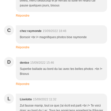
billets, merci beaucoup et je verrais la suite en retard car
pause quelques jours, bisous
Répondre
C
chez raymonde
15/09/2022 18:46
Bonsoir <br /> magnifiques photos bise raymonde
Répondre
D
denise
15/09/2022 15:46
Superbe ballade au bord du lac avec tes belles photos .<br />
Bisous
Répondre
L
Liselotte
15/09/2022 11:32
Zut fausse manip, tout ce que j'ai écrit est parti.<br /> Te voici
donc au bord du Lac. Tous les annéciens appellent le Pâquier