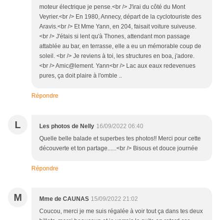
moteur électrique je pense.<br /> J'irai du côté du Mont
Veyrier.<br /> En 1980, Annecy, départ de la cyclotouriste des
Aravis.<br /> Et Mme Yann, en 204, faisait voiture suiveuse.
<br /> J'étais si lent qu'à Thones, attendant mon passage
attablée au bar, en terrasse, elle a eu un mémorable coup de
soleil. <br /> Je reviens à toi, les structures en boa, j'adore.
<br /> Amic@lement. Yann<br /> Lac aux eaux redevenues
pures, ça doit plaire à l'omble ..
Répondre
L
Les photos de Nelly
16/09/2022 06:40
Quelle belle balade et superbes tes photos!! Merci pour cette
découverte et ton partage......<br /> Bisous et douce journée
Répondre
M
Mme de CAUNAS
15/09/2022 21:02
Coucou, merci je me suis régalée à voir tout ça dans tes deux