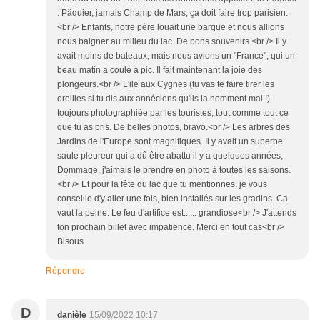
: Pâquier, jamais Champ de Mars, ça doit faire trop parisien.
<br /> Enfants, notre père louait une barque et nous allions
nous baigner au milieu du lac. De bons souvenirs.<br /> Il y
avait moins de bateaux, mais nous avions un "France", qui un
beau matin a coulé à pic. Il fait maintenant la joie des
plongeurs.<br /> L'ile aux Cygnes (tu vas te faire tirer les
oreilles si tu dis aux annéciens qu'ils la nomment mal !)
toujours photographiée par les touristes, tout comme tout ce
que tu as pris. De belles photos, bravo.<br /> Les arbres des
Jardins de l'Europe sont magnifiques. Il y avait un superbe
saule pleureur qui a dû être abattu il y a quelques années,
Dommage, j'aimais le prendre en photo à toutes les saisons.
<br /> Et pour la fête du lac que tu mentionnes, je vous
conseille d'y aller une fois, bien installés sur les gradins. Ca
vaut la peine. Le feu d'artifice est...... grandiose<br /> J'attends
ton prochain billet avec impatience. Merci en tout cas<br />
Bisous
Répondre
D
danièle
15/09/2022 10:17