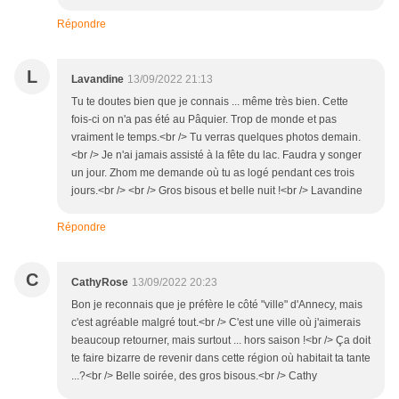
Répondre
L
Lavandine
13/09/2022 21:13
Tu te doutes bien que je connais ... même très bien. Cette
fois-ci on n'a pas été au Pâquier. Trop de monde et pas
vraiment le temps.<br /> Tu verras quelques photos demain.
<br /> Je n'ai jamais assisté à la fête du lac. Faudra y songer
un jour. Zhom me demande où tu as logé pendant ces trois
jours.<br /> <br /> Gros bisous et belle nuit !<br /> Lavandine
Répondre
C
CathyRose
13/09/2022 20:23
Bon je reconnais que je préfère le côté "ville" d'Annecy, mais
c'est agréable malgré tout.<br /> C'est une ville où j'aimerais
beaucoup retourner, mais surtout ... hors saison !<br /> Ça doit
te faire bizarre de revenir dans cette région où habitait ta tante
...?<br /> Belle soirée, des gros bisous.<br /> Cathy