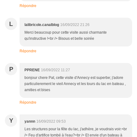
Répondre
L
lalibricole.canalblog
16/09/2022 21:26
Merci beaucoup pour cette visite aussi charmante
qu'instructive !<br /> Bisous et belle soirée
Répondre
P
PPRENE
16/09/2022 11:27
bonjour chere Pat, cette visite d'Annecy est superbe; j'adore
particulierement le vieil Annecy et les tours du lac en bateau ,
amities et bises
Répondre
Y
yannn
16/09/2022 09:53
Les structures pour la fête du lac, j'adhère, je voudrais voir.<br
/> Feu d'artifice tombé à l'eau?<br /> Et envie d'un bateau à