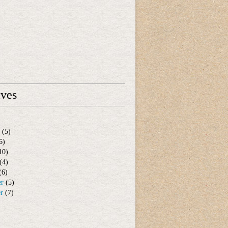
ives
(5)
6)
10)
(4)
(6)
er
(5)
er
(7)