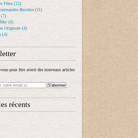
s Fêtes
(12)
ourmandes-Recettes
(11)
(7)
 Mer
(6)
au Originale
(4)
n
(4)
etter
ous pour être averti des nouveaux articles
les récents