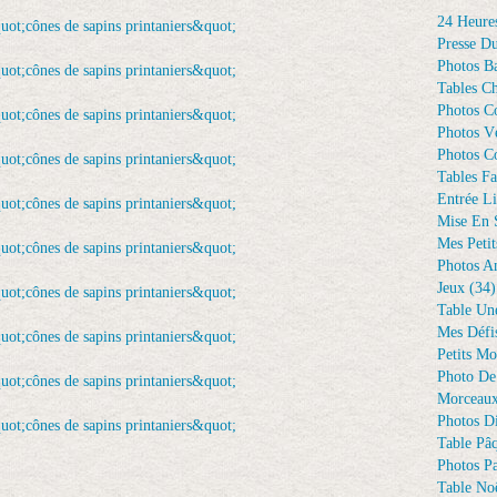
24 Heure
Presse D
Photos Ba
Tables Ch
Photos C
Photos Vé
Photos C
Tables Fa
Entrée Li
Mise En 
Mes Petit
Photos A
Jeux
(34)
Table Un
Mes Défi
Petits Mo
Photo De
Morceaux
Photos D
Table Pâ
Photos Pa
Table Noë