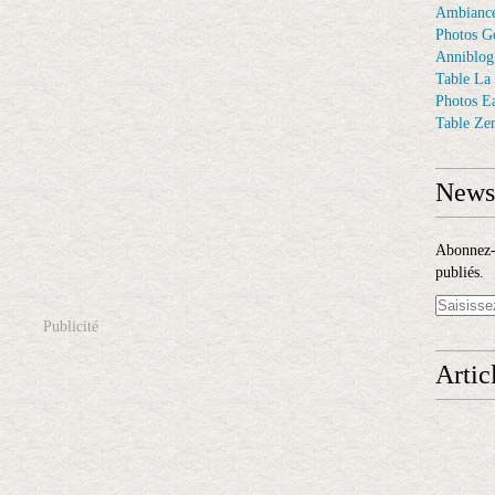
Ambiance
Photos G
Anniblog
Table La
Photos E
Table Ze
Newsl
Abonnez-v
publiés.
Publicité
Artic