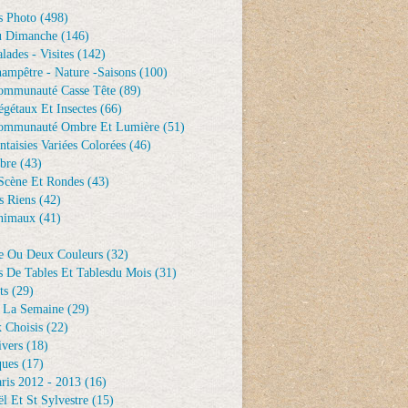
s Photo
(498)
u Dimanche
(146)
lades - Visites
(142)
ampêtre - Nature -saisons
(100)
ommunauté Casse Tête
(89)
gétaux Et Insectes
(66)
ommunauté Ombre Et Lumière
(51)
ntaisies Variées Colorées
(46)
bre
(43)
Scène Et Rondes
(43)
s Riens
(42)
nimaux
(41)
e Ou Deux Couleurs
(32)
s De Tables Et Tablesdu Mois
(31)
ts
(29)
 La Semaine
(29)
 Choisis
(22)
ivers
(18)
ques
(17)
ris 2012 - 2013
(16)
l Et St Sylvestre
(15)