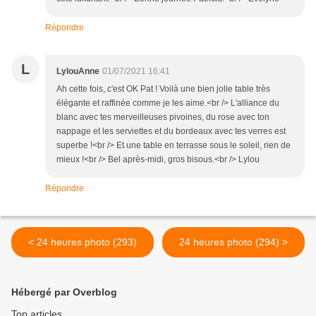
Répondre
L
LylouAnne
01/07/2021 16:41
Ah cette fois, c'est OK Pat ! Voilà une bien jolie table très
élégante et raffinée comme je les aime.<br /> L'alliance du
blanc avec tes merveilleuses pivoines, du rose avec ton
nappage et les serviettes et du bordeaux avec tes verres est
superbe !<br /> Et une table en terrasse sous le soleil, rien de
mieux !<br /> Bel après-midi, gros bisous.<br /> Lylou
Répondre
< 24 heures photo (293)
24 heures photo (294) >
Hébergé par Overblog
Top articles