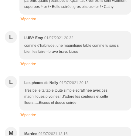
parents quand j'étais petite. Quant aux verres ils sont vraiment
superbes !<br /> Belle soirée, gros bisous.<br /> Cathy
Répondre
L
LUBY Emy
01/07/2021 20:32
comme d'habitude, une magnifique table comme tu sais si
bien les faire - bravo bravo bizou
Répondre
L
Les photos de Nelly
01/07/2021 20:13
Très belle ta table toute simple et raffinée avec ces
magnifiques pivoines!! J'adore les couleurs et cette
fleurs......Bisous et douce soirée
Répondre
M
Martine
01/07/2021 18:16