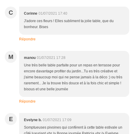
C
Corinne
01/07/2021 17:40
J'adore ces fleurs ! Elles subliment ta jolie table, que du
bonheur. Bises
Répondre
M
manou
01/07/2021 17:28
Une très belle table parfaite pour un repas en terrasse pour
encore davantage profiter du jardin...Tu es très créative et
j'aime beaucoup moi qui ne pense jamais à la déco :) ou très
rarement... Je la trouve très douce et à la fois chic et simple !
bisous et une belle journée
Répondre
E
Evelyne b.
01/07/2021 17:09
Somptueuses pivoines qui confèrent à cette table estivale un
côté luxuriant.<br /> Bonne journée Patricia.<br /> Evelyne