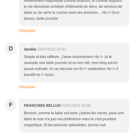
évidemment magnifique comme toujours, et comme toujours
je me demande combien d'éléments de déco, de services de
table ou de verre tu caches dans tes armoires ...<br /> Gros
bisous, belle journée
Répondre
D
danièle
02/07/2021 07:02
Simple et très raffinée , j'aime énormément.<br /> Je te
souhaite une belle journée et un bon été, mon blog est en
pause estivale, on se retrouve en<br /> septembre.<br /> A
bientôt<br /> bises
Répondre
F
FRANCOISE BELLUO
02/07/2021 00:06
Bonsoir ,comme ta table est belle ,j'adore tes verres ,pour une
table le rose n'a pas ma préférence mais là c'est pourtant
magnifique .Et tes pivoines splendides ,bonne nuit