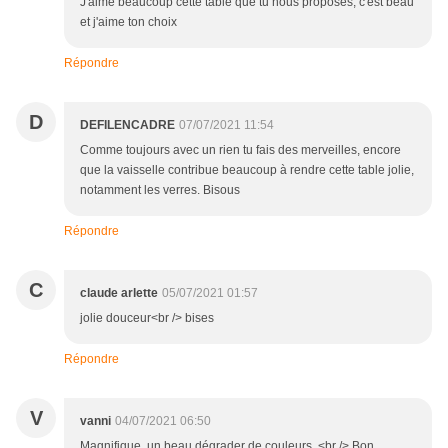
J'aime beaucoup cette table que tu nous proposes, c'est beau
et j'aime ton choix
Répondre
D
DEFILENCADRE
07/07/2021 11:54
Comme toujours avec un rien tu fais des merveilles, encore
que la vaisselle contribue beaucoup à rendre cette table jolie,
notamment les verres. Bisous
Répondre
C
claude arlette
05/07/2021 01:57
jolie douceur<br /> bises
Répondre
V
vanni
04/07/2021 06:50
Magnifique, un beau dégrader de couleurs..<br /> Bon