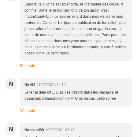
J'adore, ta pivoine est splendide, et l'harmonie des couleurs
comme j'aime, et le tout sur fond de ton jardin, c'est
magnifique!<br /> Je suis en retard dans mes visites, je suis
rentrée de Corse le 1er (jour de publication de ton billet), puis
je suis allée récupérer ma petite chienne en garde chez la
soeur de mon mari, et ensuite je suis allée sur Paris pour des
séances de laser dans mes yeux pour mes glaucomes, et je
ne suis pas trop allée sur l'ordinateur depuis, j'y vais à petites
doses.<br /> Je t'embrasse.
Répondre
N
Nini68
11/07/2021 20:15
Je te l'ai déjà dit ... tu as des trésors dans tes placards, et
beaucoup d'imagination<br /> Gros bisous, belle soirée
Répondre
N
Naniland89
10/07/2021 06:45