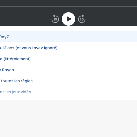
 DayZ
 a 13 ans (et vous l'avez ignoré)
e (littéralement)
im Rayan
 toutes les règles
s les jeux vidéo
us choquant de Rockstar ? - Le scandale BULLY
e plus moche de Steam
du RÊVE tourne au CAUCHEMAR
pendant 8 heures