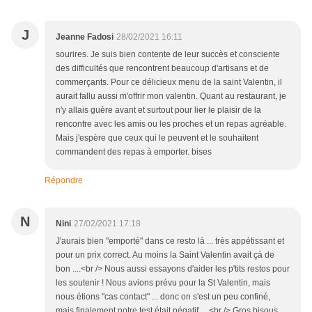
J
Jeanne Fadosi
28/02/2021 16:11
sourires. Je suis bien contente de leur succès et consciente
des difficultés que rencontrent beaucoup d'artisans et de
commerçants. Pour ce délicieux menu de la saint Valentin, il
aurait fallu aussi m'offrir mon valentin. Quant au restaurant, je
n'y allais guère avant et surtout pour lier le plaisir de la
rencontre avec les amis ou les proches et un repas agréable.
Mais j'espère que ceux qui le peuvent et le souhaitent
commandent des repas à emporter. bises
Répondre
N
Nini
27/02/2021 17:18
J'aurais bien "emporté" dans ce resto là ... très appétissant et
pour un prix correct. Au moins la Saint Valentin avait çà de
bon ....<br /> Nous aussi essayons d'aider les p'tits restos pour
les soutenir ! Nous avions prévu pour la St Valentin, mais
nous étions "cas contact" ... donc on s'est un peu confiné,
mais finalement notre test était négatif ... <br /> Gros bisous,