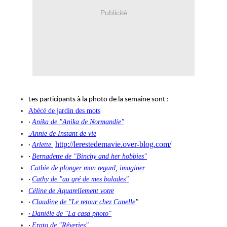
Publicité
Les participants à la photo de la semaine sont :
Abécé de jardin des mots
Anika de "Anika de Normandie"
·
.Annie de Instant de vie
http://lerestedemavie.over-blog.com/
Arlette
·
Bernadette de "Binchy and her hobbies"
·
.Cathie de plonger mon regard, imaginer
Cathy de "au gré de mes balades"
·
Céline de Aquarellement votre
Claudine de "Le retour chez Canelle
"
·
Danièle de "La casa photo"
·
Erato de "Rêveries"
·