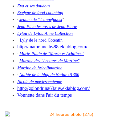
Eva et ses doudous
Evelyne de food caotching
Jeanne de "Jeannefadosi
"
·
Jean Piere les roses de Jean Pierre
Lylou de Lylou.Anne Collection
Lyly de le nord Cotentin
http://mamounette-88.eklablog.com/
Marie-Paule de "Maria et Achilleas"
·
Martine des "Lectures de Martine"
·
Martine de bricolimartine
Nathie de le blog de Nathie 01300
·
Nicole de maviesoenienne
http://golondrina63auv.eklablog.com/
Vonnette dans l'air du temps