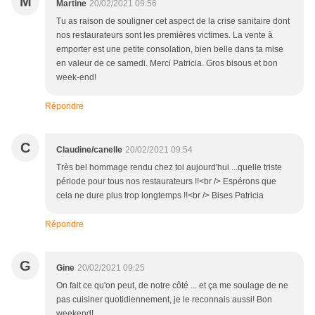
M
Martine
20/02/2021 09:56
Tu as raison de souligner cet aspect de la crise sanitaire dont
nos restaurateurs sont les premières victimes. La vente à
emporter est une petite consolation, bien belle dans ta mise
en valeur de ce samedi. Merci Patricia. Gros bisous et bon
week-end!
Répondre
C
Claudine/canelle
20/02/2021 09:54
Très bel hommage rendu chez toi aujourd'hui ...quelle triste
période pour tous nos restaurateurs !!<br /> Espérons que
cela ne dure plus trop longtemps !!<br /> Bises Patricia
Répondre
G
Gine
20/02/2021 09:25
On fait ce qu'on peut, de notre côté ... et ça me soulage de ne
pas cuisiner quotidiennement, je le reconnais aussi! Bon
weekend!