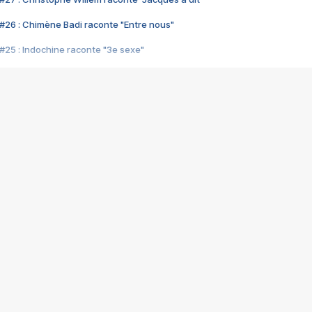
#26 : Chimène Badi raconte "Entre nous"
#25 : Indochine raconte "3e sexe"
#24 : Zaho raconte "C'est chelou"
#23 : Patrick Bruel raconte "Au café des délices"
#22 : Kyo raconte "Le chemin"
#21 : Nolwenn Leroy raconte "Cassé"
#20 : Patrick Hernandez raconte "Born to be alive"
#19 : Lorie raconte "Près de moi"
#18 : Michael Jones raconte "A nos actes manqués" (avec Jean-Jacque
#17 : Khaled raconte "Aïcha"
#16 : Corneille raconte "Parce qu'on vient de loin"
#15 : Indochine raconte "L'aventurier"