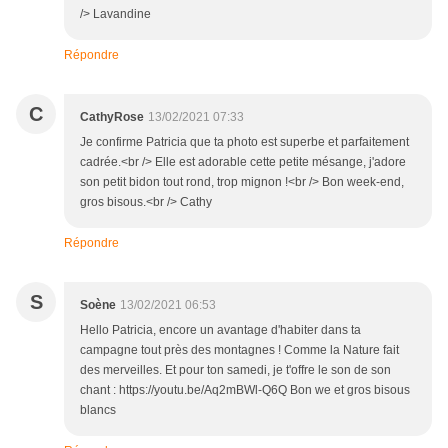
/> Lavandine
Répondre
C
CathyRose
13/02/2021 07:33
Je confirme Patricia que ta photo est superbe et parfaitement
cadrée.<br /> Elle est adorable cette petite mésange, j'adore
son petit bidon tout rond, trop mignon !<br /> Bon week-end,
gros bisous.<br /> Cathy
Répondre
S
Soène
13/02/2021 06:53
Hello Patricia, encore un avantage d'habiter dans ta
campagne tout près des montagnes ! Comme la Nature fait
des merveilles. Et pour ton samedi, je t'offre le son de son
chant : https://youtu.be/Aq2mBWl-Q6Q Bon we et gros bisous
blancs