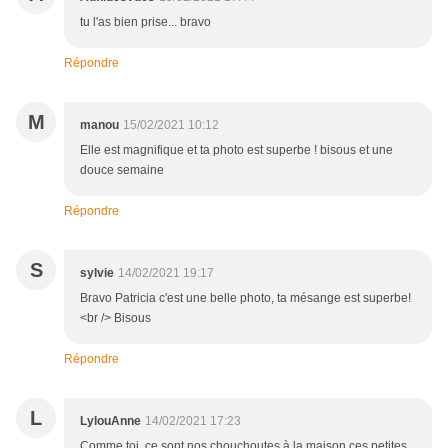
tu l'as bien prise... bravo
Répondre
M
manou
15/02/2021 10:12
Elle est magnifique et ta photo est superbe ! bisous et une
douce semaine
Répondre
S
sylvie
14/02/2021 19:17
Bravo Patricia c'est une belle photo, ta mésange est superbe!
<br /> Bisous
Répondre
L
LylouAnne
14/02/2021 17:23
Comme toi, ce sont nos chouchoutes à la maison ces petites