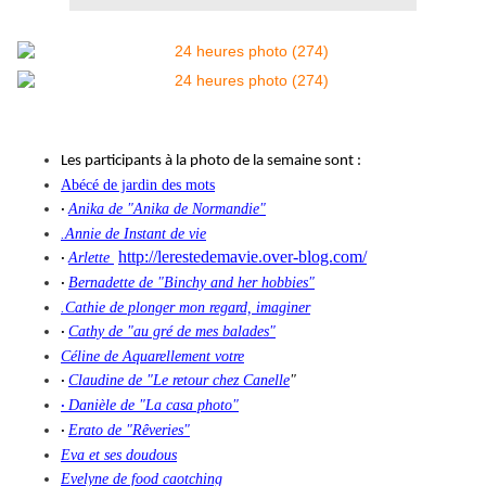
Les participants à la photo de la semaine sont :
Abécé de jardin des mots
Anika de "Anika de Normandie"
·
.Annie de Instant de vie
http://lerestedemavie.over-blog.com/
Arlette
·
Bernadette de "Binchy and her hobbies"
·
.Cathie de plonger mon regard, imaginer
Cathy de "au gré de mes balades"
·
Céline de Aquarellement votre
Claudine de "Le retour chez Canelle
"
·
Danièle de "La casa photo"
·
Erato de "Rêveries"
·
Eva et ses doudous
Evelyne de food caotching