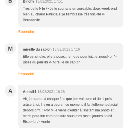
B
Binchy
13/02/2021 17:51
Très belle !<br /> Je te souhaite un agréable, doux week-end
bien au chaud Patricia et je t'embrasse très fort.<br />
Bernadette.
Répondre
M
mireille du sablon
13/02/2021 17:16
Elle est si jolie, elle a posé...rien que pour toi... et nous!<br />
Bises du jour<br /> Mireille du sablon
Répondre
A
Annie54
13/02/2021 16:28
Ah, je craque à chaque fois que j'en vois une et de si près
grâce à toi. Il y en a peu en ce moment, il fait tellement glacial
dehors brrr...: /<br /> je viens d'éditer à l'instant ma photo et
merci pour ton commentaire sous mes roses jaunes soleil.
Bises<br /> Annie