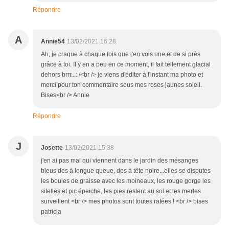
Répondre
A
Annie54
13/02/2021 16:28
Ah, je craque à chaque fois que j'en vois une et de si près
grâce à toi. Il y en a peu en ce moment, il fait tellement glacial
dehors brrr...: /<br /> je viens d'éditer à l'instant ma photo et
merci pour ton commentaire sous mes roses jaunes soleil.
Bises<br /> Annie
Répondre
J
Josette
13/02/2021 15:38
j'en ai pas mal qui viennent dans le jardin des mésanges
bleus des à longue queue, des à tête noire...elles se disputes
les boules de graisse avec les moineaux, les rouge gorge les
sitelles et pic épeiche, les pies restent au sol et les merles
surveillent <br /> mes photos sont toutes ratées ! <br /> bises
patricia