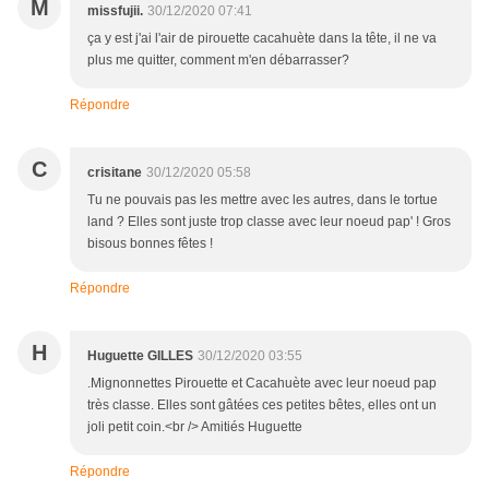
M
missfujii.
30/12/2020 07:41
ça y est j'ai l'air de pirouette cacahuète dans la tête, il ne va
plus me quitter, comment m'en débarrasser?
Répondre
C
crisitane
30/12/2020 05:58
Tu ne pouvais pas les mettre avec les autres, dans le tortue
land ? Elles sont juste trop classe avec leur noeud pap' ! Gros
bisous bonnes fêtes !
Répondre
H
Huguette GILLES
30/12/2020 03:55
.Mignonnettes Pirouette et Cacahuète avec leur noeud pap
très classe. Elles sont gâtées ces petites bêtes, elles ont un
joli petit coin.<br /> Amitiés Huguette
Répondre