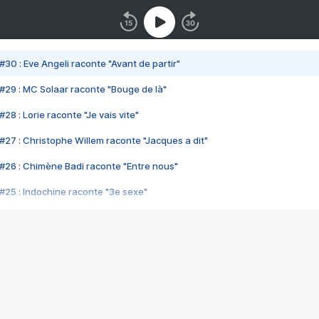
#30 : Eve Angeli raconte "Avant de partir"
#29 : MC Solaar raconte "Bouge de là"
28 : Lorie raconte "Je vais vite"
#27 : Christophe Willem raconte "Jacques a dit"
#26 : Chimène Badi raconte "Entre nous"
#25 : Indochine raconte "3e sexe"
#24 : Zaho raconte "C'est chelou"
#23 : Patrick Bruel raconte "Au café des délices"
#22 : Kyo raconte "Le chemin"
#21 : Nolwenn Leroy raconte "Cassé"