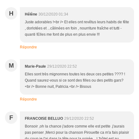
H
Hélène
30/12/2020 01:34
Juste adorables !<br /> Et elles ont revêtus leurs habits de fête
, dorlotées et ...câlinées en foin , nourriture fraîche et tutti -
quanti !Elles me font de plus en plus envie !!!
Répondre
M
Marie-Paule
29/12/2020 22:52
Elles sont très mignonnes toutes les deux ces petites ???? !
Quand saurez-vous si ce sont des filles ou des petits gars?
<br /> Bonne nuit, Patricia.<br /> Bisous
Répondre
F
FRANCOISE BELLUO
29/12/2020 22:52
Bonsoir ,oh la chance j'adore comme elle est petite .j'aurais
pas penser ,Merci pour la chanson Pirouette ca m'a fais plaisir
du coup je l'ai dans la tête pour la soirée,.. L'hôtel est au