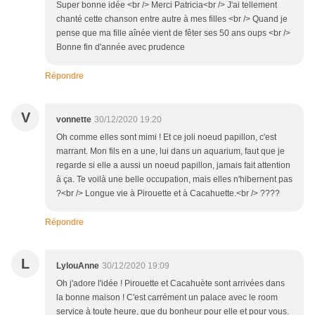
Super bonne idée <br /> Merci Patricia<br /> J'ai tellement
chanté cette chanson entre autre à mes filles <br /> Quand je
pense que ma fille aînée vient de fêter ses 50 ans oups <br />
Bonne fin d'année avec prudence
Répondre
V
vonnette
30/12/2020 19:20
Oh comme elles sont mimi ! Et ce joli noeud papillon, c'est
marrant. Mon fils en a une, lui dans un aquarium, faut que je
regarde si elle a aussi un noeud papillon, jamais fait attention
à ça. Te voilà une belle occupation, mais elles n'hibernent pas
?<br /> Longue vie à Pirouette et à Cacahuette.<br /> ????
Répondre
L
LylouAnne
30/12/2020 19:09
Oh j'adore l'idée ! Pirouette et Cacahuète sont arrivées dans
la bonne maison ! C'est carrément un palace avec le room
service à toute heure, que du bonheur pour elle et pour vous.