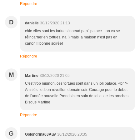
Répondre
D
danielle
30/12/2020 21:13
chic elles sont tes tortues! noeud pap', palace... on va se
réincarner en tortues, na :) mais la maison n'est pas en
carton!!! bonne soirée!
Répondre
M
Martine
30/12/2020 21:05
C'est trop mignon, ces tortues sont dans un joli palace. <br />
Amitiés , et bon réveillon demain soir. Courage pour le début
de l'année nouvelle Prends bien soin de toi et de tes proches.
Bisous Martine
Répondre
G
Golondrina63Auv
30/12/2020 20:35