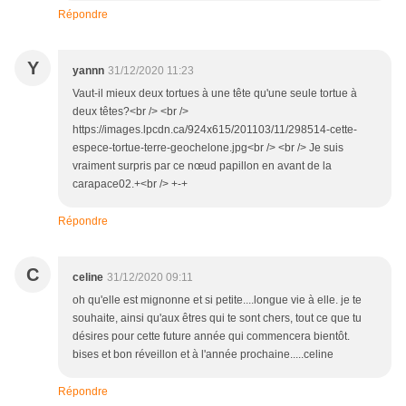
Répondre
Y
yannn
31/12/2020 11:23
Vaut-il mieux deux tortues à une tête qu'une seule tortue à
deux têtes?<br /> <br />
https://images.lpcdn.ca/924x615/201103/11/298514-cette-
espece-tortue-terre-geochelone.jpg<br /> <br /> Je suis
vraiment surpris par ce nœud papillon en avant de la
carapace02.+<br /> +-+
Répondre
C
celine
31/12/2020 09:11
oh qu'elle est mignonne et si petite....longue vie à elle. je te
souhaite, ainsi qu'aux êtres qui te sont chers, tout ce que tu
désires pour cette future année qui commencera bientôt.
bises et bon réveillon et à l'année prochaine.....celine
Répondre