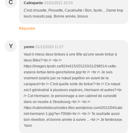
C
Calinquette
01/01/2021 20:33
C'est chouette, Pirouette, Cacahuète ! Bon, facile... J'aime trop
leurs noeuds pap. Bonne année, bisous
Répondre
Y
yannn
31/12/2020 11:27
Vaut-il mieux deux tortues à une tête qu'une seule tortue à
deux têtes?<br /> <br />
https://images.lpcdn.ca/924x615/201103/11/298514-cette-
espece-tortue-terre-geochelone.jpg<br /> <br /> Je suis
vraiment surpris par ce nœud papillon en avant de la
carapace!<br /> C'est quelle sorte de tortue?<br /> Ce nœud
est il généralisé à plusieurs espèces, Hermann et autres?<br
/> Cet Hermann, le personnage a son cabinet de curiosité
dans un musée à Strasbourg.<br /> <br />
https://cabinetsdecuriosites.files.wordpress.com/2012/04/cabi
net-hermann-1.jpg?w=700&h<br /> <br /> Te souhaite aussi
bon réveillon, et bonne année à suivre ....<br /> Je tembrasse.
Yann