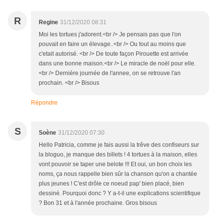
R
Regine
31/12/2020 08:31
Moi les tortues j'adorent.<br /> Je pensais pas que l'on
pouvait en faire un élevage..<br /> Ou tout au moins que
c'etait autorisé. <br /> De toute façon Pirouette est arrivée
dans une bonne maison.<br /> Le miracle de noël pour elle.
<br /> Dernière journée de l'annee, on se retrouve l'an
prochain. <br /> Bisous
Répondre
S
Soène
31/12/2020 07:30
Hello Patricia, comme je fais aussi la trêve des confiseurs sur
la bloguo, je manque des billets ! 4 tortues à la maison, elles
vont pouvoir se taper une belote !!! Et oui, un bon choix les
noms, ça nous rappelle bien sûr la chanson qu'on a chantée
plus jeunes ! C'est drôle ce noeud pap' bien placé, bien
dessiné. Pourquoi donc ? Y a-t-il une explications scientifique
? Bon 31 et à l'année prochaine. Gros bisous