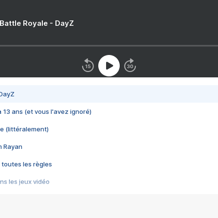
 Battle Royale - DayZ
 DayZ
 a 13 ans (et vous l'avez ignoré)
e (littéralement)
im Rayan
 toutes les règles
s les jeux vidéo
us choquant de Rockstar ? - Le scandale BULLY
e plus moche de Steam