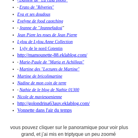
Danièle de "La casa photo"
·
Erato de "Rêveries"
·
Eva et ses doudous
Evelyne de food caotching
Jeanne de "Jeannefadosi
"
·
Jean Piere les roses de Jean Pierre
Lylou de Lylou.Anne Collection
Lyly de le nord Cotentin
http://mamounette-88.eklablog.com/
Marie-Paule de "Maria et Achilleas"
·
Martine des "Lectures de Martine"
·
Martine de bricolimartine
Nadine de mon coin de terre
Nathie de le blog de Nathie 01300
·
Nicole de maviesoenienne
http://golondrina63auv.eklablog.com/
Vonnette dans l'air du temps
vous pouvez cliquer sur le panoramique pour voir plus
grand, et j'ai mis en triptyque un peu zoomé