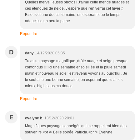
Quelles merveilleuses photos ! J'aime cette mer de nuages et
ces étendues de neige. J'espère que j'en verrai cet hiver :)
Bisous et une douce semaine, en espérant que le temps
adoucisse un peu ta peine
Répondre
D
dany
14/12/2020 06:35
Tu as un paysage magnifique ;drôle nuage et neige presque
confondus !!!! ici une semaine ensoleillée et la pluie samedi
matin et nouveau le soleil est revenu voyons aujourd'hui , Je
te souhaite une bonne semaine, en espérant que tu ailles
mieux, big bisous ma douce
Répondre
E
evelyne b.
13/12/2020 20:01
Magnifiques paysages enneigés qui me rappellent bien des
souvenirs.<br /> Belle soirée Patricia.<br /> Evelyne