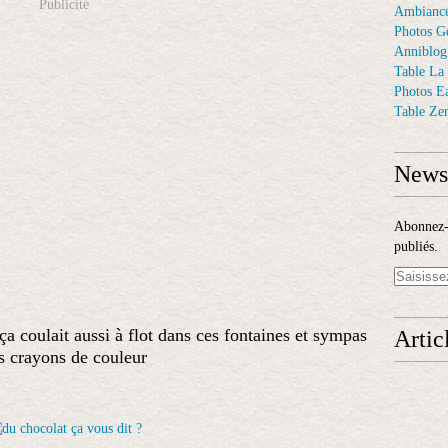
Publicité
Ambiance
Photos G
Anniblog
Table La
Photos E
Table Ze
Newsl
Abonnez-v
publiés.
 ça coulait aussi à flot dans ces fontaines et sympas
Artic
s crayons de couleur