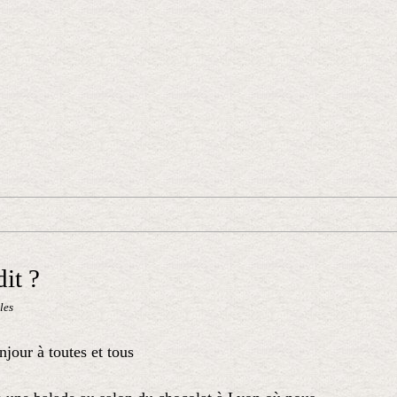
it ?
les
jour à toutes et tous