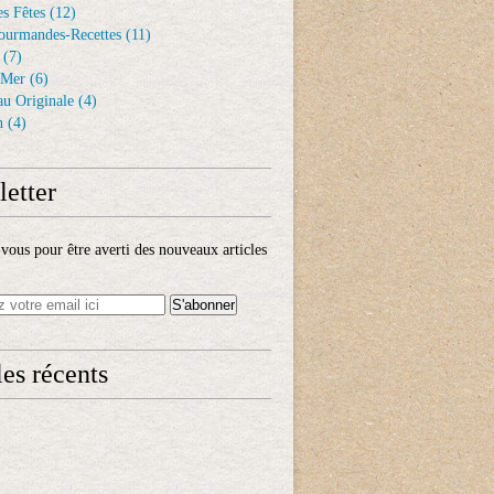
s Fêtes
(12)
ourmandes-Recettes
(11)
(7)
 Mer
(6)
au Originale
(4)
n
(4)
etter
ous pour être averti des nouveaux articles
les récents