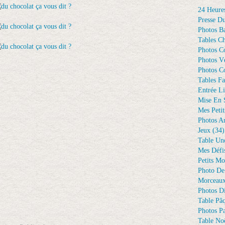
24 Heure
Presse D
Photos Ba
Tables Ch
Photos C
Photos Vé
Photos C
Tables Fa
Entrée Li
Mise En 
Mes Petit
Photos A
Jeux
(34)
Table Un
Mes Défi
Petits Mo
Photo De
Morceaux
Photos D
Table Pâ
Photos Pa
Table Noë