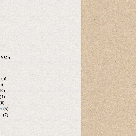
ives
(5)
6)
10)
(4)
(6)
er
(5)
er
(7)