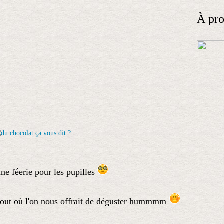
À pr
une féerie pour les pupilles
rtout où l'on nous offrait de déguster hummmm