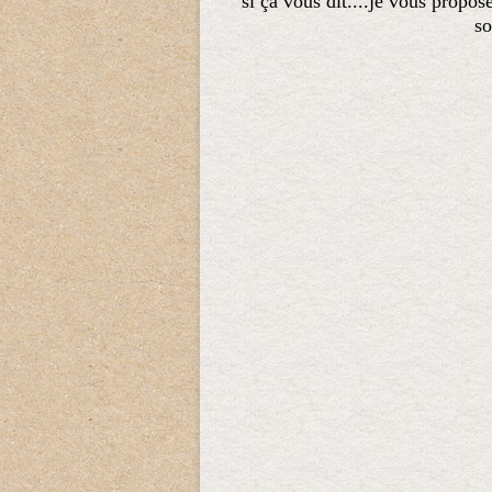
si ça vous dit....je vous propo
so