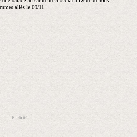
se une balade au salon du chocolat à Lyon où nous
mmes allés le 09/11
Publicité