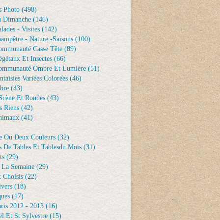
s Photo
(498)
u Dimanche
(146)
lades - Visites
(142)
ampêtre - Nature -saisons
(100)
ommunauté Casse Tête
(89)
gétaux Et Insectes
(66)
ommunauté Ombre Et Lumière
(51)
ntaisies Variées Colorées
(46)
bre
(43)
Scène Et Rondes
(43)
s Riens
(42)
nimaux
(41)
e Ou Deux Couleurs
(32)
s De Tables Et Tablesdu Mois
(31)
ts
(29)
 La Semaine
(29)
 Choisis
(22)
ivers
(18)
ques
(17)
ris 2012 - 2013
(16)
l Et St Sylvestre
(15)