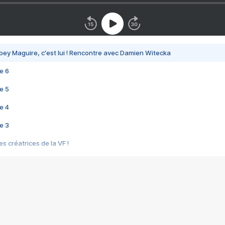
bey Maguire, c'est lui ! Rencontre avec Damien Witecka
e 6
e 5
e 4
e 3
s créatrices de la VF !
e 2
e 1
e Mektoub My Love arrive enfin ! Rencontre avec Shaïn Boumedine et Sal
i : après Toni en famille