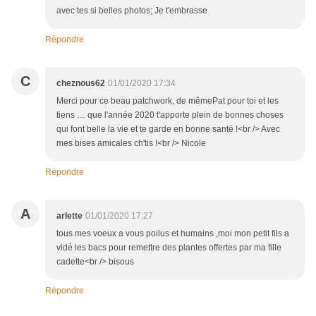
avec tes si belles photos; Je t'embrasse
Répondre
C
cheznous62
01/01/2020 17:34
Merci pour ce beau patchwork, de mêmePat pour toi et les
tiens … que l'année 2020 t'apporte plein de bonnes choses
qui font belle la vie et te garde en bonne santé !<br /> Avec
mes bises amicales ch'tis !<br /> Nicole
Répondre
A
arlette
01/01/2020 17:27
tous mes voeux a vous poilus et humains ,moi mon petit fils a
vidé les bacs pour remettre des plantes offertes par ma fille
cadette<br /> bisous
Répondre