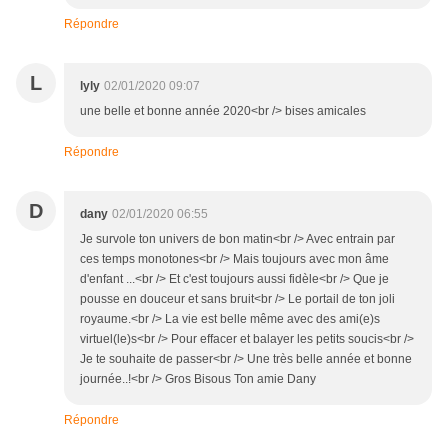
Répondre
L
lyly
02/01/2020 09:07
une belle et bonne année 2020<br /> bises amicales
Répondre
D
dany
02/01/2020 06:55
Je survole ton univers de bon matin<br /> Avec entrain par
ces temps monotones<br /> Mais toujours avec mon âme
d'enfant ...<br /> Et c'est toujours aussi fidèle<br /> Que je
pousse en douceur et sans bruit<br /> Le portail de ton joli
royaume.<br /> La vie est belle même avec des ami(e)s
virtuel(le)s<br /> Pour effacer et balayer les petits soucis<br />
Je te souhaite de passer<br /> Une très belle année et bonne
journée..!<br /> Gros Bisous Ton amie Dany
Répondre