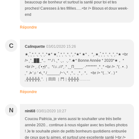
beaucoup de bonheur et surtout la santé pour toi et tes
proches! Caresses à tes fifilles......<br /> Bisous et doux week-
end
Répondre
C
Calinquette
03/01/2020 15:26
★˛˚˛*˛°.˛*.˛°˛.*★* ★˛˚˛*˛°.˛*.˛°˛.*★* ★* 。*˛.★˛˚˛*˛°.˛*.˛°˛.*★ <br
/> ˛°_██_*.。**./ \ .˛* .˛。.˛.*.★* Bonne Année * 2020*★ 。*
<br /> ˛. (´• ̮•)*.。*/♫.♫\*˛.* ˛_Π____. -******* ˛* ˛* <br /> .°( . • . )
˛° ./• ‘♫ ‘ •\.˛*./______/~＼*. ˛*.。˛* ˛. *。 <br /> *(…’•’.. ) *
˛╬╬╬╬╬˛°. ｜田田 ｜門｜╬╬╬╬………
Répondre
N
nini68
03/01/2020 10:27
Coucou Patricia, je viens aussi te souhaiter une très belle
année 2020... continue à nous régaler avec tes belles photos
! Je te souhaite plein de petits bonheurs quotidiens entourée
de ceux que tu aimes, et surtout une excellente santé !<br />