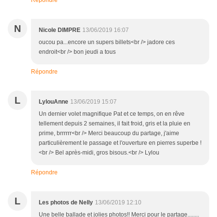
Répondre
N
Nicole DIMPRE
13/06/2019 16:07
oucou pa...encore un supers billets<br /> jadore ces
endroit<br /> bon jeudi a tous
Répondre
L
LylouAnne
13/06/2019 15:07
Un dernier volet magnifique Pat et ce temps, on en rêve
tellement depuis 2 semaines, il fait froid, gris et la pluie en
prime, brrrrrr<br /> Merci beaucoup du partage, j'aime
particulièrement le passage et l'ouverture en pierres superbe !
<br /> Bel après-midi, gros bisous.<br /> Lylou
Répondre
L
Les photos de Nelly
13/06/2019 12:10
Une belle ballade et jolies photos!! Merci pour le partage........