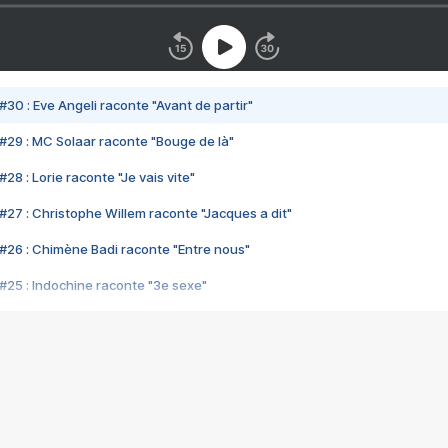
#30 : Eve Angeli raconte "Avant de partir"
#29 : MC Solaar raconte "Bouge de là"
28 : Lorie raconte "Je vais vite"
#27 : Christophe Willem raconte "Jacques a dit"
#26 : Chimène Badi raconte "Entre nous"
#25 : Indochine raconte "3e sexe"
#24 : Zaho raconte "C'est chelou"
#23 : Patrick Bruel raconte "Au café des délices"
#22 : Kyo raconte "Le chemin"
#21 : Nolwenn Leroy raconte "Cassé"