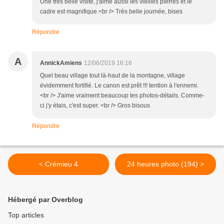
Une très belle visite, j'aime aussi les vieilles pierres et le
cadre est magnifique.<br /> Très belle journée, bises
Répondre
A
AnnickAmiens
12/06/2019 16:16
Quel beau village tout là-haut de la montagne, village
évidemment fortifié. Le canon est prêt !!! tention à l'ennemi.
<br /> J'aime vraiment beaucoup tes photos-détails. Comme-
ci j'y étais, c'est super. <br /> Gros bisous
Répondre
< Crémieu 4
24 heures photo (194) >
Hébergé par Overblog
Top articles