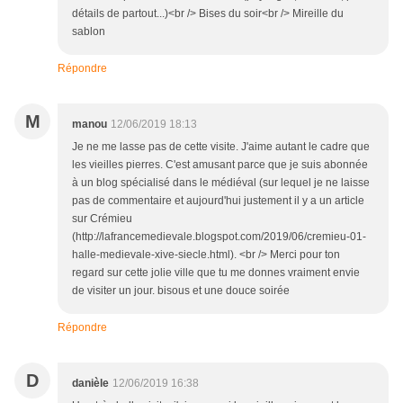
détails de partout...)<br /> Bises du soir<br /> Mireille du
sablon
Répondre
M
manou
12/06/2019 18:13
Je ne me lasse pas de cette visite. J'aime autant le cadre que
les vieilles pierres. C'est amusant parce que je suis abonnée
à un blog spécialisé dans le médiéval (sur lequel je ne laisse
pas de commentaire et aujourd'hui justement il y a un article
sur Crémieu
(http://lafrancemedievale.blogspot.com/2019/06/cremieu-01-
halle-medievale-xive-siecle.html). <br /> Merci pour ton
regard sur cette jolie ville que tu me donnes vraiment envie
de visiter un jour. bisous et une douce soirée
Répondre
D
danièle
12/06/2019 16:38