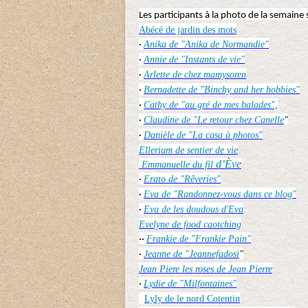
Les participants à la photo de la semaine 
Abécé de jardin des mots
Anika de "Anika de Normandie"
·
Annie de "Instants de vie"
·
Arlette de chez mamysoren
·
Bernadette de "Binchy and her hobbies"
·
Cathy de "au gré de mes balades",
·
Claudine de "Le retour chez Canelle
"
·
Danièle de "La casa à photos"
·
Ellerium de sentier de vie
d’Ève
Emmanuelle du fil
Erato de "Rêveries"
·
Eva de "Randonnez-vous dans ce blog"
·
Eva de les doudous d'Eva
·
Evelyne de food caotching
Frankie de "Frankie Pain"
··
Jeanne de "Jeannefadosi
"
·
Jean Piere les roses de Jean Pierre
Lydie de "Milfontaines"
·
Lyly de le nord Cotentin