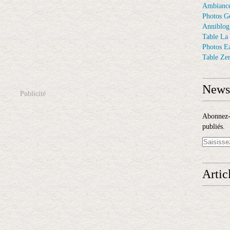
Ambiance
Photos G
Anniblog
Table La
Photos E
Table Ze
Newsl
Publicité
Abonnez-v
publiés.
Artic