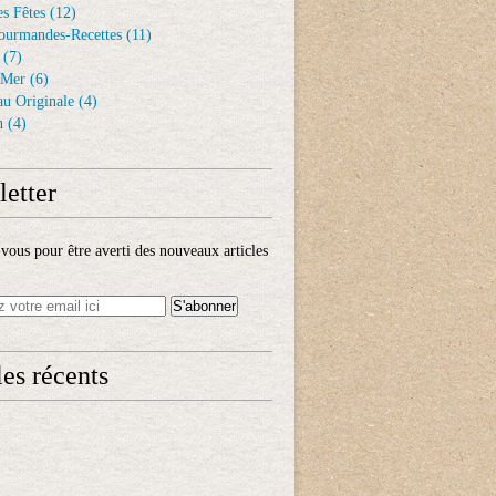
s Fêtes
(12)
ourmandes-Recettes
(11)
(7)
 Mer
(6)
au Originale
(4)
n
(4)
etter
ous pour être averti des nouveaux articles
les récents