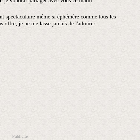
ue je voudrai partager avec vous ce matin
ment spectaculaire même si éphémère comme tous les
us offre, je ne me lasse jamais de l'admirer
Publicité