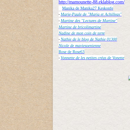
http://mamounette-88.eklablog.com/
Manika de Manika27 Keskonfe
Marie-Paule de "Maria et Achilleas"
·
Martine des "Lectures de Martine"
·
Martine de bricolimartine
Nadine de mon coin de terre
Nathie de le blog de Nathie 01300
·
Nicole de maviesoenienne
Rose de Rose63
Vonnette de les petites créas de Vonette
·