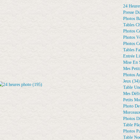
24 Heure
Presse D
Photos Ba
Tables Ch
Photos C
Photos Vé
Photos C
Tables Fa
Entrée Li
Mise En 
Mes Petit
Photos A
Jeux
(34)
Table Un
Mes Défi
Petits Mo
Photo De
Morceaux
Photos D
Table Pâ
Photos Pa
Table Noë