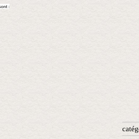
sont :
catég