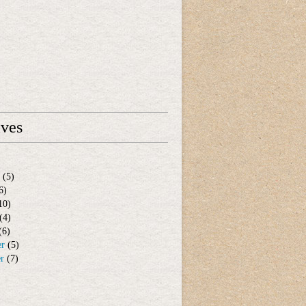
ives
(5)
6)
10)
(4)
(6)
er
(5)
er
(7)