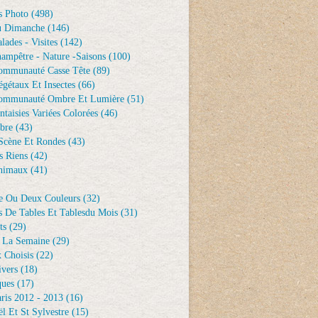
s Photo
(498)
u Dimanche
(146)
lades - Visites
(142)
ampêtre - Nature -saisons
(100)
ommunauté Casse Tête
(89)
gétaux Et Insectes
(66)
ommunauté Ombre Et Lumière
(51)
ntaisies Variées Colorées
(46)
bre
(43)
Scène Et Rondes
(43)
s Riens
(42)
nimaux
(41)
e Ou Deux Couleurs
(32)
s De Tables Et Tablesdu Mois
(31)
ts
(29)
 La Semaine
(29)
 Choisis
(22)
ivers
(18)
ques
(17)
ris 2012 - 2013
(16)
l Et St Sylvestre
(15)