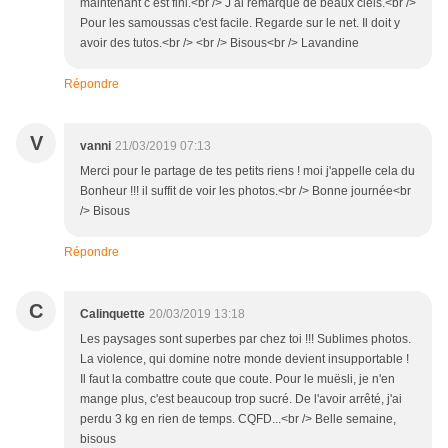
maintenant c est fini.<br /> J ai remarqué de beaux ciels.<br />
Pour les samoussas c'est facile. Regarde sur le net. Il doit y
avoir des tutos.<br /> <br /> Bisous<br /> Lavandine
Répondre
V
vanni
21/03/2019 07:13
Merci pour le partage de tes petits riens ! moi j'appelle cela du
Bonheur !!! il suffit de voir les photos.<br /> Bonne journée<br
/> Bisous
Répondre
C
Calinquette
20/03/2019 13:18
Les paysages sont superbes par chez toi !!! Sublimes photos.
La violence, qui domine notre monde devient insupportable !
Il faut la combattre coute que coute. Pour le muësli, je n'en
mange plus, c'est beaucoup trop sucré. De l'avoir arrêté, j'ai
perdu 3 kg en rien de temps. CQFD...<br /> Belle semaine,
bisous