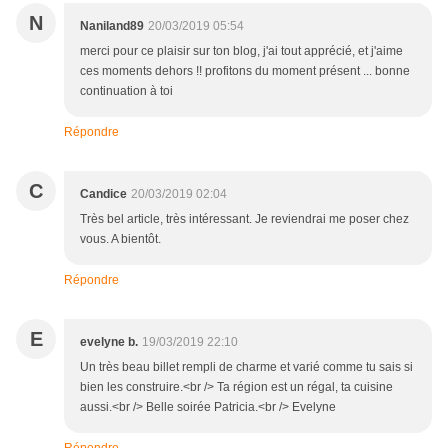
N
Naniland89
20/03/2019 05:54
merci pour ce plaisir sur ton blog, j'ai tout apprécié, et j'aime
ces moments dehors !! profitons du moment présent ... bonne
continuation à toi
Répondre
C
Candice
20/03/2019 02:04
Très bel article, très intéressant. Je reviendrai me poser chez
vous. A bientôt.
Répondre
E
evelyne b.
19/03/2019 22:10
Un très beau billet rempli de charme et varié comme tu sais si
bien les construire.<br /> Ta région est un régal, ta cuisine
aussi.<br /> Belle soirée Patricia.<br /> Evelyne