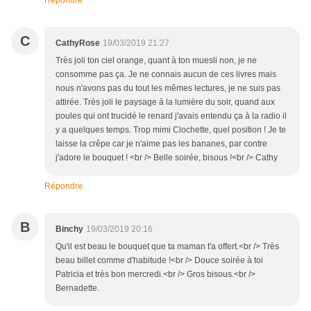
Répondre
C
CathyRose
19/03/2019 21:27
Très joli ton ciel orange, quant à ton muesli non, je ne
consomme pas ça. Je ne connais aucun de ces livres mais
nous n'avons pas du tout les mêmes lectures, je ne suis pas
attirée. Très joli le paysage à la lumière du soir, quand aux
poules qui ont trucidé le renard j'avais entendu ça à la radio il
y a quelques temps. Trop mimi Clochette, quel position ! Je te
laisse la crêpe car je n'aime pas les bananes, par contre
j'adore le bouquet ! <br /> Belle soirée, bisous !<br /> Cathy
Répondre
B
Binchy
19/03/2019 20:16
Qu'il est beau le bouquet que ta maman t'a offert.<br /> Très
beau billet comme d'habitude !<br /> Douce soirée à toi
Patricia et très bon mercredi.<br /> Gros bisous.<br />
Bernadette.