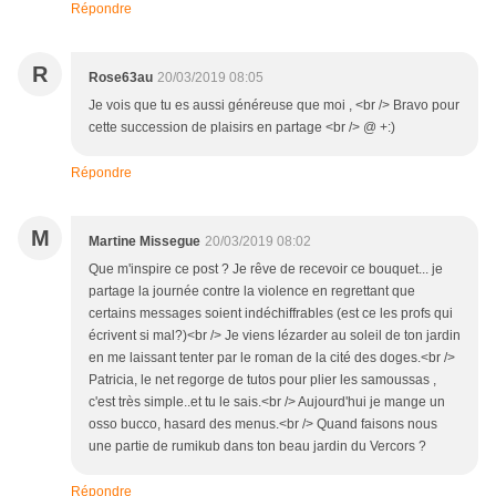
Répondre
R
Rose63au
20/03/2019 08:05
Je vois que tu es aussi généreuse que moi , <br /> Bravo pour
cette succession de plaisirs en partage <br /> @ +:)
Répondre
M
Martine Missegue
20/03/2019 08:02
Que m'inspire ce post ? Je rêve de recevoir ce bouquet... je
partage la journée contre la violence en regrettant que
certains messages soient indéchiffrables (est ce les profs qui
écrivent si mal?)<br /> Je viens lézarder au soleil de ton jardin
en me laissant tenter par le roman de la cité des doges.<br />
Patricia, le net regorge de tutos pour plier les samoussas ,
c'est très simple..et tu le sais.<br /> Aujourd'hui je mange un
osso bucco, hasard des menus.<br /> Quand faisons nous
une partie de rumikub dans ton beau jardin du Vercors ?
Répondre