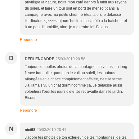
privilègie la nature, boire mon café dehors à midi aux rayons
du soleil, et faire un tour soit en bord de mer soit dans la
campagne avec ma petite chienne Eléa, alors je délaisse
l'ordinateur<; <<<<aujourd'hui le temps a été à la fraicheur et
à un peu d'humidité, alors je me rentre lol! Bisous.
Répondre
D
DEFILENCADRE
25/03/2019 20:58
Toujours de belles photos de ta montagne. La vie est un long
fleuve tranquille quand on te voit au soleil, les toutous
allongées et la chatte complètement affalée, c'est le terme.
J'ai jamais vu un chat dormir comme ça. Je délaisse aussi
volontiers l'ordi les jours d'été. Je retravaille dans le jardin.
Bisous
Répondre
N
nini68
25/03/2019 20:41
J'adore tes photos de ton extérieur, de tes montagnes, de tes