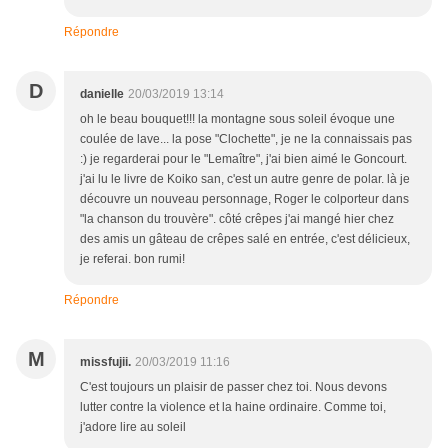
Répondre
D
danielle
20/03/2019 13:14
oh le beau bouquet!!! la montagne sous soleil évoque une
coulée de lave... la pose "Clochette", je ne la connaissais pas
:) je regarderai pour le "Lemaître", j'ai bien aimé le Goncourt.
j'ai lu le livre de Koiko san, c'est un autre genre de polar. là je
découvre un nouveau personnage, Roger le colporteur dans
"la chanson du trouvère". côté crêpes j'ai mangé hier chez
des amis un gâteau de crêpes salé en entrée, c'est délicieux,
je referai. bon rumi!
Répondre
M
missfujii.
20/03/2019 11:16
C'est toujours un plaisir de passer chez toi. Nous devons
lutter contre la violence et la haine ordinaire. Comme toi,
j'adore lire au soleil