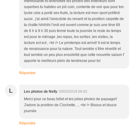
intéressante et diversifiée les photos des extérieurs sont
superbes tu habites un joli coin, contente de voir que pour ton
lycée cela a porté ses fruits, la lecture est mon sport préféré
aussi , j'ai aimé l'anecdote du renard et la position carpette de
ta chatte hihihihi l'ordi est ouvert comme je suis une lève tôt
de 6 h à 9 h 30 puis fermé toute la journée le reste du temps
est pour le ménage ,les repas, les sorties ,les visites, la
lecture ect ect , <br /> Le printemps est arrivé! Il est le temps
de renaissance pour la nature. Tout semble s’être réveillé et
tout semble un peu plus ensoleillé.que cette nouvelle saison t'
apporte le meilleurs plein de tendresse pour toi
Répondre
L
Les photos de Nelly
20/03/2019 06:02
Merci pour ce beau billet et tes jolies photos de paysage!!
J'adore la position de Clochette......<br /> Bisous et douce
journée
Répondre