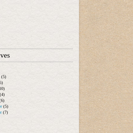
ives
(5)
6)
10)
(4)
(6)
er
(5)
er
(7)