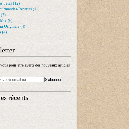
s Fêtes
(12)
ourmandes-Recettes
(11)
(7)
 Mer
(6)
au Originale
(4)
n
(4)
etter
ous pour être averti des nouveaux articles
les récents