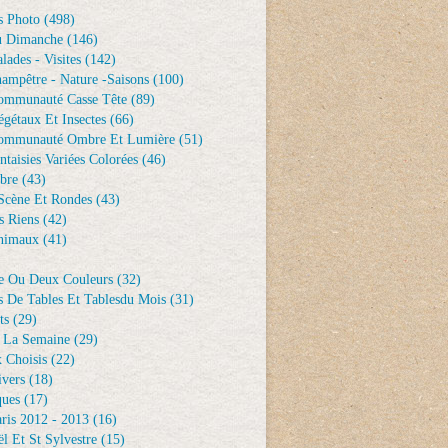
s Photo
(498)
u Dimanche
(146)
lades - Visites
(142)
ampêtre - Nature -saisons
(100)
ommunauté Casse Tête
(89)
gétaux Et Insectes
(66)
ommunauté Ombre Et Lumière
(51)
ntaisies Variées Colorées
(46)
bre
(43)
Scène Et Rondes
(43)
s Riens
(42)
nimaux
(41)
e Ou Deux Couleurs
(32)
s De Tables Et Tablesdu Mois
(31)
ts
(29)
 La Semaine
(29)
 Choisis
(22)
ivers
(18)
ques
(17)
ris 2012 - 2013
(16)
l Et St Sylvestre
(15)