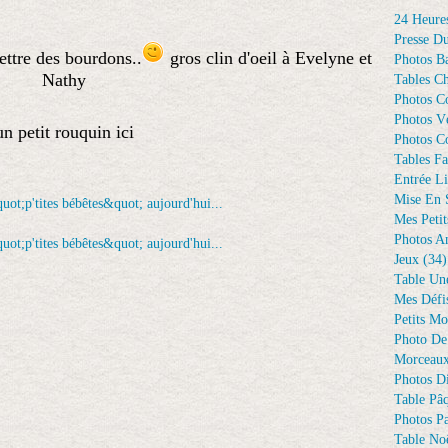
24 Heure
Presse D
ettre des bourdons..
gros clin d'oeil à Evelyne et
Photos Ba
Nathy
Tables Ch
Photos C
Photos Vé
un petit rouquin ici
Photos C
Tables Fa
Entrée Li
Mise En 
Mes Petit
Photos A
Jeux
(34)
Table Un
Mes Défi
Petits Mo
Photo De
Morceaux
Photos D
Table Pâ
Photos Pa
Table Noë