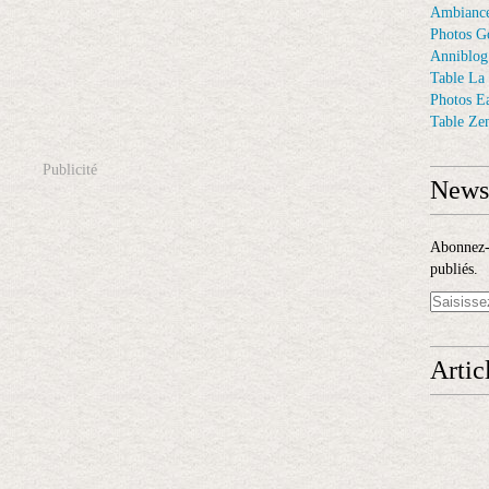
Ambiance
Photos G
Anniblog
Table La
Photos E
Table Ze
Publicité
Newsl
Abonnez-v
publiés.
Artic