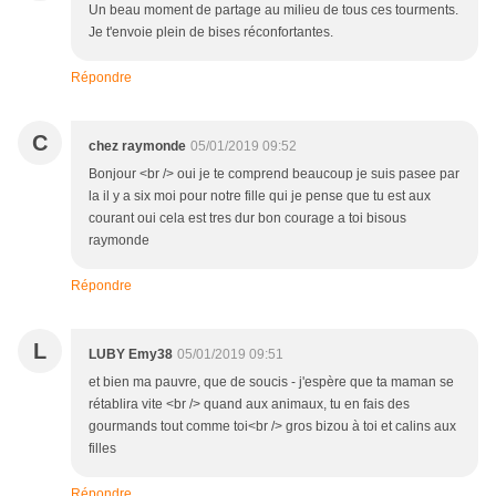
Un beau moment de partage au milieu de tous ces tourments.
Je t'envoie plein de bises réconfortantes.
Répondre
C
chez raymonde
05/01/2019 09:52
Bonjour <br /> oui je te comprend beaucoup je suis pasee par
la il y a six moi pour notre fille qui je pense que tu est aux
courant oui cela est tres dur bon courage a toi bisous
raymonde
Répondre
L
LUBY Emy38
05/01/2019 09:51
et bien ma pauvre, que de soucis - j'espère que ta maman se
rétablira vite <br /> quand aux animaux, tu en fais des
gourmands tout comme toi<br /> gros bizou à toi et calins aux
filles
Répondre