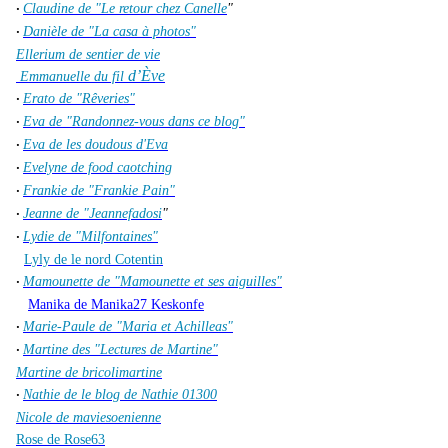
Claudine de "Le retour chez Canelle
"
·
Danièle de "La casa à photos"
·
Ellerium de sentier de vie
d’Ève
Emmanuelle du fil
Erato de "Rêveries"
·
Eva de "Randonnez-vous dans ce blog"
·
Eva de les doudous d'Eva
·
Evelyne de food caotching
·
Frankie de "Frankie Pain"
·
Jeanne de "Jeannefadosi
"
·
Lydie de "Milfontaines"
·
Lyly de le nord Cotentin
Mamounette de "Mamounette et ses aiguilles"
·
Manika de Manika27 Keskonfe
Marie-Paule de "Maria et Achilleas"
·
Martine des "Lectures de Martine"
·
Martine de bricolimartine
Nathie de le blog de Nathie 01300
·
Nicole de maviesoenienne
Rose de Rose63