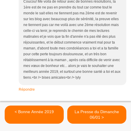
Coucou! Me voilà de retour avec de bonnes résolutions, la
1ère est de ne pas en prendre du tout car comme tout le
monde le sait elles ne tiennent pas ma 2ème est de revenir
sur les blog avec beaucoup plus de sérénité, la preuve elles
ne tiennent pas car me voilà avec une 2ème résolution mais
celle-ci va tenir, je reprends le chemin de mes lectures
matinales et je vois que ta fin d'année n'a pas été des plus
réjouissantes, et le début commence vraiment mal pour ta
maman, d'abord toute mes condoléances a toi et a ta famille
pour cette perte toujours douloureuse, et un très bon
rétablissement à ta maman , après cela difficile de venir avec
mes vœux de bonheur etc... alors je vais te souhaiter une
meilleurs année 2019, et surtout une bonne santé a toi et aux
tiens.<br /> bises amicales<br /> lyly
Répondre
< Bonne Année 2019
La Presse du Dimanche
06/01 >