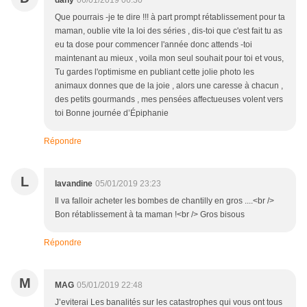
dany
06/01/2019 06:30
Que pourrais -je te dire !!! à part prompt rétablissement pour ta
maman, oublie vite la loi des séries , dis-toi que c'est fait tu as
eu ta dose pour commencer l'année donc attends -toi
maintenant au mieux , voila mon seul souhait pour toi et vous,
Tu gardes l'optimisme en publiant cette jolie photo les
animaux donnes que de la joie , alors une caresse à chacun ,
des petits gourmands , mes pensées affectueuses volent vers
toi Bonne journée d’Épiphanie
Répondre
L
lavandine
05/01/2019 23:23
Il va falloir acheter les bombes de chantilly en gros ....<br />
Bon rétablissement à ta maman !<br /> Gros bisous
Répondre
M
MAG
05/01/2019 22:48
J’eviterai Les banalités sur les catastrophes qui vous ont tous