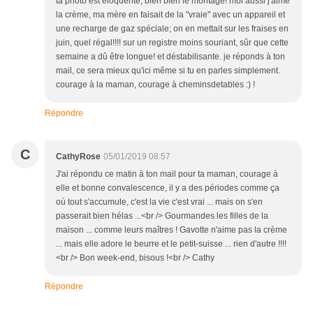
ta photo est éloquente, bien bien le montage! moi aussi j'aime
la crème, ma mère en faisait de la "vraie" avec un appareil et
une recharge de gaz spéciale; on en mettait sur les fraises en
juin, quel régal!!!! sur un registre moins souriant, sûr que cette
semaine a dû être longue! et déstabilisante. je réponds à ton
mail, ce sera mieux qu'ici même si tu en parles simplement.
courage à la maman, courage à cheminsdetables :) !
Répondre
C
CathyRose
05/01/2019 08:57
J'ai répondu ce matin à ton mail pour ta maman, courage à
elle et bonne convalescence, il y a des périodes comme ça
où tout s'accumule, c'est la vie c'est vrai ... mais on s'en
passerait bien hélas ...<br /> Gourmandes les filles de la
maison ... comme leurs maîtres ! Gavotte n'aime pas la crème
... mais elle adore le beurre et le petit-suisse ... rien d'autre !!!!
<br /> Bon week-end, bisous !<br /> Cathy
Répondre