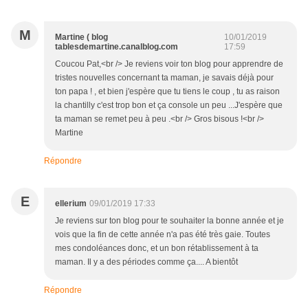
M
Martine ( blog
10/01/2019
tablesdemartine.canalblog.com
17:59
Coucou Pat,<br /> Je reviens voir ton blog pour apprendre de
tristes nouvelles concernant ta maman, je savais déjà pour
ton papa ! , et bien j'espère que tu tiens le coup , tu as raison
la chantilly c'est trop bon et ça console un peu ...J'espère que
ta maman se remet peu à peu .<br /> Gros bisous !<br />
Martine
Répondre
E
ellerium
09/01/2019 17:33
Je reviens sur ton blog pour te souhaiter la bonne année et je
vois que la fin de cette année n'a pas été très gaie. Toutes
mes condoléances donc, et un bon rétablissement à ta
maman. Il y a des périodes comme ça.... A bientôt
Répondre