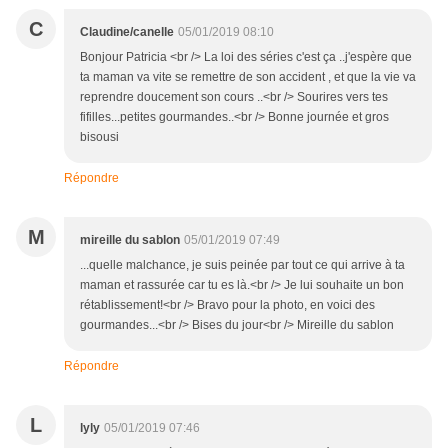
C
Claudine/canelle
05/01/2019 08:10
Bonjour Patricia <br /> La loi des séries c'est ça ..j'espère que
ta maman va vite se remettre de son accident , et que la vie va
reprendre doucement son cours ..<br /> Sourires vers tes
fifilles...petites gourmandes..<br /> Bonne journée et gros
bisousi
Répondre
M
mireille du sablon
05/01/2019 07:49
...quelle malchance, je suis peinée par tout ce qui arrive à ta
maman et rassurée car tu es là.<br /> Je lui souhaite un bon
rétablissement!<br /> Bravo pour la photo, en voici des
gourmandes...<br /> Bises du jour<br /> Mireille du sablon
Répondre
L
lyly
05/01/2019 07:46