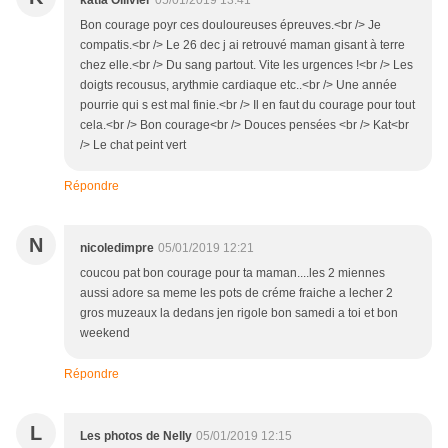
katia Ollivier
05/01/2019 13:41
Bon courage poyr ces douloureuses épreuves.<br /> Je
compatis.<br /> Le 26 dec j ai retrouvé maman gisant à terre
chez elle.<br /> Du sang partout. Vite les urgences !<br /> Les
doigts recousus, arythmie cardiaque etc..<br /> Une année
pourrie qui s est mal finie.<br /> Il en faut du courage pour tout
cela.<br /> Bon courage<br /> Douces pensées <br /> Kat<br
/> Le chat peint vert
Répondre
N
nicoledimpre
05/01/2019 12:21
coucou pat bon courage pour ta maman....les 2 miennes
aussi adore sa meme les pots de créme fraiche a lecher 2
gros muzeaux la dedans jen rigole bon samedi a toi et bon
weekend
Répondre
L
Les photos de Nelly
05/01/2019 12:15