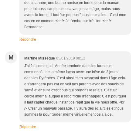
douce année, une bonne remise en forme pour ta maman,
pour toi aussi car plus nous avançons en âge, moins nous
avons la forme. Il faut "se pousser" tous les matins... C'est mon
cas en ce moment.<br /> Je t'embrasse très fort.<br />
Bernadette.
Répondre
M
Martine Missegue
05/01/2019 08:12
J'ai fait comme toi. Année terminée dans les larmes et
commencée de la même façon avec une trêve de 2 jours
dans les Pyrénées. C'est ainsi et en avançant dans l âge cela
e s'arrangera pas car on voit nos parents avec des soucis de
santé et ensuite c'est nous qui prenons le relais. C'est un
cercle infernal auquel il est difficile d'échapper. C'est pourquoi
il faut capter chaque instant de répit que la vie nous offre. <br
/> C'esr un mauvais passage. Il y aura des éclaircies et nous
sommes là pour t'aider, même virtuellement cela aide.
Répondre