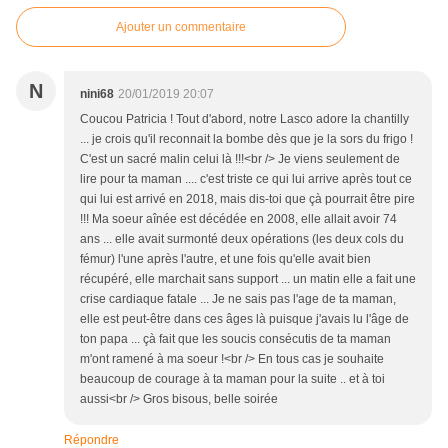
Ajouter un commentaire
N
nini68
20/01/2019 20:07
Coucou Patricia ! Tout d'abord, notre Lasco adore la chantilly
... je crois qu'il reconnait la bombe dès que je la sors du frigo !
C'est un sacré malin celui là !!!<br /> Je viens seulement de
lire pour ta maman .... c'est triste ce qui lui arrive après tout ce
qui lui est arrivé en 2018, mais dis-toi que çà pourrait être pire
!!! Ma soeur aînée est décédée en 2008, elle allait avoir 74
ans ... elle avait surmonté deux opérations (les deux cols du
fémur) l'une après l'autre, et une fois qu'elle avait bien
récupéré, elle marchait sans support ... un matin elle a fait une
crise cardiaque fatale ... Je ne sais pas l'age de ta maman,
elle est peut-être dans ces âges là puisque j'avais lu l'âge de
ton papa ... çà fait que les soucis consécutis de ta maman
m'ont ramené à ma soeur !<br /> En tous cas je souhaite
beaucoup de courage à ta maman pour la suite .. et à toi
aussi<br /> Gros bisous, belle soirée
Répondre