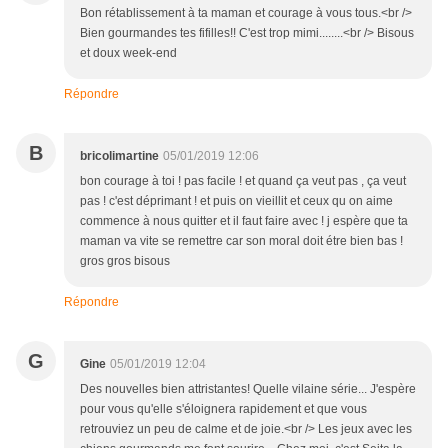
Bon rétablissement à ta maman et courage à vous tous.<br />
Bien gourmandes tes fifilles!! C'est trop mimi........<br /> Bisous
et doux week-end
Répondre
B
bricolimartine
05/01/2019 12:06
bon courage à toi ! pas facile ! et quand ça veut pas , ça veut
pas ! c'est déprimant ! et puis on vieillit et ceux qu on aime
commence à nous quitter et il faut faire avec ! j espère que ta
maman va vite se remettre car son moral doit étre bien bas !
gros gros bisous
Répondre
G
Gine
05/01/2019 12:04
Des nouvelles bien attristantes! Quelle vilaine série... J'espère
pour vous qu'elle s'éloignera rapidement et que vous
retrouviez un peu de calme et de joie.<br /> Les jeux avec les