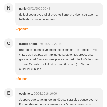
N
nanie
08/01/2019 05:48
de tout coeur avec toi et avec les tiens<br /> bon courage ma
belle<br /> bisou de soutien
Répondre
C
claude arlette
06/01/2019 22:48
d'abord je souhaite vraiment que ta maman se remette ....<br
/> Lucius n'est pas un habitué de la table , les précedents
(pas tous hein) avaient une place,une part ....lui il n'y tient pas
....mais Canaille est folle de crème (le chien ) et Némo
aussi<br /> bises
Répondre
E
evelyne b.
06/01/2019 16:06
J'espère que cette année qui débute sera plus douce pour toi.
Bon rétablissement à ta maman.<br /> Tes animaux sont