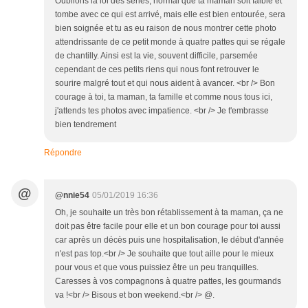
Oublions la loi des séries, normal que ta maman soit faible et
tombe avec ce qui est arrivé, mais elle est bien entourée, sera
bien soignée et tu as eu raison de nous montrer cette photo
attendrissante de ce petit monde à quatre pattes qui se régale
de chantilly. Ainsi est la vie, souvent difficile, parsemée
cependant de ces petits riens qui nous font retrouver le
sourire malgré tout et qui nous aident à avancer. <br /> Bon
courage à toi, ta maman, ta famille et comme nous tous ici,
j'attends tes photos avec impatience. <br /> Je t'embrasse
bien tendrement
Répondre
@
@nnie54
05/01/2019 16:36
Oh, je souhaite un très bon rétablissement à ta maman, ça ne
doit pas être facile pour elle et un bon courage pour toi aussi
car après un décès puis une hospitalisation, le début d'année
n'est pas top.<br /> Je souhaite que tout aille pour le mieux
pour vous et que vous puissiez être un peu tranquilles.
Caresses à vos compagnons à quatre pattes, les gourmands
va !<br /> Bisous et bon weekend.<br /> @.