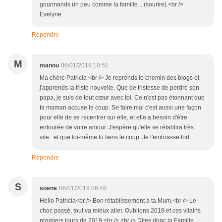
gourmands un peu comme la famille... (sourire).<br />
Evelyne
Répondre
M
manou
06/01/2019 10:51
Ma chère Patricia <br /> Je reprends le chemin des blogs et
j'apprends la triste nouvelle. Que de tristesse de perdre son
papa, je suis de tout cœur avec toi. Ce n'est pas étonnant que
ta maman accuse le coup. Se faire mal c'est aussi une façon
pour elle de se recentrer sur elle, et elle a besoin d'être
entourée de votre amour. J'espère qu'elle se rétablira très
vite...et que toi-même tu tiens le coup. Je t'embrasse fort
Répondre
S
soene
06/01/2019 06:46
Hello Patricia<br /> Bon rétablissement à ta Mum.<br /> Le
choc passé, tout va mieux aller. Oublions 2018 et ces vilains
premiers jours de 2019.<br /> <br /> Dites donc la Famille