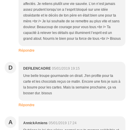
affectés. Je retiens plutôt une vie sauvée. L’on n’est jamais
assez prudent lorsqu’on a l’esprit bloqué sur une idée
obsédante et le décès de ton père en était bien une pour ta
mère.<br /> Je lui souhaite de se remettre au plus vite et sans
douleur. Beaucoup de courage pour vous tous.<br /> Ta
capacité à relever les détails qui illuminent l’esprit est un
grand atout. Nourris le bien pour la force de tous.<br /> Bisous
Répondre
D
DEFILENCADRE
05/01/2019 19:15
Une belle troupe gourmande on dirait. J'en profite pour ta
carte et les chocolats reçus ce matin. Encore une fois je suis à
la bourre pour les cartes. Mais la semaine prochaine, ça va
bosser dur. bisous
Répondre
A
AnnickAmiens
05/01/2019 17:24