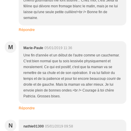
chiens gourmands me font sourire... Chez moi, c'est Seita la
féline qui dévore mon fromage blanc le matin, mais je ne lui
laisse qu'une seule petite cuillère!<br /> Bonne fin de
semaine.
Répondre
M
Marie-Paule
05/01/2019 11:36
Une fin d'année et un début de l'autre comme un cauchemar.
C'est bien normal que tu sois lessivée physiquement et
moralement. Ce qui est positif, c'est que ta maman va se
remettre de sa chute et de son opération. Il va lui falloir du
temps et de la patience et pour toi encore beaucoup courir de
droite et de gauche. Mais ta maman va aller mieux. Je lui
envoie plein de bonnes ondes.<br /> Courage à toi chère
Patricia. Grosses bises.
Répondre
N
nathie01300
05/01/2019 09:58