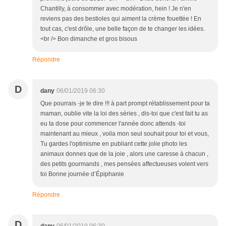
Chantilly, à consommer avec modération, hein ! Je n'en
reviens pas des bestioles qui aiment la crème fouettée ! En
tout cas, c'est drôle, une belle façon de te changer les idées.
<br /> Bon dimanche et gros bisous
Répondre
D
dany
06/01/2019 06:30
Que pourrais -je te dire !!! à part prompt rétablissement pour ta
maman, oublie vite la loi des séries , dis-toi que c'est fait tu as
eu ta dose pour commencer l'année donc attends -toi
maintenant au mieux , voila mon seul souhait pour toi et vous,
Tu gardes l'optimisme en publiant cette jolie photo les
animaux donnes que de la joie , alors une caresse à chacun ,
des petits gourmands , mes pensées affectueuses volent vers
toi Bonne journée d’Épiphanie
Répondre
D