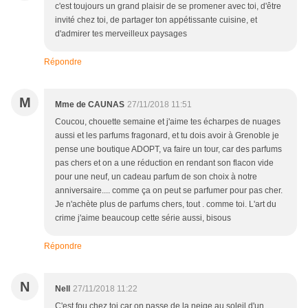
c'est toujours un grand plaisir de se promener avec toi, d'être
invité chez toi, de partager ton appétissante cuisine, et
d'admirer tes merveilleux paysages
Répondre
M
Mme de CAUNAS
27/11/2018 11:51
Coucou, chouette semaine et j'aime tes écharpes de nuages
aussi et les parfums fragonard, et tu dois avoir à Grenoble je
pense une boutique ADOPT, va faire un tour, car des parfums
pas chers et on a une réduction en rendant son flacon vide
pour une neuf, un cadeau parfum de son choix à notre
anniversaire.... comme ça on peut se parfumer pour pas cher.
Je n'achète plus de parfums chers, tout . comme toi. L'art du
crime j'aime beaucoup cette série aussi, bisous
Répondre
N
Nell
27/11/2018 11:22
C'est fou chez toi car on passe de la neige au soleil d'un