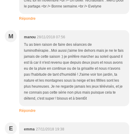
chez toi fin novembre.<br /> Un billet "réchauffant". Merci pour
le partage.<br /> Bonne semaine.<br /> Evelyne
Répondre
M
manou
28/11/2018 07:56
Tu as bien raison de faire des séances de
luminothérapie...Moi aussi j'aime lire dehors mais je ne le fais
jamais de cette saison :) je préfère marcher au soleil quand il
est là car il n'est revenu que depuis deux jours et nous avons
eu de la pluie en continue ou de la grisaille et nous n'avons
pas l'habitude de tant d'humidité ! J'aime voir ton jardin, ta
nature et les montagnes sous la neige et tes fifilles sont les
plus heureuses. Je ne regarde jamais les jeux télévisés, et je
ne connais pas cette série non plus mais puisque cela te
détend, c'est super ! bisous et à bientôt
Répondre
E
emma
27/11/2018 19:38