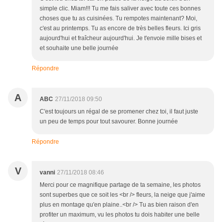
simple clic. Miam!!! Tu me fais saliver avec toute ces bonnes
choses que tu as cuisinées. Tu rempotes maintenant? Moi,
c'est au printemps. Tu as encore de très belles fleurs. Ici gris
aujourd'hui et fraîcheur aujourd'hui. Je t'envoie mille bises et
et souhaite une belle journée
Répondre
A
ABC
27/11/2018 09:50
C'est toujours un régal de se promener chez toi, il faut juste
un peu de temps pour tout savourer. Bonne journée
Répondre
V
vanni
27/11/2018 08:46
Merci pour ce magnifique partage de ta semaine, les photos
sont superbes que ce soit les <br /> fleurs, la neige que j'aime
plus en montage qu'en plaine..<br /> Tu as bien raison d'en
profiter un maximum, vu les photos tu dois habiter une belle