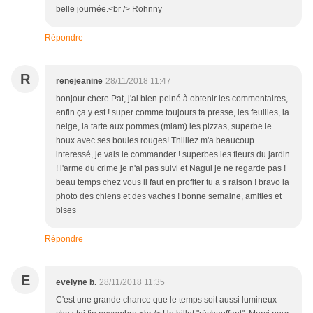
belle journée.<br /> Rohnny
Répondre
R
renejeanine
28/11/2018 11:47
bonjour chere Pat, j'ai bien peiné à obtenir les commentaires,
enfin ça y est ! super comme toujours ta presse, les feuilles, la
neige, la tarte aux pommes (miam) les pizzas, superbe le
houx avec ses boules rouges! Thilliez m'a beaucoup
interessé, je vais le commander ! superbes les fleurs du jardin
! l'arme du crime je n'ai pas suivi et Nagui je ne regarde pas !
beau temps chez vous il faut en profiter tu a s raison ! bravo la
photo des chiens et des vaches ! bonne semaine, amities et
bises
Répondre
E
evelyne b.
28/11/2018 11:35
C'est une grande chance que le temps soit aussi lumineux