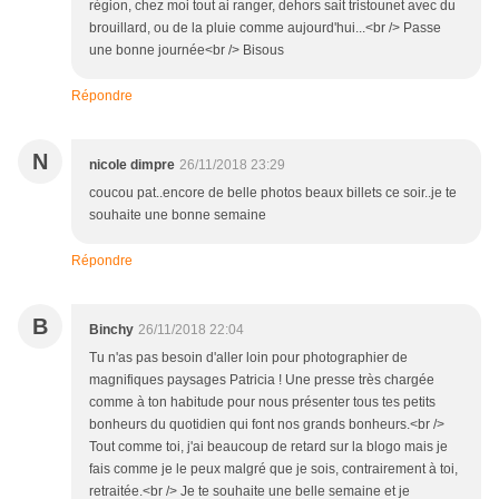
région, chez moi tout ai ranger, dehors sait tristounet avec du
brouillard, ou de la pluie comme aujourd'hui...<br /> Passe
une bonne journée<br /> Bisous
Répondre
N
nicole dimpre
26/11/2018 23:29
coucou pat..encore de belle photos beaux billets ce soir..je te
souhaite une bonne semaine
Répondre
B
Binchy
26/11/2018 22:04
Tu n'as pas besoin d'aller loin pour photographier de
magnifiques paysages Patricia ! Une presse très chargée
comme à ton habitude pour nous présenter tous tes petits
bonheurs du quotidien qui font nos grands bonheurs.<br />
Tout comme toi, j'ai beaucoup de retard sur la blogo mais je
fais comme je le peux malgré que je sois, contrairement à toi,
retraitée.<br /> Je te souhaite une belle semaine et je