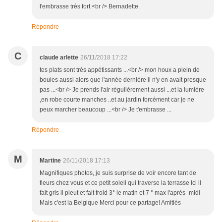
t'embrasse très fort.<br /> Bernadette.
Répondre
C
claude arlette
26/11/2018 17:22
tes plats sont très appétissants ...<br /> mon houx a plein de
boules aussi alors que l'année dernière il n'y en avait presque
pas ...<br /> Je prends l'air régulièrement aussi ...et la lumière
,en robe courte manches ..et au jardin forcément car je ne
peux marcher beaucoup ...<br /> Je t'embrasse ...
Répondre
M
Martine
26/11/2018 17:13
Magnifiques photos, je suis surprise de voir encore tant de
fleurs chez vous et ce petit soleil qui traverse la terrasse Ici il
fait gris il pleut et fait froid 3° le matin et 7 ° max l'après -midi
Mais c'est la Belgique Merci pour ce partage! Amitiés