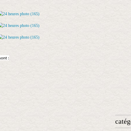
sont :
catég