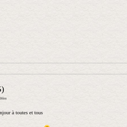
5)
ables
jour à toutes et tous