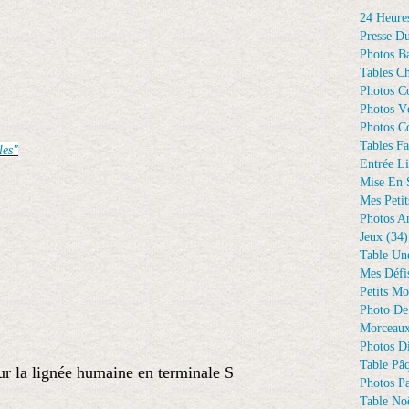
24 Heure
Presse D
Photos Ba
Tables Ch
Photos C
Photos Vé
Photos C
Tables Fa
les"
Entrée Li
Mise En 
Mes Petit
Photos A
Jeux
(34)
Table Un
Mes Défi
Petits Mo
Photo De
Morceaux
Photos D
Table Pâ
sur la lignée humaine en terminale S
Photos Pa
Table Noë