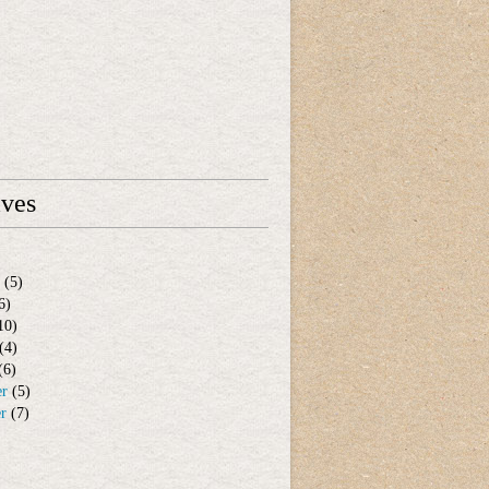
ives
(5)
6)
10)
(4)
(6)
er
(5)
er
(7)