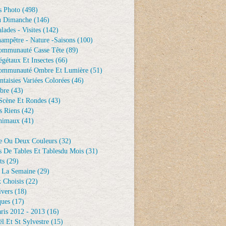
s Photo
(498)
u Dimanche
(146)
lades - Visites
(142)
ampêtre - Nature -saisons
(100)
ommunauté Casse Tête
(89)
gétaux Et Insectes
(66)
ommunauté Ombre Et Lumière
(51)
ntaisies Variées Colorées
(46)
bre
(43)
Scène Et Rondes
(43)
s Riens
(42)
nimaux
(41)
e Ou Deux Couleurs
(32)
s De Tables Et Tablesdu Mois
(31)
ts
(29)
 La Semaine
(29)
 Choisis
(22)
ivers
(18)
ques
(17)
ris 2012 - 2013
(16)
l Et St Sylvestre
(15)