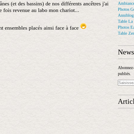
ânes (et des bassins) de nos différents ancêtres j'ai
Ambiance
 fois revenue au labo mon chariot...
Photos G
Anniblog
Table La
ent ensembles placés ainsi face à face
Photos E
Table Ze
Newsl
Abonnez-v
publiés.
Artic