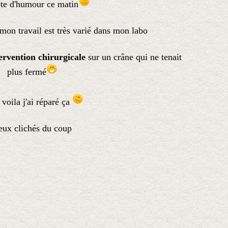
te d'humour ce matin
 mon travail est très varié dans mon labo
ervention chirurgicale
sur un crâne qui ne tenait
plus fermé
 voila j'ai réparé ça
eux clichés du coup