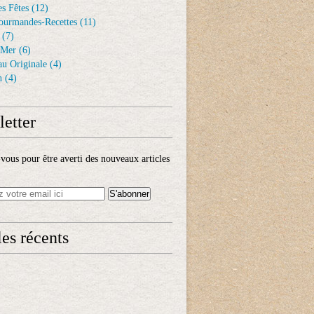
s Fêtes
(12)
ourmandes-Recettes
(11)
(7)
 Mer
(6)
au Originale
(4)
n
(4)
etter
ous pour être averti des nouveaux articles
les récents