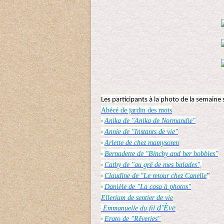
Les participants à la photo de la semaine 
Abécé de jardin des mots
Anika de "Anika de Normandie"
·
Annie de "Instants de vie"
·
Arlette de chez mamysoren
·
Bernadette de "Binchy and her hobbies"
·
Cathy de "au gré de mes balades",
·
Claudine de "Le retour chez Canelle
"
·
Danièle de "La casa à photos"
·
Ellerium de sentier de vie
d’Ève
Emmanuelle du fil
Erato de "Rêveries"
·