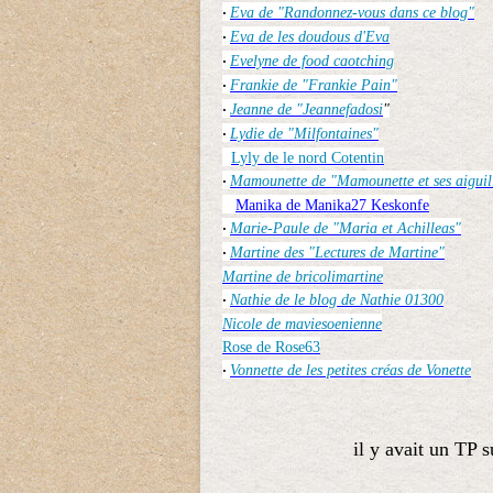
Eva de "Randonnez-vous dans ce blog"
·
Eva de les doudous d'Eva
·
Evelyne de food caotching
·
Frankie de "Frankie Pain"
·
Jeanne de "Jeannefadosi
"
·
Lydie de "Milfontaines"
·
Lyly de le nord Cotentin
Mamounette de "Mamounette et ses aiguil
·
Manika de Manika27 Keskonfe
Marie-Paule de "Maria et Achilleas"
·
Martine des "Lectures de Martine"
·
Martine de bricolimartine
Nathie de le blog de Nathie 01300
·
Nicole de maviesoenienne
Rose de Rose63
Vonnette de les petites créas de Vonette
·
il y avait un TP 