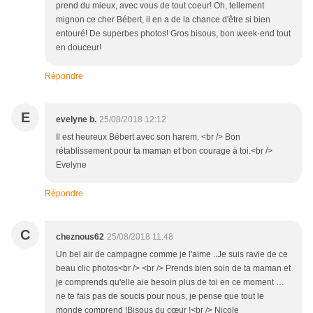
prend du mieux, avec vous de tout coeur! Oh, tellement
mignon ce cher Bébert, il en a de la chance d'être si bien
entouré! De superbes photos! Gros bisous, bon week-end tout
en douceur!
Répondre
E
evelyne b.
25/08/2018 12:12
Il est heureux Bébert avec son harem. <br /> Bon
rétablissement pour ta maman et bon courage à toi.<br />
Evelyne
Répondre
C
cheznous62
25/08/2018 11:48
Un bel air de campagne comme je l'aime ..Je suis ravie de ce
beau clic photos<br /> <br /> Prends bien soin de ta maman et
je comprends qu'elle aie besoin plus de toi en ce moment …
ne te fais pas de soucis pour nous, je pense que tout le
monde comprend !Bisous du cœur !<br /> Nicole