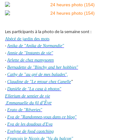
Les participants à la photo de la semaine sont :
Abécé de jardin des mots
Anika de "Anika de Normandie"
·
Annie de "Instants de vie"
·
Arlette de chez mamysoren
·
Bernadette de "Binchy and her hobbies"
·
Cathy de "au gré de mes balades",
·
Claudine de "Le retour chez Canelle
"
·
Danièle de "La casa à photos"
·
Ellerium de sentier de vie
d’Ève
Emmanuelle du fil
Erato de "Rêveries"
·
Eva de "Randonnez-vous dans ce blog"
·
Eva de les doudous d'Eva
·
Evelyne de food caotching
·
François le Niçois de "Vu du balcon"
·