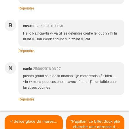
Répondre
B
biker06
25/08/2018 06:40
Hello Patricia<br /> Va t'il les défendre contre le loup ?? hi hi
hi<br /> Bon Week end<br /> bizz<br /> Pat
Répondre
N
nanie
25/08/2018 06:27
prends grand soin de ta maman !! je comprends très bien ....
<br /> merci pour ces photos avec bébert !! j'ai un faible pour
lui et ses copines
Répondre
< délice glacé de mûres...
"Papillon, ce billet doux plié
cherche une adresse de