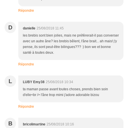
Répondre
D
danielle
25/08/2018 11:45
les brebis sont bien jolies, mais ne préfèrerait-il pas converser
avec un autre âne? les brebis bêlent, l'âne brait... ah mais! j'y
pense, ils sont peut-être bilingues??? :) bon we et bonne
santé à toutes deux.
Répondre
L
LUBY Emy38
25/08/2018 10:34
ta maman passe avant toutes choses, prends bien soin
d'elle<br /> l'âne trop mimi j'adore adorable bizou
Répondre
B
bricolimartine
25/08/2018 10:16