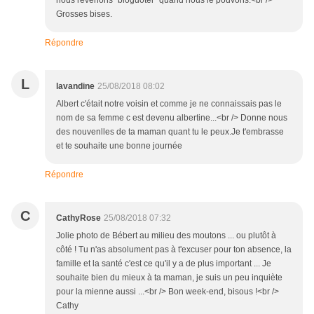
nous revenons "bloguoter" quand nous le pouvons.<br />
Grosses bises.
Répondre
L
lavandine
25/08/2018 08:02
Albert c'était notre voisin et comme je ne connaissais pas le
nom de sa femme c est devenu albertine...<br /> Donne nous
des nouvenlles de ta maman quant tu le peux.Je t'embrasse
et te souhaite une bonne journée
Répondre
C
CathyRose
25/08/2018 07:32
Jolie photo de Bébert au milieu des moutons ... ou plutôt à
côté ! Tu n'as absolument pas à t'excuser pour ton absence, la
famille et la santé c'est ce qu'il y a de plus important ... Je
souhaite bien du mieux à ta maman, je suis un peu inquiète
pour la mienne aussi ...<br /> Bon week-end, bisous !<br />
Cathy