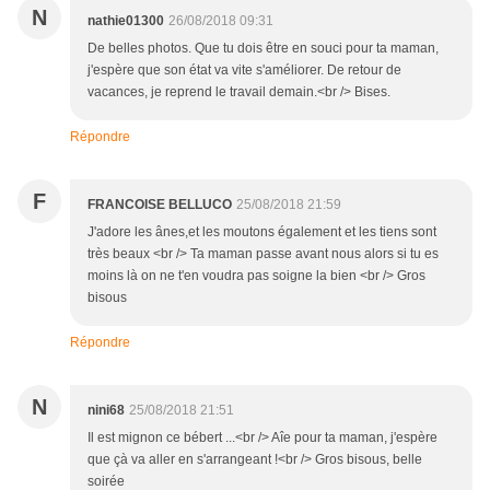
N
nathie01300
26/08/2018 09:31
De belles photos. Que tu dois être en souci pour ta maman,
j'espère que son état va vite s'améliorer. De retour de
vacances, je reprend le travail demain.<br /> Bises.
Répondre
F
FRANCOISE BELLUCO
25/08/2018 21:59
J'adore les ânes,et les moutons également et les tiens sont
très beaux <br /> Ta maman passe avant nous alors si tu es
moins là on ne t'en voudra pas soigne la bien <br /> Gros
bisous
Répondre
N
nini68
25/08/2018 21:51
Il est mignon ce bébert ...<br /> Aîe pour ta maman, j'espère
que çà va aller en s'arrangeant !<br /> Gros bisous, belle
soirée