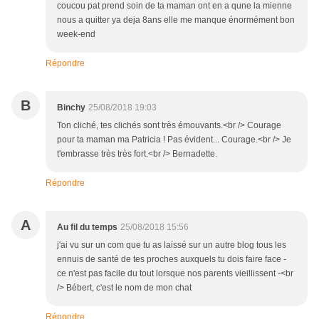
coucou pat prend soin de ta maman ont en a qune la mienne
nous a quitter ya deja 8ans elle me manque énormément bon
week-end
Répondre
B
Binchy
25/08/2018 19:03
Ton cliché, tes clichés sont très émouvants.<br /> Courage
pour ta maman ma Patricia ! Pas évident... Courage.<br /> Je
t'embrasse très très fort.<br /> Bernadette.
Répondre
A
Au fil du temps
25/08/2018 15:56
j'ai vu sur un com que tu as laissé sur un autre blog tous les
ennuis de santé de tes proches auxquels tu dois faire face -
ce n'est pas facile du tout lorsque nos parents vieillissent -<br
/> Bébert, c'est le nom de mon chat
Répondre