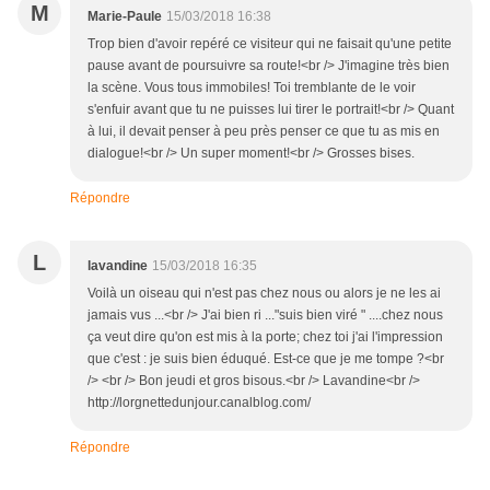
M
Marie-Paule
15/03/2018 16:38
Trop bien d'avoir repéré ce visiteur qui ne faisait qu'une petite
pause avant de poursuivre sa route!<br /> J'imagine très bien
la scène. Vous tous immobiles! Toi tremblante de le voir
s'enfuir avant que tu ne puisses lui tirer le portrait!<br /> Quant
à lui, il devait penser à peu près penser ce que tu as mis en
dialogue!<br /> Un super moment!<br /> Grosses bises.
Répondre
L
lavandine
15/03/2018 16:35
Voilà un oiseau qui n'est pas chez nous ou alors je ne les ai
jamais vus ...<br /> J'ai bien ri ..."suis bien viré " ....chez nous
ça veut dire qu'on est mis à la porte; chez toi j'ai l'impression
que c'est : je suis bien éduqué. Est-ce que je me tompe ?<br
/> <br /> Bon jeudi et gros bisous.<br /> Lavandine<br />
http://lorgnettedunjour.canalblog.com/
Répondre