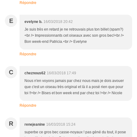
Répondre
E
evelyne b.
16/03/2018 20:42
Je suis très en retard je ne retrouvais plus ton billet (spam?)
<br /> Impressionnants cet oiseaux avec son gros bec!<br />
Bon week-end Patricia.<br /> Evelyne
Répondre
C
cheznous62
16/03/2018 17:49
Nous n'en voyons jamais par chez nous mais je dois avouer
que c'est un oiseau très original et là il a posé rien que pour
toi !!<br /> Bises et bon week end par chez toi !<br /> Nicole
Répondre
R
renejeanine
16/03/2018 15:24
superbe ce gros bec casse-noyaux ! pas gèné du tout, il pose