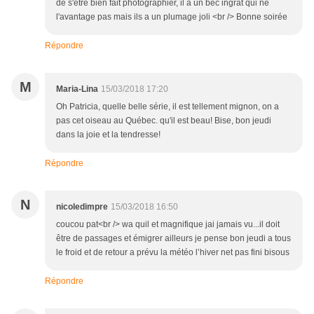
de s'être bien fait photographier, il a un bec ingrat qui ne
l'avantage pas mais ils a un plumage joli <br /> Bonne soirée
Répondre
M
Maria-Lina
15/03/2018 17:20
Oh Patricia, quelle belle série, il est tellement mignon, on a
pas cet oiseau au Québec. qu'il est beau! Bise, bon jeudi
dans la joie et la tendresse!
Répondre
N
nicoledimpre
15/03/2018 16:50
coucou pat<br /> wa quil et magnifique jai jamais vu...il doit
être de passages et émigrer ailleurs je pense bon jeudi a tous
le froid et de retour a prévu la météo l’hiver net pas fini bisous
Répondre