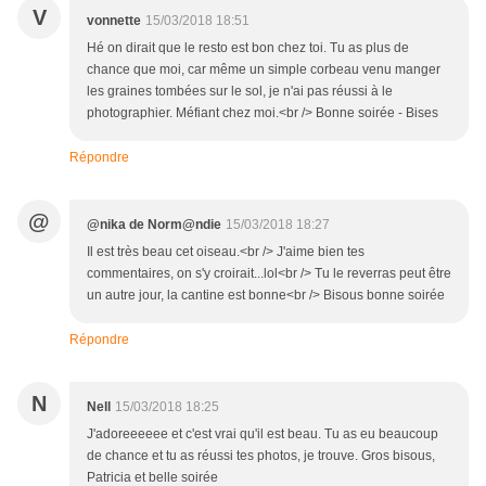
V
vonnette
15/03/2018 18:51
Hé on dirait que le resto est bon chez toi. Tu as plus de
chance que moi, car même un simple corbeau venu manger
les graines tombées sur le sol, je n'ai pas réussi à le
photographier. Méfiant chez moi.<br /> Bonne soirée - Bises
Répondre
@
@nika de Norm@ndie
15/03/2018 18:27
Il est très beau cet oiseau.<br /> J'aime bien tes
commentaires, on s'y croirait...lol<br /> Tu le reverras peut être
un autre jour, la cantine est bonne<br /> Bisous bonne soirée
Répondre
N
Nell
15/03/2018 18:25
J'adoreeeeee et c'est vrai qu'il est beau. Tu as eu beaucoup
de chance et tu as réussi tes photos, je trouve. Gros bisous,
Patricia et belle soirée