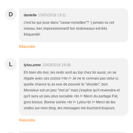
D
danielle
15/03/2018 19:11
c'est lui qui joue dans "casse-noisettes"? :) jamais vu cet
oiseau; bec impressionnant! ton restoiseaux est très
fréquenté!
Répondre
L
lylou.anne
15/03/2018 19:08
Eh bien dis moi, les resto sont au top chez toi aussi, on se
régale avec ces zozios !<br /> Je ne le connais pas celui-ci,
quelle chance tu as eue de pouvoir le "shooter", bon
Monsieur est un peu "moi je" mais j'espère qu'il reviendra et
qu'il sera un peu plus sociable.<br /> Merci du partage Pat,
gros bisous. Bonne soirée.<br /> Lylou<br /> Merci de tes
visites sur mon blog, tes messages me touchent toujours.
Répondre