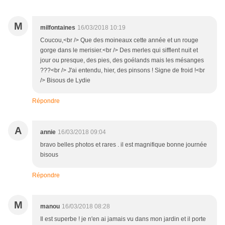
M
milfontaines
16/03/2018 10:19
Coucou,<br /> Que des moineaux cette année et un rouge
gorge dans le merisier.<br /> Des merles qui sifflent nuit et
jour ou presque, des pies, des goélands mais les mésanges
???<br /> J'ai entendu, hier, des pinsons ! Signe de froid !<br
/> Bisous de Lydie
Répondre
A
annie
16/03/2018 09:04
bravo belles photos et rares . il est magnifique bonne journée
bisous
Répondre
M
manou
16/03/2018 08:28
Il est superbe ! je n'en ai jamais vu dans mon jardin et il porte