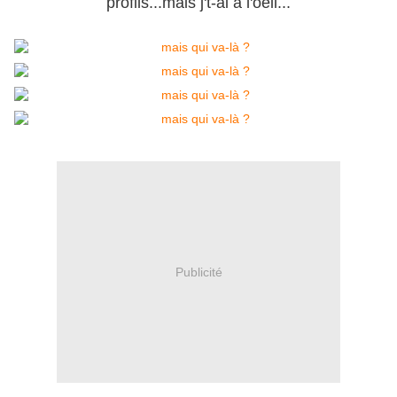
profils...mais j't-ai à l'oeil...
Publicité