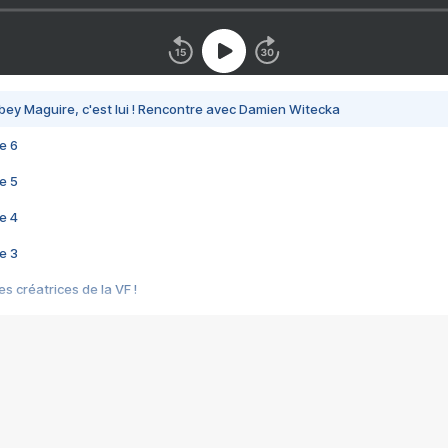
bey Maguire, c'est lui ! Rencontre avec Damien Witecka
e 6
e 5
e 4
e 3
s créatrices de la VF !
e 2
e 1
e Mektoub My Love arrive enfin ! Rencontre avec Shaïn Boumedine et Sal
i : après Toni en famille