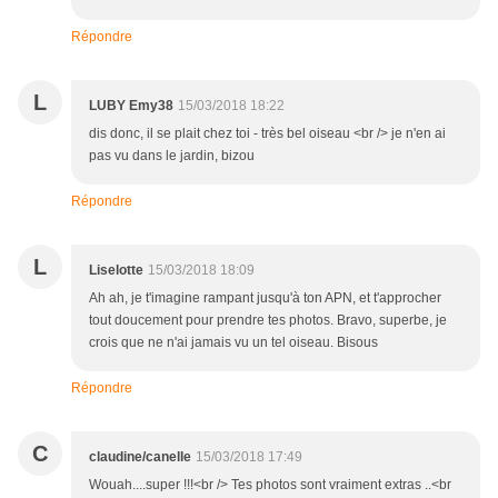
Répondre
L
LUBY Emy38
15/03/2018 18:22
dis donc, il se plait chez toi - très bel oiseau <br /> je n'en ai
pas vu dans le jardin, bizou
Répondre
L
Liselotte
15/03/2018 18:09
Ah ah, je t'imagine rampant jusqu'à ton APN, et t'approcher
tout doucement pour prendre tes photos. Bravo, superbe, je
crois que ne n'ai jamais vu un tel oiseau. Bisous
Répondre
C
claudine/canelle
15/03/2018 17:49
Wouah....super !!!<br /> Tes photos sont vraiment extras ..<br