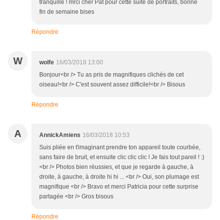
tranquille ! mrci cher Pat pour cette suite de portraits, bonne
fin de semaine bises
Répondre
W
wolfe
16/03/2018 13:00
Bonjour<br /> Tu as pris de magnifiques clichés de cet
oiseau!<br /> C'est souvent assez difficile!<br /> Bisous
Répondre
A
AnnickAmiens
16/03/2018 10:53
Suis pliée en t'imaginant prendre ton appareil toute courbée,
sans faire de bruit, et ensuite clic clic clic ! Je fais tout pareil ! :)
<br /> Photos bien réussies, et que je regarde à gauche, à
droite, à gauche, à droite hi hi ... <br /> Oui, son plumage est
magnifique <br /> Bravo et merci Patricia pour cette surprise
partagée <br /> Gros bisous
Répondre