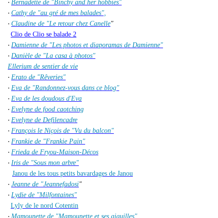
Bernadette de "Binchy and her hobbies"
·
Cathy de "au gré de mes balades",
·
Claudine de "Le retour chez Canelle
"
·
Clio de Clio se balade 2
Damienne de "Les photos et diaporamas de Damienne"
·
Danièle de "La casa à photos"
·
Ellerium de sentier de vie
Erato de "Rêveries"
·
Eva de "Randonnez-vous dans ce blog"
·
Eva de les doudous d'Eva
·
Evelyne de food caotching
·
Evelyne de Defilencadre
·
François le Niçois de "Vu du balcon"
·
Frankie de "Frankie Pain"
·
Frieda de Fryou-Maison-Décos
·
Iris de "Sous mon arbre"
·
Janou de les tous petits bavardages de Janou
Jeanne de "Jeannefadosi
"
·
Lydie de "Milfontaines"
·
Lyly de le nord Cotentin
Mamounette de "Mamounette et ses aiguilles"
·