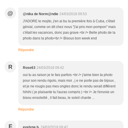
@
@nika de Norm@ndie
24/03/2018 09:53
J'ADORE le mojito, j'en ai bu la première fois à Cuba, c'était
génial, comme on dit chez nous "j'ai pris mon pompon" mais
c'était les vacances, donc pas grave.<br /> Belle photo de la
photo dans la photo<br /> Bisous bon week end
Répondre
R
Rose63
24/03/2018 09:42
oui tu as raison je le fais parfois <br /> j'aime bien ta photo
pour son rendu rigolo, mais moi , j e ne porte pas de bijoux ,
et je ne rougis pas mes ongles donc le rendu serait différent
hihihi ( je plaisante tu l'auras compris ) <br /> Je t'envoie un
bisou ensoleillé , il fait beau, le soleil chante ...
Répondre
E
evelyne b.
24/03/2018 09:42