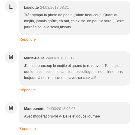
L
Liselotte
24/03/2018 08:31
Très sympa ta photo de photo, j'aime beaucoup. Quant au
mojito, jamais goûté, eh oui, ça existe, on peut le faire :) Belle
journée sous le soleil,bisous
Répondre
M
Marie-Paule
24/03/2018 08:17
J'aime beaucoup le mojito et quand je retrouve à Toulouse
quelques unes de mes anciennes collègues, nous trinquons
toujours à nos retrouvailles avec ce cocktail!
Répondre
M
Mamounette
24/03/2018 08:08
Avec modération!<br /> Belle et douce journée
Répondre