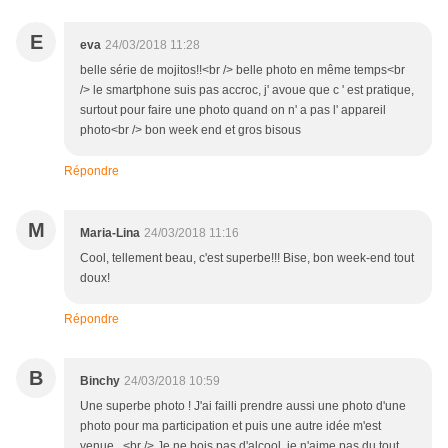
E
eva
24/03/2018 11:28
belle série de mojitos!!<br /> belle photo en même temps<br
/> le smartphone suis pas accroc, j' avoue que c ' est pratique,
surtout pour faire une photo quand on n' a pas l' appareil
photo<br /> bon week end et gros bisous
Répondre
M
Maria-Lina
24/03/2018 11:16
Cool, tellement beau, c'est superbe!!! Bise, bon week-end tout
doux!
Répondre
B
Binchy
24/03/2018 10:59
Une superbe photo ! J'ai failli prendre aussi une photo d'une
photo pour ma participation et puis une autre idée m'est
venue...<br /> Je ne bois pas d'alcool, je n'aime pas du tout