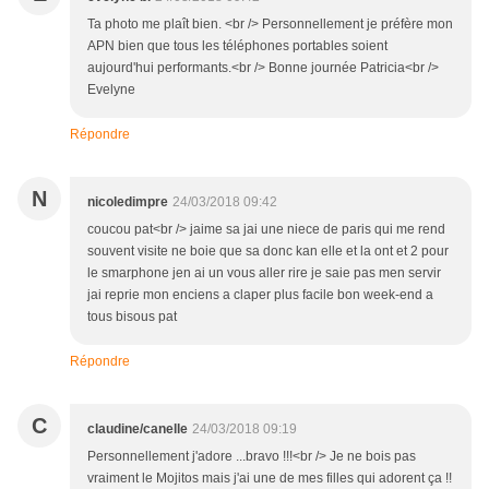
Ta photo me plaît bien. <br /> Personnellement je préfère mon
APN bien que tous les téléphones portables soient
aujourd'hui performants.<br /> Bonne journée Patricia<br />
Evelyne
Répondre
N
nicoledimpre
24/03/2018 09:42
coucou pat<br /> jaime sa jai une niece de paris qui me rend
souvent visite ne boie que sa donc kan elle et la ont et 2 pour
le smarphone jen ai un vous aller rire je saie pas men servir
jai reprie mon enciens a claper plus facile bon week-end a
tous bisous pat
Répondre
C
claudine/canelle
24/03/2018 09:19
Personnellement j'adore ...bravo !!!<br /> Je ne bois pas
vraiment le Mojitos mais j'ai une de mes filles qui adorent ça !!