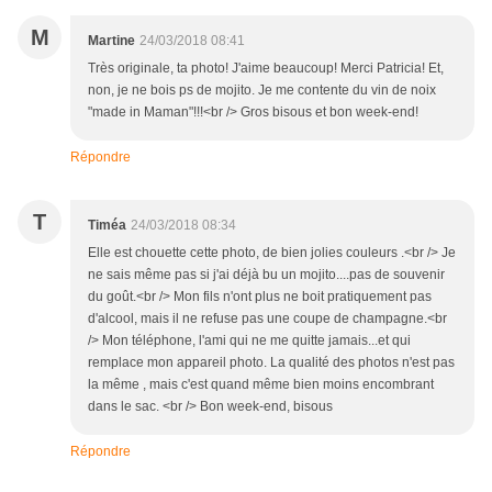
M
Martine
24/03/2018 08:41
Très originale, ta photo! J'aime beaucoup! Merci Patricia! Et,
non, je ne bois ps de mojito. Je me contente du vin de noix
"made in Maman"!!!<br /> Gros bisous et bon week-end!
Répondre
T
Timéa
24/03/2018 08:34
Elle est chouette cette photo, de bien jolies couleurs .<br /> Je
ne sais même pas si j'ai déjà bu un mojito....pas de souvenir
du goût.<br /> Mon fils n'ont plus ne boit pratiquement pas
d'alcool, mais il ne refuse pas une coupe de champagne.<br
/> Mon téléphone, l'ami qui ne me quitte jamais...et qui
remplace mon appareil photo. La qualité des photos n'est pas
la même , mais c'est quand même bien moins encombrant
dans le sac. <br /> Bon week-end, bisous
Répondre