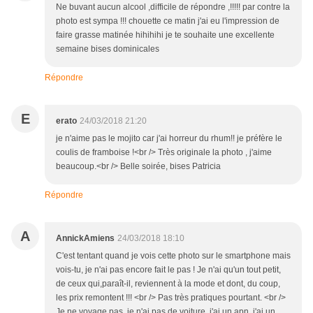
Ne buvant aucun alcool ,difficile de répondre ,!!!!! par contre la
photo est sympa !!! chouette ce matin j'ai eu l'impression de
faire grasse matinée hihihihi je te souhaite une excellente
semaine bises dominicales
Répondre
E
erato
24/03/2018 21:20
je n'aime pas le mojito car j'ai horreur du rhum!! je préfère le
coulis de framboise !<br /> Très originale la photo , j'aime
beaucoup.<br /> Belle soirée, bises Patricia
Répondre
A
AnnickAmiens
24/03/2018 18:10
C'est tentant quand je vois cette photo sur le smartphone mais
vois-tu, je n'ai pas encore fait le pas ! Je n'ai qu'un tout petit,
de ceux qui,paraît-il, reviennent à la mode et dont, du coup,
les prix remontent !!! <br /> Pas très pratiques pourtant. <br />
Je ne voyage pas, je n'ai pas de voiture, j'ai un apn, j'ai un