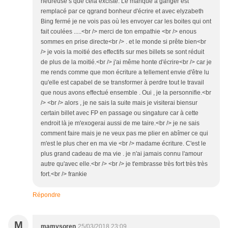
heureuse s que cela exciste. Le manque à ganger est
remplacé par ce qgrand bonheur d'écrire et avec elyzabeth
Bing fermé je ne vois pas où les envoyer car les boites qui ont
fait coulées .....<br /> merci de ton empathie <br /> enous
sommes en prise directe<br /> . et le monde si prête bien<br
/> je vois la moitié des effectifs sur mes billets se sont réduit
de plus de la moitié.<br /> j'ai même honte d'écrire<br /> car je
me rends comme que mon écriture a tellement envie d'être lu
qu'elle est capabel de se transformer à perdre tout le travail
que nous avons effectué ensemble . Oui , je la personnifie.<br
/> <br /> alors , je ne sais la suite mais je visiterai biensur
certain billet avec FP en passage ou singature car à cette
endroit là je m'exogerai aussi de me taire.<br /> je ne sais
comment faire mais je ne veux pas me plier en abîmer ce qui
m'est le plus cher en ma vie <br /> madame écriture. C'est le
plus grand cadeau de ma vie . je n'ai jamais connu l'amour
autre qu'avec elle.<br /> <br /> je t'embrasse très fort très très
fort.<br /> frankie
Répondre
M
mamysoren
25/03/2018 23:09