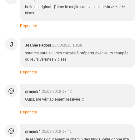
belle et original . j'aime le mojito sans alcool lol<br /> <br />
bises
Répondre
J
Jeanne Fadosi
25/03/2018 18:58
sourires aurais-tu des coktails à préparer avec leurs canapés
ou leurs verrines ? bises
Répondre
@
@nnie54
25/03/2018 17:42
Oups, lire véritablement lessivée. :)
Répondre
@
@nnie54
25/03/2018 17:41
Je reprends doucement le chemin des blogs, cette grippe m'a