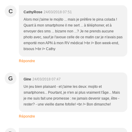
C
CathyRose
24/03/2018 07:51
Alors moi j'aime le mojito ... mais je préfère le pina colada !
Quant à mon smartphone il me sert ... à téléphoner, et à
envoyer des sms ... bizarre non ...? Je ne prends aucune
photo avec, sauf je l'avoue celle de ce matin car je n'avais pas
emporté mon APN à mon RV médical !<br /> Bon week-end,
bisous !<br /> Cathy
Répondre
G
Gine
24/03/2018 07:47
Un jeu bien plaisant - et j'aime les deux: mojito et
smartphones... Pourtant, je n'en ai plus vraiment l'âge... Mais
je me suis fait une promesse : ne jamais devenir sage, être -
rester? - une vieille dame fofolle! <br /> Bon dimanche!
Répondre