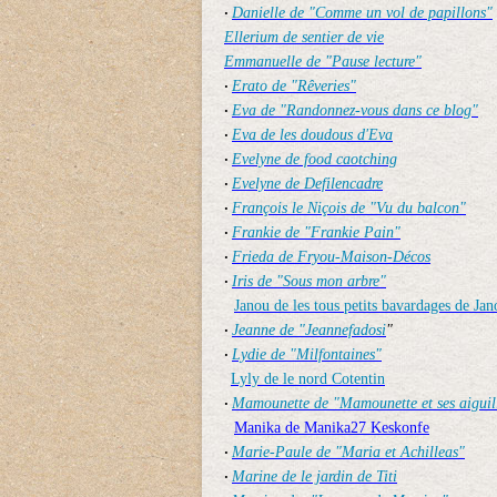
Danielle de "Comme un vol de papillons"
·
Ellerium de sentier de vie
Emmanuelle de "Pause lecture"
Erato de "Rêveries"
·
Eva de "Randonnez-vous dans ce blog"
·
Eva de les doudous d'Eva
·
Evelyne de food caotching
·
Evelyne de Defilencadre
·
François le Niçois de "Vu du balcon"
·
Frankie de "Frankie Pain"
·
Frieda de Fryou-Maison-Décos
·
Iris de "Sous mon arbre"
·
Janou de les tous petits bavardages de Jan
Jeanne de "Jeannefadosi
"
·
Lydie de "Milfontaines"
·
Lyly de le nord Cotentin
Mamounette de "Mamounette et ses aiguil
·
Manika de Manika27 Keskonfe
Marie-Paule de "Maria et Achilleas"
·
Marine de le jardin de Titi
·