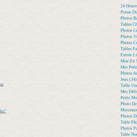
24 Heure
Presse D
Photos Ba
Tables Ch
Photos C
Photos Vé
Photos C
Tables Fa
Entrée Li
Mise En 
Mes Petit
Photos A
Jeux
(34)
ou
Table Un
Mes Défi
Petits Mo
Photo De
Morceaux
les"
Photos D
Table Pâ
Photos Pa
Table Noë