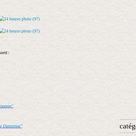
sont :
ineeeee"
catég
de Damienne"