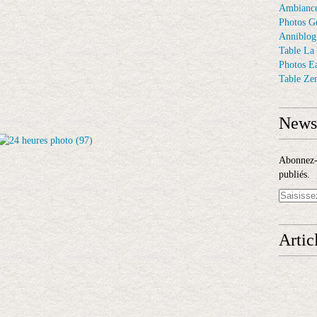
Ambiance
Photos G
Anniblog
Table La
Photos E
Table Ze
Newsl
Abonnez-v
publiés.
Artic