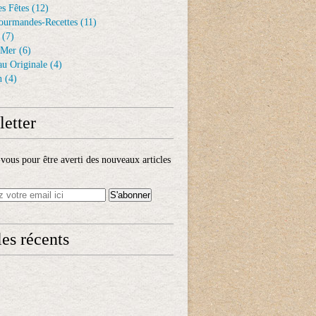
s Fêtes
(12)
ourmandes-Recettes
(11)
(7)
 Mer
(6)
au Originale
(4)
n
(4)
etter
ous pour être averti des nouveaux articles
les récents