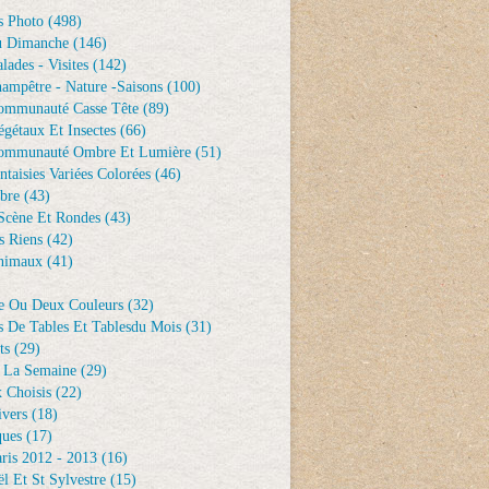
s Photo
(498)
u Dimanche
(146)
lades - Visites
(142)
ampêtre - Nature -saisons
(100)
ommunauté Casse Tête
(89)
gétaux Et Insectes
(66)
ommunauté Ombre Et Lumière
(51)
ntaisies Variées Colorées
(46)
bre
(43)
Scène Et Rondes
(43)
s Riens
(42)
nimaux
(41)
e Ou Deux Couleurs
(32)
s De Tables Et Tablesdu Mois
(31)
ts
(29)
 La Semaine
(29)
 Choisis
(22)
ivers
(18)
ques
(17)
ris 2012 - 2013
(16)
l Et St Sylvestre
(15)