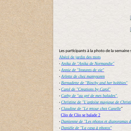
Les participants à la photo de la semaine 
Abécé de jardin des mots
Anika de "Anika de Normandie"
·
Annie de "Instants de vie"
·
Arlette de chez mamysoren
·
Bernadette de "Binchy and her hobbies"
·
Carol de "Creations by Carol"
·
Cathy de "au gré de mes balades",
·
Christine de "L'ardoise magique de Christ
·
Claudine de "Le retour chez Canelle
"
·
Clio de Clio se balade 2
Damienne de "Les photos et diaporamas 
·
Danièle de "La casa à photos"
·