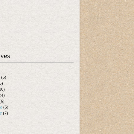
ives
(5)
6)
10)
(4)
(6)
er
(5)
er
(7)