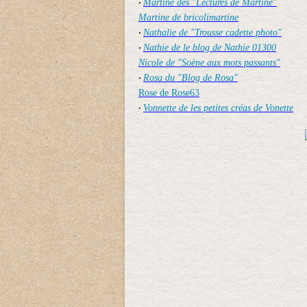
Martine des "Lectures de Martine"
·
Martine de bricolimartine
Nathalie de "Trousse cadette photo"
·
Nathie de le blog de Nathie 01300
·
Nicole de "Soène aux mots passants"
Rosa du "Blog de Rosa"
·
Rose de Rose63
Vonnette de les petites créas de Vonette
·