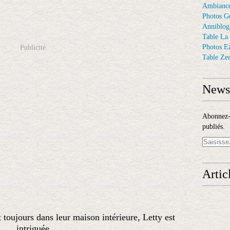
Ambiance
Photos G
Anniblog
Table La
Photos E
Publicité
Table Ze
Newsl
Abonnez-v
publiés.
Artic
 toujours dans leur maison intérieure, Letty est
intriguée