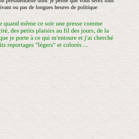
ction présidentielle donc je pense que vous serez tous
uivant ou pas de longues heures de politique
se quand même ce soir une presse comme
té, des petits plaisirs au fil des jours, de la
que je porte à ce qui m'entoure et j'ai cherché
ts reportages "légers" et colorés ...