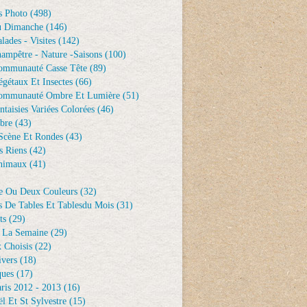
s Photo
(498)
u Dimanche
(146)
lades - Visites
(142)
ampêtre - Nature -saisons
(100)
ommunauté Casse Tête
(89)
gétaux Et Insectes
(66)
ommunauté Ombre Et Lumière
(51)
ntaisies Variées Colorées
(46)
bre
(43)
Scène Et Rondes
(43)
s Riens
(42)
nimaux
(41)
e Ou Deux Couleurs
(32)
s De Tables Et Tablesdu Mois
(31)
ts
(29)
 La Semaine
(29)
 Choisis
(22)
ivers
(18)
ques
(17)
ris 2012 - 2013
(16)
l Et St Sylvestre
(15)