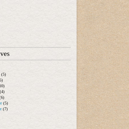
ives
(5)
6)
10)
(4)
(6)
er
(5)
er
(7)