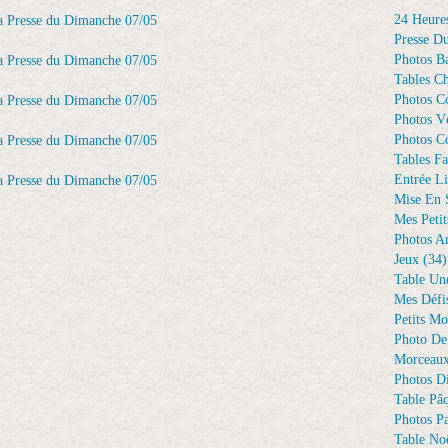
24 Heure
Presse D
Photos Ba
Tables Ch
Photos C
Photos Vé
Photos C
Tables Fa
Entrée Li
Mise En 
Mes Petit
Photos A
Jeux
(34)
Table Un
Mes Défi
Petits Mo
Photo De
Morceaux
Photos D
Table Pâ
Photos Pa
Table Noë