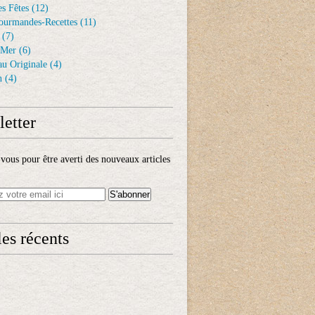
s Fêtes
(12)
ourmandes-Recettes
(11)
(7)
 Mer
(6)
au Originale
(4)
n
(4)
etter
ous pour être averti des nouveaux articles
les récents