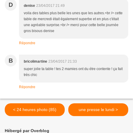
D
denise
23/04/2017 21:49
voila des tables plus belle les unes que les autres.<br /> cette
table de mercredi était également superbe et en plus c'était
une agréable surprise.<br /> merci pour cette belle journée
gros bisous denise
Répondre
B
bricolimartine
23/04/2017 21:33
super jolie ta table ! tes 2 mamies ont du étre contente ! ça fait
très chic
Répondre
< 24 heures photo (85)
une presse le lundi >
Hébergé par Overblog