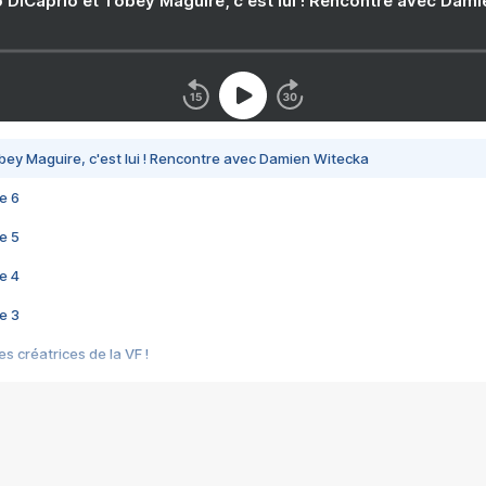
 DiCaprio et Tobey Maguire, c'est lui ! Rencontre avec Dam
bey Maguire, c'est lui ! Rencontre avec Damien Witecka
e 6
e 5
e 4
e 3
s créatrices de la VF !
e 2
e 1
e Mektoub My Love arrive enfin ! Rencontre avec Shaïn Boumedine et Sal