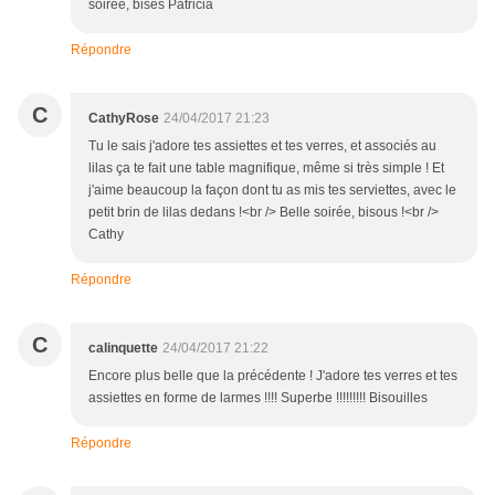
soirée, bises Patricia
Répondre
C
CathyRose
24/04/2017 21:23
Tu le sais j'adore tes assiettes et tes verres, et associés au
lilas ça te fait une table magnifique, même si très simple ! Et
j'aime beaucoup la façon dont tu as mis tes serviettes, avec le
petit brin de lilas dedans !<br /> Belle soirée, bisous !<br />
Cathy
Répondre
C
calinquette
24/04/2017 21:22
Encore plus belle que la précédente ! J'adore tes verres et tes
assiettes en forme de larmes !!!! Superbe !!!!!!!!! Bisouilles
Répondre