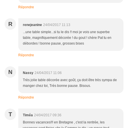
Répondre
R
renejeanine
24/04/2017 11:13
...une table simple...si tu le dis !! moi je vois une superbe
table, magnifiquement décorée ! du gout ! chère Pat tu en
débordes ! bonne pause, grosses bises
Répondre
N
Nassy
24/04/2017 11:06
Très jolie table décorée avec goût, ça doit être très sympa de
manger chez toi, Très bonne pause. Bisous.
Répondre
T
Timéa
24/04/2017 09:36
Bonnes vacances!!! en Bretagne , c'est la rentrée, les