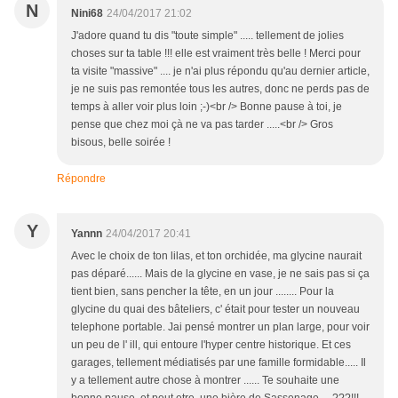
N
Nini68
24/04/2017 21:02
J'adore quand tu dis "toute simple" ..... tellement de jolies
choses sur ta table !!! elle est vraiment très belle ! Merci pour
ta visite "massive" .... je n'ai plus répondu qu'au dernier article,
je ne suis pas remontée tous les autres, donc ne perds pas de
temps à aller voir plus loin ;-)<br /> Bonne pause à toi, je
pense que chez moi çà ne va pas tarder .....<br /> Gros
bisous, belle soirée !
Répondre
Y
Yannn
24/04/2017 20:41
Avec le choix de ton lilas, et ton orchidée, ma glycine naurait
pas déparé...... Mais de la glycine en vase, je ne sais pas si ça
tient bien, sans pencher la tête, en un jour ........ Pour la
glycine du quai des bâteliers, c' était pour tester un nouveau
telephone portable. Jai pensé montrer un plan large, pour voir
un peu de l' ill, qui entoure l'hyper centre historique. Et ces
garages, tellement médiatisés par une famille formidable..... Il
y a tellement autre chose à montrer ...... Te souhaite une