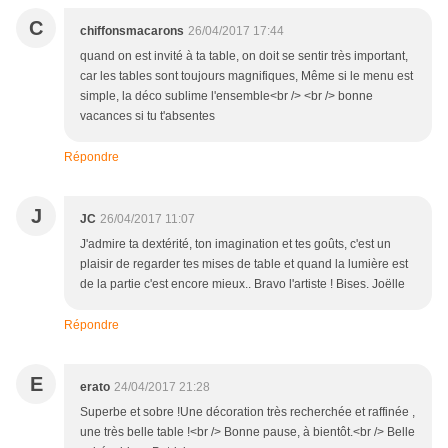
C
chiffonsmacarons
26/04/2017 17:44
quand on est invité à ta table, on doit se sentir très important,
car les tables sont toujours magnifiques, Même si le menu est
simple, la déco sublime l'ensemble<br /> <br /> bonne
vacances si tu t'absentes
Répondre
J
JC
26/04/2017 11:07
J'admire ta dextérité, ton imagination et tes goûts, c'est un
plaisir de regarder tes mises de table et quand la lumière est
de la partie c'est encore mieux.. Bravo l'artiste ! Bises. Joëlle
Répondre
E
erato
24/04/2017 21:28
Superbe et sobre !Une décoration très recherchée et raffinée ,
une très belle table !<br /> Bonne pause, à bientôt.<br /> Belle