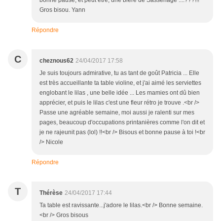
bonne pause, et peut etre, une bière de Sassenage ....???!!!
Gros bisou. Yann
Répondre
C
cheznous62
24/04/2017 17:58
Je suis toujours admirative, tu as tant de goût Patricia ... Elle
est très accueillante ta table violine, et j'ai aimé les serviettes
englobant le lilas , une belle idée ... Les mamies ont dû bien
apprécier, et puis le lilas c'est une fleur rétro je trouve .<br />
Passe une agréable semaine, moi aussi je ralenti sur mes
pages, beaucoup d'occupations printanières comme l'on dit et
je ne rajeunit pas (lol) !!<br /> Bisous et bonne pause à toi !<br
/> Nicole
Répondre
T
Thérèse
24/04/2017 17:44
Ta table est ravissante...j'adore le lilas.<br /> Bonne semaine.
<br /> Gros bisous