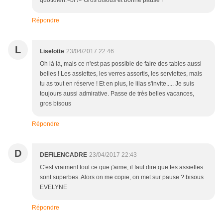
quotidien.<br /> Gros bisous et bonne pause !
Répondre
L
Liselotte
23/04/2017 22:46
Oh là là, mais ce n'est pas possible de faire des tables aussi
belles ! Les assiettes, les verres assortis, les serviettes, mais
tu as tout en réserve ! Et en plus, le lilas s'invite..... Je suis
toujours aussi admirative. Passe de très belles vacances,
gros bisous
Répondre
D
DEFILENCADRE
23/04/2017 22:43
C'est vraiment tout ce que j'aime, il faut dire que tes assiettes
sont superbes. Alors on me copie, on met sur pause ? bisous
EVELYNE
Répondre