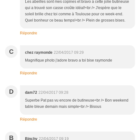
Les abeilles sont mes copines et bravo à cette jolie butineuse
qui a trouvé son casse croûte idéal!<br /> J'espère que le
soleil brille chez toi comme à Toulouse pour ce week-end.
Quel bonheur ce beau temps!<br /> Plein de grosses bises.
Répondre
C
chez raymonde
22/04/2017 09:29
Magnifique photo j'adore bravo a toi bise raymonde
Répondre
D
dam72
22/04/2017 09:28
Superbe Pat pas vu encore de butineuse<br /> Bon weekend
table bleue demain mais simple<br /> Bisous
Répondre
B
Binchy
22/04/2017 09:19