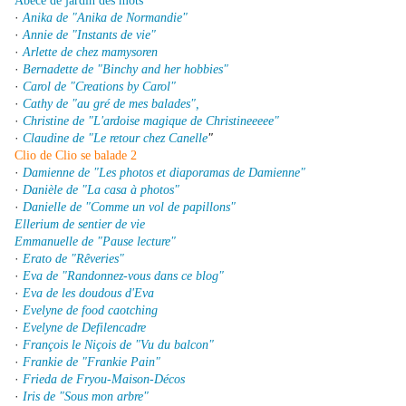
Abécé de jardin des mots
·
Anika de "Anika de Normandie"
·
Annie de "Instants de vie"
·
Arlette de chez mamysoren
·
Bernadette de "Binchy and her hobbies"
·
Carol de "Creations by Carol"
·
Cathy de "au gré de mes balades",
·
Christine de "L'ardoise magique de Christineeeee"
·
Claudine de "Le retour chez Canelle
"
Clio de Clio se balade 2
·
Damienne de "Les photos et diaporamas de Damienne"
·
Danièle de "La casa à photos"
·
Danielle de "Comme un vol de papillons"
Ellerium de sentier de vie
Emmanuelle de "Pause lecture"
·
Erato de "Rêveries"
·
Eva de "Randonnez-vous dans ce blog"
·
Eva de les doudous d'Eva
·
Evelyne de food caotching
·
Evelyne de Defilencadre
·
François le Niçois de "Vu du balcon"
·
Frankie de "Frankie Pain"
·
Frieda de Fryou-Maison-Décos
·
Iris de "Sous mon arbre"