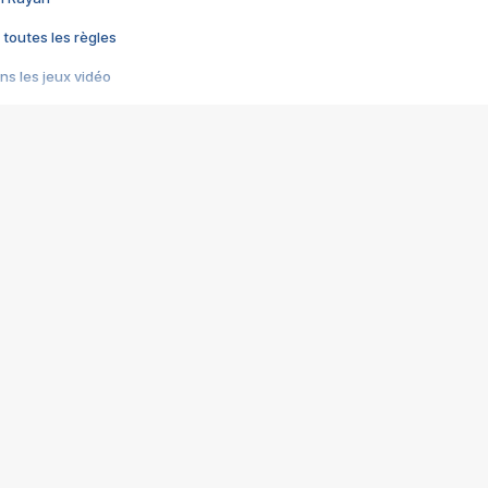
 toutes les règles
s les jeux vidéo
us choquant de Rockstar ? - Le scandale BULLY
e plus moche de Steam
du RÊVE tourne au CAUCHEMAR
pendant 8 heures
it… à tort
umiliés par un jeu vidéo
ire - Final Fantasy 8
ti un empire - Age of Empires
story DOFUS
tard, il crée l'un des pires jeux de tous les temps, MindsEye.