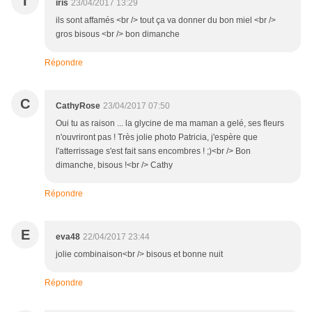
I
iris
23/04/2017 13:29
ils sont affamés <br /> tout ça va donner du bon miel <br />
gros bisous <br /> bon dimanche
Répondre
C
CathyRose
23/04/2017 07:50
Oui tu as raison ... la glycine de ma maman a gelé, ses fleurs
n'ouvriront pas ! Très jolie photo Patricia, j'espère que
l'atterrissage s'est fait sans encombres ! ;)<br /> Bon
dimanche, bisous !<br /> Cathy
Répondre
E
eva48
22/04/2017 23:44
jolie combinaison<br /> bisous et bonne nuit
Répondre