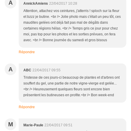
A
AnnickAmiens
22/04/2017 10:28
Attention, attachez vos ceintures, j'atterris ! sploch sur la fleur
et bzzz je butine. <br /> Jolie photo mais c'était un peu tôt, ces
maudites gelées ont déjà fait pas mal de dégâts dans
certaines régions hélas. <br /> Temps gris ce jour pour chez
moi, pas top pour les photos et les sorties prévues, on fera
avec. <br /> Bonne journée du samedi et gros bisous
Répondre
A
ABC
22/04/2017 09:55
Tristesse de ces jours-ci beaucoup de plantes et d'arbres ont
souffert du gel, une partie de notre vigne-vierge est gelée...
<br /> Heureusement quelques fleurs sont encore bien
présentent les butineuses en profite.<br /> Bon week-end
Répondre
M
Marie-Paule
22/04/2017 09:51