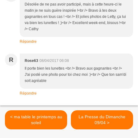
Désolée de ne pas avoir participé, mais à cette heure-ci le
matin je ne suis guère inspirée !<br /> Bravo à tes deux
gagnantes en tous cas ! <br /> Et jolies photos de Letty, ça lui
va bien les lunettes ! ;)<br /> Excellent week-end, bisous !<br
/> Cathy
Répondre
R
Rose63
08/04/2017 06:08
Il porte bien les lunettes <br /> Bravo aux gagnantes <br />
J'ai posté une photo pour toi chez moi :)<br /> Que ton sam'di
soit agréable
Répondre
< ma table le printemps au
La Presse du Dimanche
soleil
09/04 >