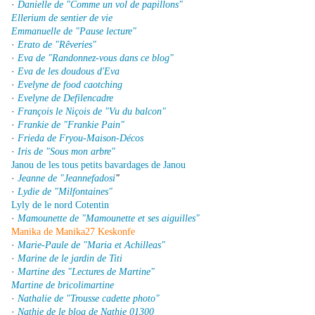
·
Danielle de "Comme un vol de papillons"
Ellerium de sentier de vie
Emmanuelle de "Pause lecture"
·
Erato de "Rêveries"
·
Eva de "Randonnez-vous dans ce blog"
·
Eva de les doudous d'Eva
·
Evelyne de food caotching
·
Evelyne de Defilencadre
·
François le Niçois de "Vu du balcon"
·
Frankie de "Frankie Pain"
·
Frieda de Fryou-Maison-Décos
·
Iris de "Sous mon arbre"
Janou de les tous petits bavardages de Janou
·
Jeanne de "Jeannefadosi
"
·
Lydie de "Milfontaines"
Lyly de le nord Cotentin
·
Mamounette de "Mamounette et ses aiguilles"
Manika de Manika27 Keskonfe
·
Marie-Paule de "Maria et Achilleas"
·
Marine de le jardin de Titi
·
Martine des "Lectures de Martine"
Martine de bricolimartine
·
Nathalie de "Trousse cadette photo"
·
Nathie de le blog de Nathie 01300