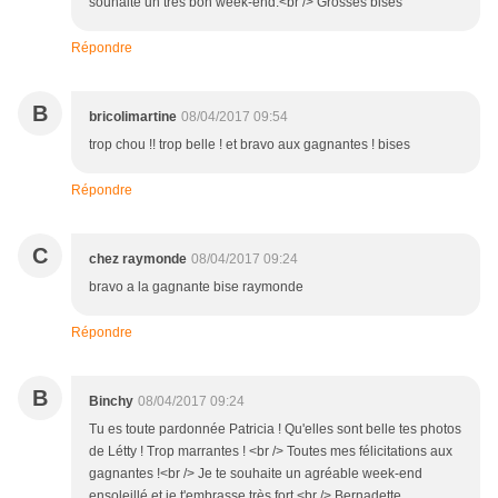
souhaite un très bon week-end.<br /> Grosses bises
Répondre
B
bricolimartine
08/04/2017 09:54
trop chou !! trop belle ! et bravo aux gagnantes ! bises
Répondre
C
chez raymonde
08/04/2017 09:24
bravo a la gagnante bise raymonde
Répondre
B
Binchy
08/04/2017 09:24
Tu es toute pardonnée Patricia ! Qu'elles sont belle tes photos
de Létty ! Trop marrantes ! <br /> Toutes mes félicitations aux
gagnantes !<br /> Je te souhaite un agréable week-end
ensoleillé et je t'embrasse très fort.<br /> Bernadette.