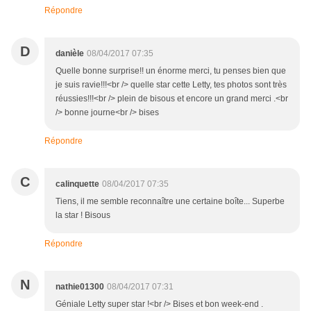
Répondre
D
danièle
08/04/2017 07:35
Quelle bonne surprise!! un énorme merci, tu penses bien que
je suis ravie!!!<br /> quelle star cette Letty, tes photos sont très
réussies!!!<br /> plein de bisous et encore un grand merci .<br
/> bonne journe<br /> bises
Répondre
C
calinquette
08/04/2017 07:35
Tiens, il me semble reconnaître une certaine boîte... Superbe
la star ! Bisous
Répondre
N
nathie01300
08/04/2017 07:31
Géniale Letty super star !<br /> Bises et bon week-end .