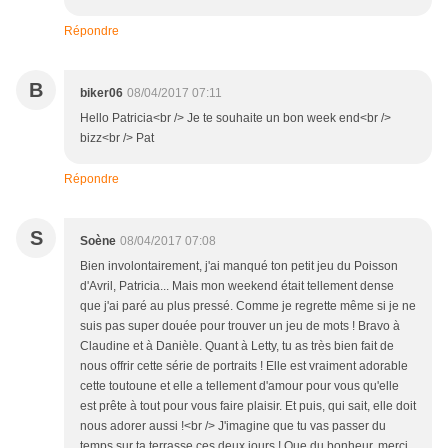
Répondre
B
biker06
08/04/2017 07:11
Hello Patricia<br /> Je te souhaite un bon week end<br />
bizz<br /> Pat
Répondre
S
Soène
08/04/2017 07:08
Bien involontairement, j'ai manqué ton petit jeu du Poisson
d'Avril, Patricia... Mais mon weekend était tellement dense
que j'ai paré au plus pressé. Comme je regrette même si je ne
suis pas super douée pour trouver un jeu de mots ! Bravo à
Claudine et à Danièle. Quant à Letty, tu as très bien fait de
nous offrir cette série de portraits ! Elle est vraiment adorable
cette toutoune et elle a tellement d'amour pour vous qu'elle
est prête à tout pour vous faire plaisir. Et puis, qui sait, elle doit
nous adorer aussi !<br /> J'imagine que tu vas passer du
temps sur ta terrasse ces deux jours ! Que du bonheur, merci