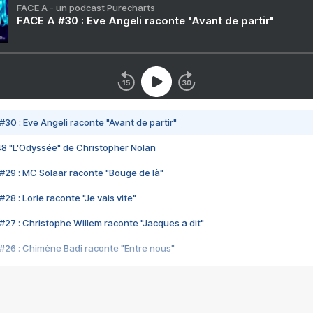
FACE A - un podcast Purecharts
FACE A #30 : Eve Angeli raconte "Avant de partir"
#30 : Eve Angeli raconte "Avant de partir"
48 "L'Odyssée" de Christopher Nolan
#29 : MC Solaar raconte "Bouge de là"
28 : Lorie raconte "Je vais vite"
#27 : Christophe Willem raconte "Jacques a dit"
#26 : Chimène Badi raconte "Entre nous"
#25 : Indochine raconte "3e sexe"
#24 : Zaho raconte "C'est chelou"