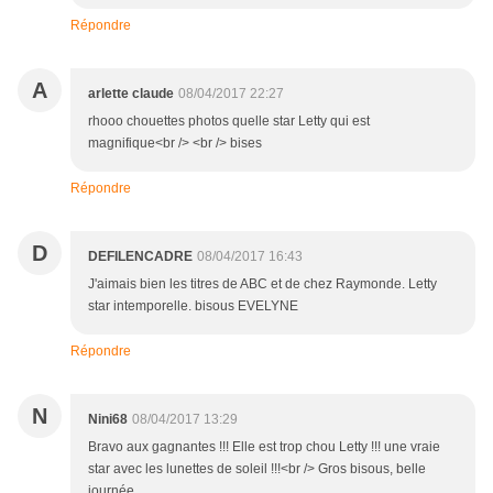
Répondre
A
arlette claude
08/04/2017 22:27
rhooo chouettes photos quelle star Letty qui est
magnifique<br /> <br /> bises
Répondre
D
DEFILENCADRE
08/04/2017 16:43
J'aimais bien les titres de ABC et de chez Raymonde. Letty
star intemporelle. bisous EVELYNE
Répondre
N
Nini68
08/04/2017 13:29
Bravo aux gagnantes !!! Elle est trop chou Letty !!! une vraie
star avec les lunettes de soleil !!!<br /> Gros bisous, belle
journée