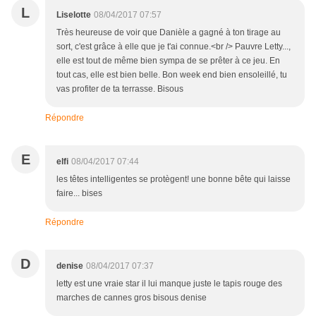
L
Liselotte
08/04/2017 07:57
Très heureuse de voir que Danièle a gagné à ton tirage au
sort, c'est grâce à elle que je t'ai connue.<br /> Pauvre Letty...,
elle est tout de même bien sympa de se prêter à ce jeu. En
tout cas, elle est bien belle. Bon week end bien ensoleillé, tu
vas profiter de ta terrasse. Bisous
Répondre
E
elfi
08/04/2017 07:44
les têtes intelligentes se protègent! une bonne bête qui laisse
faire... bises
Répondre
D
denise
08/04/2017 07:37
letty est une vraie star il lui manque juste le tapis rouge des
marches de cannes gros bisous denise