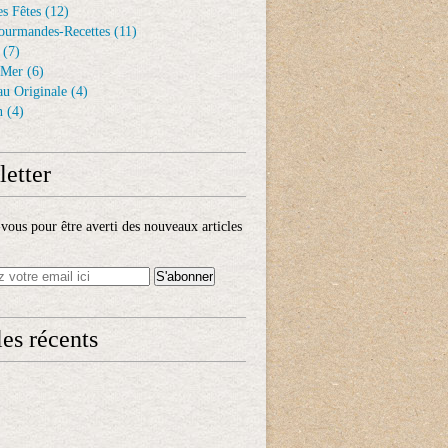
s Fêtes
(12)
ourmandes-Recettes
(11)
(7)
 Mer
(6)
au Originale
(4)
n
(4)
etter
ous pour être averti des nouveaux articles
les récents