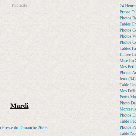
Publicité
24 Heure
Presse D
Photos Ba
Tables Ch
Photos C
Photos Vé
Photos C
Tables Fa
Entrée Li
Mise En 
Mes Petit
Photos A
Jeux
(34)
Table Un
Mes Défi
Petits Mo
Photo De
Mardi
Morceaux
Photos D
Table Pâ
Photos Pa
Table Noë