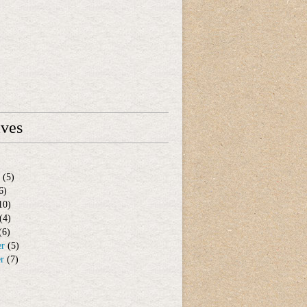
ives
(5)
6)
10)
(4)
(6)
er
(5)
er
(7)