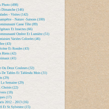
s Photo
(498)
u Dimanche
(146)
lades - Visites
(142)
ampêtre - Nature -saisons
(100)
ommunauté Casse Tête
(89)
gétaux Et Insectes
(66)
ommunauté Ombre Et Lumière
(51)
ntaisies Variées Colorées
(46)
bre
(43)
Scène Et Rondes
(43)
s Riens
(42)
nimaux
(41)
e Ou Deux Couleurs
(32)
s De Tables Et Tablesdu Mois
(31)
ts
(29)
 La Semaine
(29)
 Choisis
(22)
ivers
(18)
ques
(17)
ris 2012 - 2013
(16)
l Et St Sylvestre
(15)