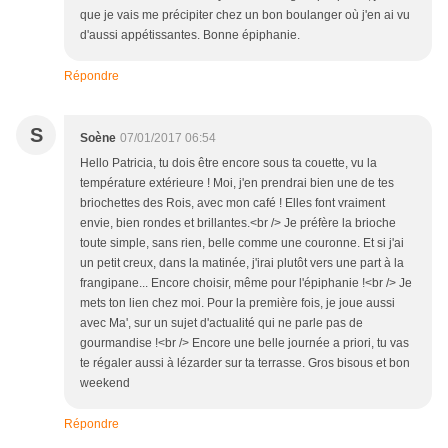
que je vais me précipiter chez un bon boulanger où j'en ai vu
d'aussi appétissantes. Bonne épiphanie.
Répondre
S
Soène
07/01/2017 06:54
Hello Patricia, tu dois être encore sous ta couette, vu la
température extérieure ! Moi, j'en prendrai bien une de tes
briochettes des Rois, avec mon café ! Elles font vraiment
envie, bien rondes et brillantes.<br /> Je préfère la brioche
toute simple, sans rien, belle comme une couronne. Et si j'ai
un petit creux, dans la matinée, j'irai plutôt vers une part à la
frangipane... Encore choisir, même pour l'épiphanie !<br /> Je
mets ton lien chez moi. Pour la première fois, je joue aussi
avec Ma', sur un sujet d'actualité qui ne parle pas de
gourmandise !<br /> Encore une belle journée a priori, tu vas
te régaler aussi à lézarder sur ta terrasse. Gros bisous et bon
weekend
Répondre