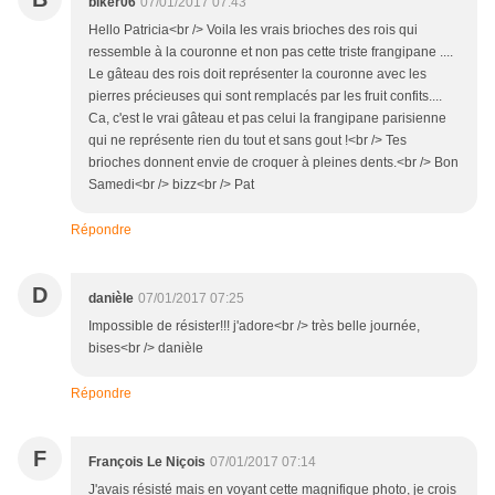
biker06
07/01/2017 07:43
Hello Patricia<br /> Voila les vrais brioches des rois qui
ressemble à la couronne et non pas cette triste frangipane ....
Le gâteau des rois doit représenter la couronne avec les
pierres précieuses qui sont remplacés par les fruit confits....
Ca, c'est le vrai gâteau et pas celui la frangipane parisienne
qui ne représente rien du tout et sans gout !<br /> Tes
brioches donnent envie de croquer à pleines dents.<br /> Bon
Samedi<br /> bizz<br /> Pat
Répondre
D
danièle
07/01/2017 07:25
Impossible de résister!!! j'adore<br /> très belle journée,
bises<br /> danièle
Répondre
F
François Le Niçois
07/01/2017 07:14
J'avais résisté mais en voyant cette magnifique photo, je crois