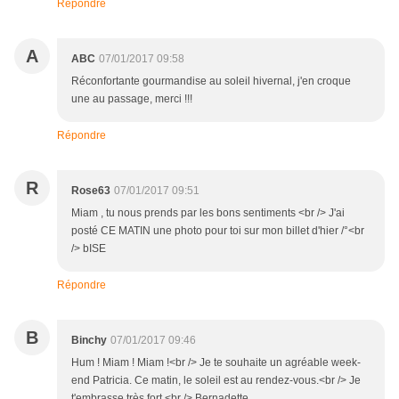
Répondre
A
ABC
07/01/2017 09:58
Réconfortante gourmandise au soleil hivernal, j'en croque
une au passage, merci !!!
Répondre
R
Rose63
07/01/2017 09:51
Miam , tu nous prends par les bons sentiments <br /> J'ai
posté CE MATIN une photo pour toi sur mon billet d'hier /°<br
/> bISE
Répondre
B
Binchy
07/01/2017 09:46
Hum ! Miam ! Miam !<br /> Je te souhaite un agréable week-
end Patricia. Ce matin, le soleil est au rendez-vous.<br /> Je
t'embrasse très fort.<br /> Bernadette.