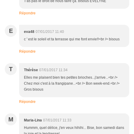
T'as pas le droit de nous faire ça. bisous EVELYNE
Répondre
E
eva48
07/01/2017 11:40
c ' est le soleil et ta terrasse qui me font envie!!<br /> bisous
Répondre
T
Thérèse
07/01/2017 11:34
Elles me plaisent bien tes petites brioches...j'arrive...<br />
Chez moi c'est à la frangipane...<br /> Bon week-end.<br />
Gros bisous
Répondre
M
Maria-Lina
07/01/2017 11:33
Hummm, quel délice, j'en veux hihihi... Bise, bon samedi dans
la joie et la tendresse!