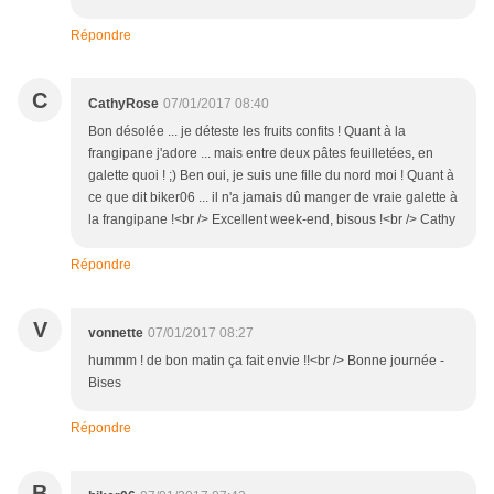
Répondre
C
CathyRose
07/01/2017 08:40
Bon désolée ... je déteste les fruits confits ! Quant à la
frangipane j'adore ... mais entre deux pâtes feuilletées, en
galette quoi ! ;) Ben oui, je suis une fille du nord moi ! Quant à
ce que dit biker06 ... il n'a jamais dû manger de vraie galette à
la frangipane !<br /> Excellent week-end, bisous !<br /> Cathy
Répondre
V
vonnette
07/01/2017 08:27
hummm ! de bon matin ça fait envie !!<br /> Bonne journée -
Bises
Répondre
B