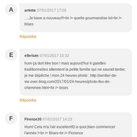
A
arlette
07/01/2017 17:09
.....Je bave a nouveau!!!<br /> quelle gourmandise lol<br />
bises
Répondre
E
ellerium
07/01/2017 15:32
hum ça doit être bon ! mais aujourd'hui 4 galettes
traditionnelles attendent la petite famille qui ne saurait tarder,
je me dépêche ! mon 24 heures photo : http://sentier-de-
vie.over-blog.com/2017/01/24-heures/photo-feu-de-
cheminee.html<br /> bises
Répondre
F
Firenze30
07/01/2017 14:23
Hum! Cela m'a l'air excellent!D.e quoi,bien commencer
l'année !<br /> Bises<br /> Florence