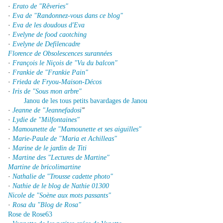
·
Erato de "Rêveries"
·
Eva de "Randonnez-vous dans ce blog"
·
Eva de les doudous d'Eva
·
Evelyne de food caotching
·
Evelyne de Defilencadre
Florence de Obsolescences surannées
·
François le Niçois de "Vu du balcon"
·
Frankie de "Frankie Pain"
·
Frieda de Fryou-Maison-Décos
·
Iris de "Sous mon arbre"
Janou de les tous petits bavardages de Janou
·
Jeanne de "Jeannefadosi
"
·
Lydie de "Milfontaines"
·
Mamounette de "Mamounette et ses aiguilles"
·
Marie-Paule de "Maria et Achilleas"
·
Marine de le jardin de Titi
·
Martine des "Lectures de Martine"
Martine de bricolimartine
·
Nathalie de "Trousse cadette photo"
·
Nathie de le blog de Nathie 01300
Nicole de "Soène aux mots passants"
·
Rosa du "Blog de Rosa"
Rose de Rose63