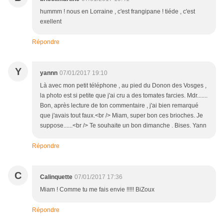
hummm ! nous en Lorraine , c'est frangipane ! tiéde , c'est
exellent
Répondre
Y
yannn
07/01/2017 19:10
Là avec mon petit téléphone , au pied du Donon des Vosges ,
la photo est si petite que j'ai cru a des tomates farcies. Mdr.......
Bon, après lecture de ton commentaire , j'ai bien remarqué
que j'avais tout faux.<br /> Miam, super bon ces brioches. Je
suppose......<br /> Te souhaite un bon dimanche . Bises. Yann
Répondre
C
Calinquette
07/01/2017 17:36
Miam ! Comme tu me fais envie !!!!! BiZoux
Répondre