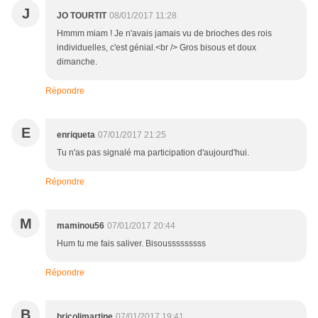
J
JO TOURTIT
08/01/2017 11:28
Hmmm miam ! Je n'avais jamais vu de brioches des rois
individuelles, c'est génial.<br /> Gros bisous et doux
dimanche.
Répondre
E
enriqueta
07/01/2017 21:25
Tu n'as pas signalé ma participation d'aujourd'hui.
Répondre
M
maminou56
07/01/2017 20:44
Hum tu me fais saliver. Bisousssssssss
Répondre
B
bricolimartine
07/01/2017 19:41