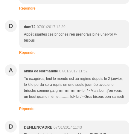
Répondre
D
dam72
07/01/2017 12:29
Appêtissantes ces brioches j'en prendrais bine une!<br />
bisous
Répondre
A
anika de Normandie
07/01/2017 11:52
Tu exagères, tout le monde est au régime depuis le 2 janvier,
le kilo perdu sera repris en une seule journée avec une
brioche comme ça. grrrrrrrrrrrrrrrrrrr<br /> Mais bon, j'en veux
un bout quand même.............lol<br /> Gros bisous bon samedi
Répondre
D
DEFILENCADRE
07/01/2017 11:43