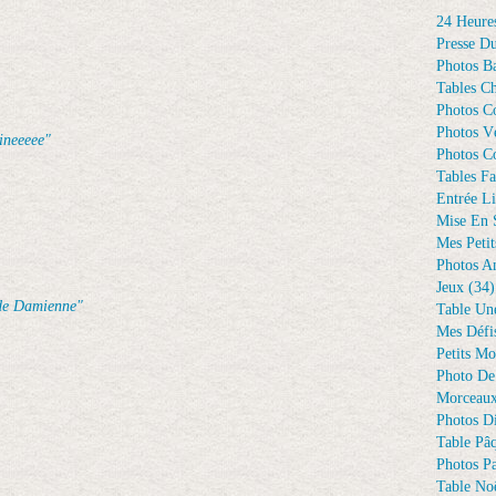
24 Heure
Presse D
Photos Ba
Tables Ch
Photos C
Photos Vé
ineeeee"
Photos C
Tables Fa
Entrée Li
Mise En 
Mes Petit
Photos A
Jeux
(34)
 de Damienne"
Table Un
Mes Défi
Petits Mo
Photo De
Morceaux
Photos D
Table Pâ
Photos Pa
Table Noë