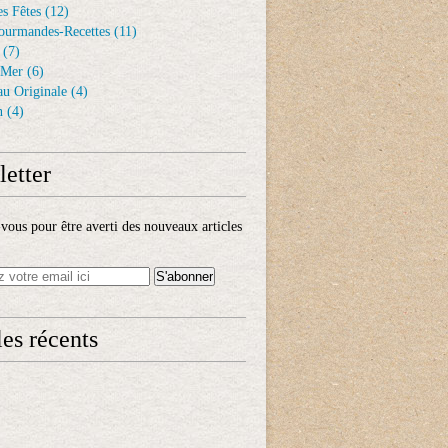
s Fêtes
(12)
ourmandes-Recettes
(11)
(7)
 Mer
(6)
au Originale
(4)
n
(4)
etter
ous pour être averti des nouveaux articles
les récents