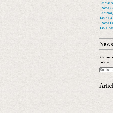
Ambiance
Photos G
Anniblog
Table La
Photos E
Table Ze
Newsl
Abonnez-v
publiés.
Artic