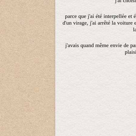
j'ai chois
parce que j'ai été interpellée e
d'un virage, j'ai arrêté la voiture
l
j'avais quand même envie de part
plais