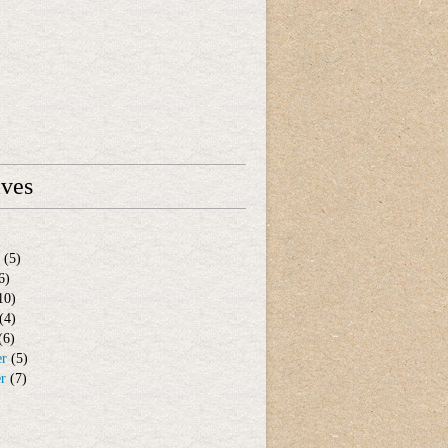
ives
(5)
6)
10)
(4)
(6)
er
(5)
er
(7)