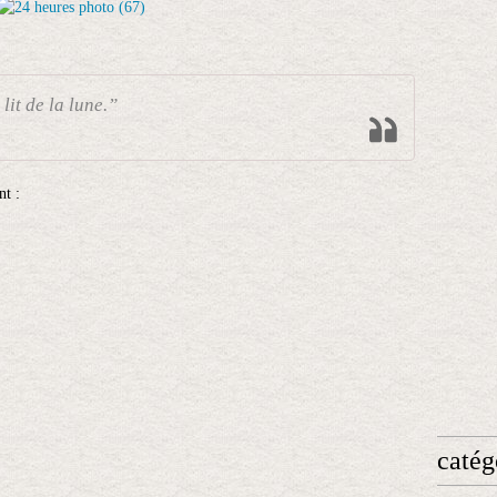
lit de la lune.”
nt :
catég