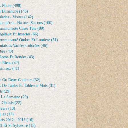
s Photo
(498)
u Dimanche
(146)
lades - Visites
(142)
ampêtre - Nature -saisons
(100)
ommunauté Casse Tête
(89)
gétaux Et Insectes
(66)
ommunauté Ombre Et Lumière
(51)
ntaisies Variées Colorées
(46)
bre
(43)
Scène Et Rondes
(43)
s Riens
(42)
nimaux
(41)
e Ou Deux Couleurs
(32)
s De Tables Et Tablesdu Mois
(31)
ts
(29)
 La Semaine
(29)
 Choisis
(22)
ivers
(18)
ques
(17)
ris 2012 - 2013
(16)
l Et St Sylvestre
(15)