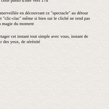
i cette photo d'hier vers 17h
t émerveillée en découvrant ce "spectacle" au détour
 et "clic-clac" même si bien sur le cliché ne rend pas
a magie du moment
ager cet instant tout simple avec vous, instant de
ir des yeux, de sérénité