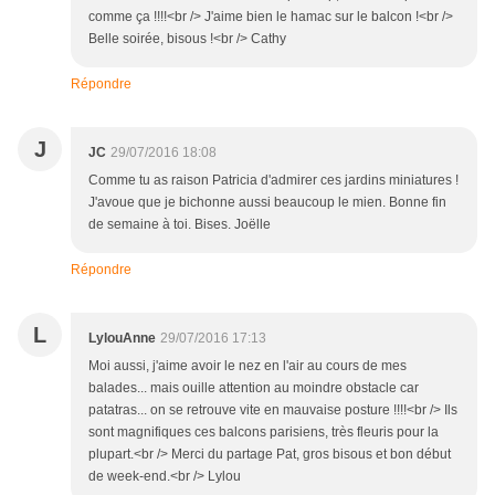
comme ça !!!!<br /> J'aime bien le hamac sur le balcon !<br />
Belle soirée, bisous !<br /> Cathy
Répondre
J
JC
29/07/2016 18:08
Comme tu as raison Patricia d'admirer ces jardins miniatures !
J'avoue que je bichonne aussi beaucoup le mien. Bonne fin
de semaine à toi. Bises. Joëlle
Répondre
L
LylouAnne
29/07/2016 17:13
Moi aussi, j'aime avoir le nez en l'air au cours de mes
balades... mais ouille attention au moindre obstacle car
patatras... on se retrouve vite en mauvaise posture !!!!<br /> Ils
sont magnifiques ces balcons parisiens, très fleuris pour la
plupart.<br /> Merci du partage Pat, gros bisous et bon début
de week-end.<br /> Lylou