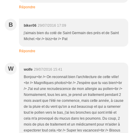
Répondre
B
biker06
29/07/2016 17:09
j'aimais bien du coté de Saint Germain des prés et de Saint
Michel.<br /> bizz<br /> Pat
Répondre
W
wolfe
29/07/2016 15:41
Bonjour<br /> On reconnait bien l'architecture de cette ville!
<br /> Magnifiques photos!<br /> J'espère que tu vas bien!<br
/> J'ai eut une recrudescence de mon allergie au pollen<br />
Normalement, tous les ans, je prend un traitement pendant 2
mois avant que l'été ne commence, mais cette année, à cause
de la pluie et du vent qu'on a eut beaucoup et qui a ramener
tout le pollen vers le bas, j'ai les bronches qui sont irrité et
cela m'a provoqué du mucus dans les poumons. Du coup, 2
mois de plus de traitement et un médicament pour m'aider à
expectorer tout cela.<br /> Super les vacances!<br /> Bisous