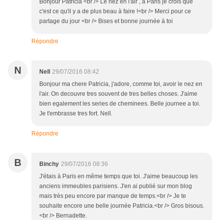
Bonjour Patricia <br /> Le nez en l'air , à Paris je crois que
c'est ce qu'il y a de plus beau à faire !<br /> Merci pour ce
partage du jour <br /> Bises et bonne journée à toi
Répondre
N
Nell
29/07/2016 08:42
Bonjour ma chere Patricia, j'adore, comme toi, avoir le nez en
l'air. On decouvre tres souvent de tres belles choses. J'aime
bien egalement les series de cheminees. Belle journee a toi.
Je t'embrasse tres fort. Nell.
Répondre
B
Binchy
29/07/2016 08:36
J'étais à Paris en même temps que toi. J'aime beaucoup les
anciens immeubles parisiens. J'en ai publié sur mon blog
mais très peu encore par manque de temps.<br /> Je te
souhaite encore une belle journée Patricia.<br /> Gros bisous.
<br /> Bernadette.