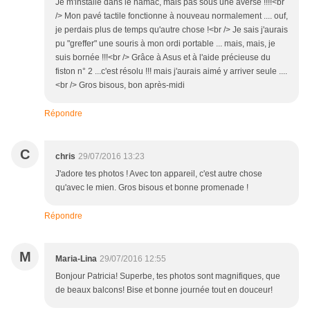
Je m'installe dans le hamac, mais pas sous une averse !!!!<br
/> Mon pavé tactile fonctionne à nouveau normalement .... ouf,
je perdais plus de temps qu'autre chose !<br /> Je sais j'aurais
pu "greffer" une souris à mon ordi portable ... mais, mais, je
suis bornée !!!<br /> Grâce à Asus et à l'aide précieuse du
fiston n° 2 ...c'est résolu !!! mais j'aurais aimé y arriver seule ....
<br /> Gros bisous, bon après-midi
Répondre
C
chris
29/07/2016 13:23
J'adore tes photos ! Avec ton appareil, c'est autre chose
qu'avec le mien. Gros bisous et bonne promenade !
Répondre
M
Maria-Lina
29/07/2016 12:55
Bonjour Patricia! Superbe, tes photos sont magnifiques, que
de beaux balcons! Bise et bonne journée tout en douceur!