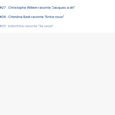
#27 : Christophe Willem raconte "Jacques a dit"
#26 : Chimène Badi raconte "Entre nous"
#25 : Indochine raconte "3e sexe"
#24 : Zaho raconte "C'est chelou"
#23 : Patrick Bruel raconte "Au café des délices"
#22 : Kyo raconte "Le chemin"
#21 : Nolwenn Leroy raconte "Cassé"
#20 : Patrick Hernandez raconte "Born to be alive"
#19 : Lorie raconte "Près de moi"
#18 : Michael Jones raconte "A nos actes manqués" (avec Jean-Jacque
#17 : Khaled raconte "Aïcha"
#16 : Corneille raconte "Parce qu'on vient de loin"