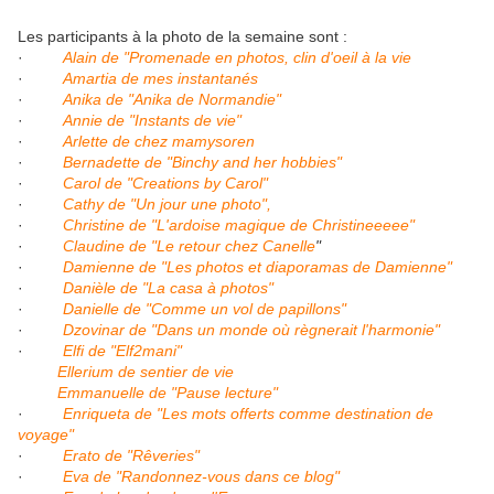
Les participants à la photo de la semaine sont :
·
Alain de "Promenade en photos, clin d'oeil à la vie
·
Amartia de mes instantanés
·
Anika de "Anika de Normandie"
·
Annie de "Instants de vie"
·
Arlette de chez mamysoren
·
Bernadette de "Binchy and her hobbies"
·
Carol de "Creations by Carol"
·
Cathy de "Un jour une photo",
·
Christine de "L'ardoise magique de Christineeeee"
·
Claudine de "Le retour chez Canelle
"
·
Damienne de "Les photos et diaporamas de Damienne"
·
Danièle de "La casa à photos"
·
Danielle de "Comme un vol de papillons"
·
Dzovinar de "Dans un monde où règnerait l'harmonie"
·
Elfi de "Elf2mani"
Ellerium de sentier de vie
Emmanuelle de "Pause lecture"
·
Enriqueta de "Les mots offerts comme destination de
voyage"
·
Erato de "Rêveries"
·
Eva de "Randonnez-vous dans ce blog"