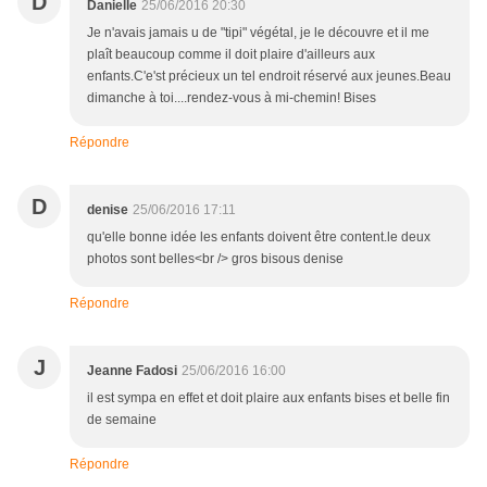
D
Danielle
25/06/2016 20:30
Je n'avais jamais u de "tipi" végétal, je le découvre et il me
plaît beaucoup comme il doit plaire d'ailleurs aux
enfants.C'e'st précieux un tel endroit réservé aux jeunes.Beau
dimanche à toi....rendez-vous à mi-chemin! Bises
Répondre
D
denise
25/06/2016 17:11
qu'elle bonne idée les enfants doivent être content.le deux
photos sont belles<br /> gros bisous denise
Répondre
J
Jeanne Fadosi
25/06/2016 16:00
il est sympa en effet et doit plaire aux enfants bises et belle fin
de semaine
Répondre