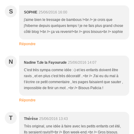
S
SOPHIE
25/06/2016 16:00
j'aime bien le tressage de bambous !<br /> je crois que
j'hiberne depuis quelques temps ! je ne fais plus grand chose
côté blog !<br /> ça va revenir!<br /> gros bisous<br /> sophie
Répondre
N
Nadine T.de la Fayourude
25/06/2016 14:07
C'est très sympa comme idée :-) et les enfants doivent être
ravis , et en plus c'est très décoratif ..<br /> J'ai eu du mal à
t’écrire ce petit commentaire , les pages faisaient que sauter ,
impossible de finir un mot ..<br /> Bisous Paticia !
Répondre
T
Thérèse
25/06/2016 13:43
Très original, une idée à faire avec les petits enfants cet été,
Ils seraient ravis!!!<br /> Bon week-end.<br /> Gros bisous.