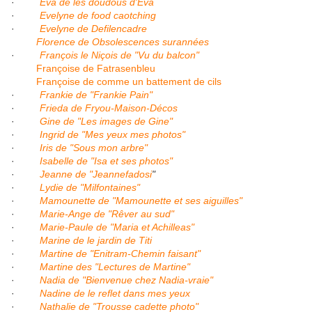
·
Eva de les doudous d'Eva
·
Evelyne de food caotching
·
Evelyne de Defilencadre
Florence de Obsolescences surannées
·
François le Niçois de "Vu du balcon"
Françoise de Fatrasenbleu
Françoise de comme un battement de cils
·
Frankie de "Frankie Pain"
·
Frieda de Fryou-Maison-Décos
·
Gine de "Les images de Gine"
·
Ingrid de "Mes yeux mes photos"
·
Iris de "Sous mon arbre"
·
Isabelle de "Isa et ses photos"
·
Jeanne de "Jeannefadosi
"
·
Lydie de "Milfontaines"
·
Mamounette de "Mamounette et ses aiguilles"
·
Marie-Ange de "Rêver au sud"
·
Marie-Paule de "Maria et Achilleas"
·
Marine de le jardin de Titi
·
Martine de "Enitram-Chemin faisant"
·
Martine des "Lectures de Martine"
·
Nadia de "Bienvenue chez Nadia-vraie"
·
Nadine de le reflet dans mes yeux
·
Nathalie de "Trousse cadette photo"