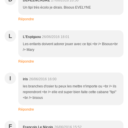
DEFILENCADRE
27/06/2016 20:50
Un tipi très écolo je dirais. Bisous EVELYNE
Répondre
L
L'Espigaou
26/06/2016 18:01
Les enfants doivent adorer jouer avec ce tipi.<br /> Bisous<br
/> Mary
Répondre
I
iris
26/06/2016 16:00
les branches d'osier tu peux les mettre n'importe ou <br /> ils
reprendront <br /> elle est super bien faite cette cabane "tipi"
<br /> bisous
Répondre
F
François Le Niçois
26/06/2016 15:52