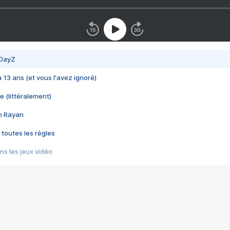
 DayZ
 a 13 ans (et vous l'avez ignoré)
e (littéralement)
im Rayan
 toutes les règles
s les jeux vidéo
us choquant de Rockstar ? - Le scandale BULLY
e plus moche de Steam
du RÊVE tourne au CAUCHEMAR
pendant 8 heures