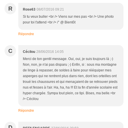
R
Rose63
08/07/2016 09:21
Si tu veux buller <br /> Viens sur mes pas <br /> Une photo
pour toi t'attend <br /> /° @ Bientôt
Répondre
C
Cécilou
28/06/2016 14:05
Merci de ton gentil message. Oui, oui, je suis toujours là ;-)
Non, non, je n'ai pas disparu ;-) Enfin, si : sous ma montagne
de linge à repasser, de soldes à faire pour rééquiper mes
asperges qui ne rentrent plus dans rien, dont les orteilles ont
troué les chaussures et qui menaçaient de se retrouver pieds
nus et fesses à l'air. Ha, ha, ha !!! Et la fin d'année scolaire est
hyper chargée. Sympa tout plein, ce tipi. Bises, ma belle.<br
/> Cécilou
Répondre
D