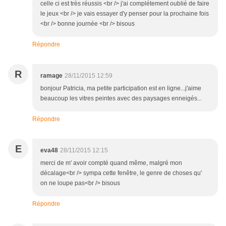
celle ci est très réussis <br /> j'ai complétement oublié de faire
le jeux <br /> je vais essayer d'y penser pour la prochaine fois
<br /> bonne journée <br /> bisous
Répondre
R
ramage
28/11/2015 12:59
bonjour Patricia, ma petite participation est en ligne...j'aime
beaucoup les vitres peintes avec des paysages enneigés...
Répondre
E
eva48
28/11/2015 12:15
merci de m' avoir compté quand même, malgré mon
décalage<br /> sympa cette fenêtre, le genre de choses qu'
on ne loupe pas<br /> bisous
Répondre