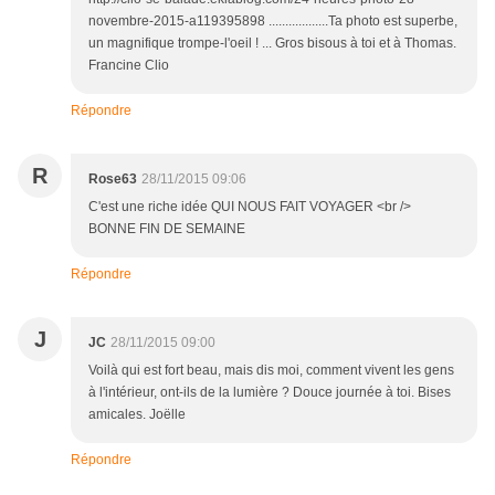
novembre-2015-a119395898 ..................Ta photo est superbe,
un magnifique trompe-l'oeil ! ... Gros bisous à toi et à Thomas.
Francine Clio
Répondre
R
Rose63
28/11/2015 09:06
C'est une riche idée QUI NOUS FAIT VOYAGER <br />
BONNE FIN DE SEMAINE
Répondre
J
JC
28/11/2015 09:00
Voilà qui est fort beau, mais dis moi, comment vivent les gens
à l'intérieur, ont-ils de la lumière ? Douce journée à toi. Bises
amicales. Joëlle
Répondre