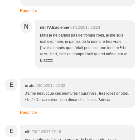
Répondre
N
nini l'Alsacienne
01/12/2015 13:24
Mais je ne parlais pas de trompe l'oeil, je me suis
mal exprimée, je parlais de la peinture très vraie .....
j'avais compris que c'était peint sur une fenêtre !<br
/> Au fond, c'est un trompe l'oeil quand même <br />
Bizzzzz
E
erato
28/11/2015 22:32
J'aime beaucoup ces peintures figuratives , très jolies photos.
<br /> Douce soirée, bon dimanche , bises Patricia
Répondre
E
elfi
28/11/2015 22:16
une fenêtre sur l'arno...à propos de ta demande.. en ce