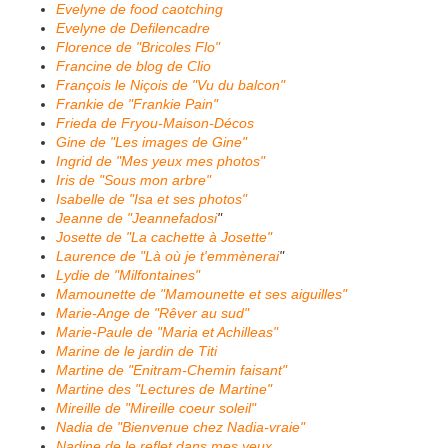
Evelyne de food caotching
Evelyne de Defilencadre
Florence de "Bricoles Flo"
Francine de blog de Clio
François le Niçois de "Vu du balcon"
Frankie de "Frankie Pain"
Frieda de Fryou-Maison-Décos
Gine de "Les images de Gine"
Ingrid de "Mes yeux mes photos"
Iris de "Sous mon arbre"
Isabelle de "Isa et ses photos"
Jeanne de "Jeannefadosi
"
Josette de "La cachette à Josette"
Laurence de "Là où je t'emmènerai
"
Lydie de "Milfontaines"
Mamounette de "Mamounette et ses aiguilles"
Marie-Ange de "Rêver au sud"
Marie-Paule de "Maria et Achilleas"
Marine de le jardin de Titi
Martine de "Enitram-Chemin faisant"
Martine des "Lectures de Martine"
Mireille de "Mireille coeur soleil"
Nadia de "Bienvenue chez Nadia-vraie"
Nadine de le reflet dans mes yeux