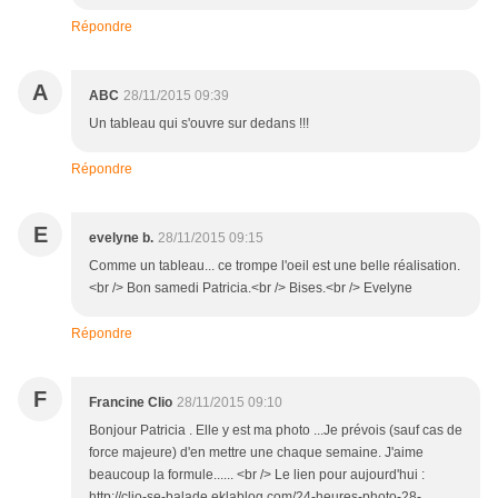
Répondre
A
ABC
28/11/2015 09:39
Un tableau qui s'ouvre sur dedans !!!
Répondre
E
evelyne b.
28/11/2015 09:15
Comme un tableau... ce trompe l'oeil est une belle réalisation.
<br /> Bon samedi Patricia.<br /> Bises.<br /> Evelyne
Répondre
F
Francine Clio
28/11/2015 09:10
Bonjour Patricia . Elle y est ma photo ...Je prévois (sauf cas de
force majeure) d'en mettre une chaque semaine. J'aime
beaucoup la formule...... <br /> Le lien pour aujourd'hui :
http://clio-se-balade.eklablog.com/24-heures-photo-28-