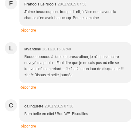
F
François Le Niçois
28/11/2015 07:56
J'aime beaucoup ces trompe-l’œil, à Nice nous avons la
chance d'en avoir beaucoup. Bonne semaine
Répondre
L
lavandine
28/11/2015 07:48
Rooooooooooo à force de proscratiner, je n'ai pas encore
envoyé ma photo....Faut dire que je ne sais pas où elle se
trouve d'où mon retard.... Je file fair eun tour de disque dur !!!
<br /> Bisous et belle journée.
Répondre
C
calinquette
28/11/2015 07:30
Bien belle en effet ! Bon WE. Bisouilles
Répondre