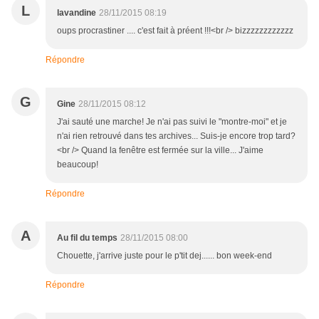
L
lavandine
28/11/2015 08:19
oups procrastiner .... c'est fait à préent !!!<br /> bizzzzzzzzzzzz
Répondre
G
Gine
28/11/2015 08:12
J'ai sauté une marche! Je n'ai pas suivi le "montre-moi" et je
n'ai rien retrouvé dans tes archives... Suis-je encore trop tard?
<br /> Quand la fenêtre est fermée sur la ville... J'aime
beaucoup!
Répondre
A
Au fil du temps
28/11/2015 08:00
Chouette, j'arrive juste pour le p'tit dej...... bon week-end
Répondre