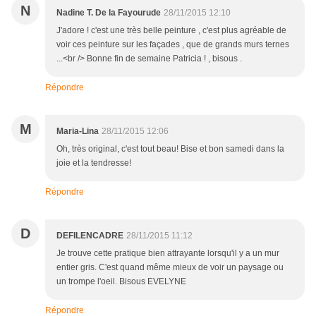
N
Nadine T. De la Fayourude
28/11/2015 12:10
J'adore ! c'est une très belle peinture , c'est plus agréable de
voir ces peinture sur les façades , que de grands murs ternes
...<br /> Bonne fin de semaine Patricia ! , bisous .
Répondre
M
Maria-Lina
28/11/2015 12:06
Oh, très original, c'est tout beau! Bise et bon samedi dans la
joie et la tendresse!
Répondre
D
DEFILENCADRE
28/11/2015 11:12
Je trouve cette pratique bien attrayante lorsqu'il y a un mur
entier gris. C'est quand même mieux de voir un paysage ou
un trompe l'oeil. Bisous EVELYNE
Répondre