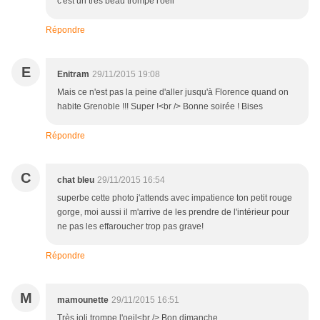
c'est un très beau trompe l'oeil
Répondre
E
Enitram
29/11/2015 19:08
Mais ce n'est pas la peine d'aller jusqu'à Florence quand on
habite Grenoble !!! Super !<br /> Bonne soirée ! Bises
Répondre
C
chat bleu
29/11/2015 16:54
superbe cette photo j'attends avec impatience ton petit rouge
gorge, moi aussi il m'arrive de les prendre de l'intérieur pour
ne pas les effaroucher trop pas grave!
Répondre
M
mamounette
29/11/2015 16:51
Très joli trompe l'oeil<br /> Bon dimanche