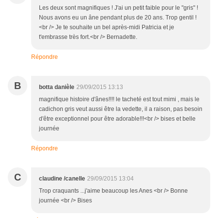
Les deux sont magnifiques ! J'ai un petit faible pour le "gris" !
Nous avons eu un âne pendant plus de 20 ans. Trop gentil !
<br /> Je te souhaite un bel après-midi Patricia et je
t'embrasse très fort.<br /> Bernadette.
Répondre
B
botta danièle
29/09/2015 13:13
magnifique histoire d'ânes!!!! le tacheté est tout mimi , mais le
cadichon gris veut aussi être la vedette, il a raison, pas besoin
d'être exceptionnel pour être adorable!!!<br /> bises et belle
journée
Répondre
C
claudine /canelle
29/09/2015 13:04
Trop craquants ...j'aime beaucoup les Anes <br /> Bonne
journée <br /> Bises