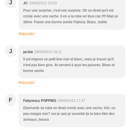
J
JC
29/09/2015 19:50
Pour une surprise, c'est une surprise. Oh on dirait qu'il est
croisé avec une vache. Il en a la robe en tous cas !!!!! Mais je
délire. Passe une bonne soirée Patricia. Bises. Joëlle
Répondre
J
jackie
29/09/2015 19:11
Il est mignon ce petit âne noir et blanc, mais je trouve qu'il
n'est pas bien gros. Ils servent à quoi les pauvres. Bises et
bonne soirée
Répondre
F
Fabymary POPPINS
29/09/2015 17:47
Etonnante sa robe on dirait croisé avec une vache, hihi, un
peu maigre non? oui je sais je surveille tjs le bien être des
animaux, bisous