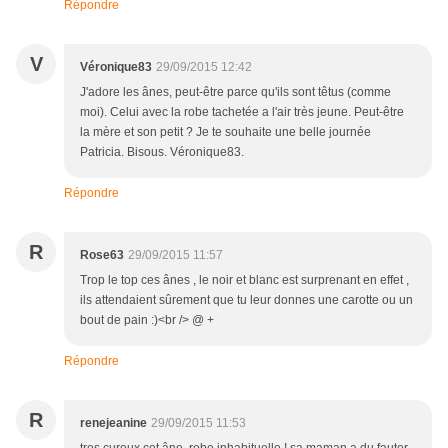
Répondre
V
Véronique83
29/09/2015 12:42
J'adore les ânes, peut-être parce qu'ils sont têtus (comme
moi). Celui avec la robe tachetée a l'air très jeune. Peut-être
la mère et son petit ? Je te souhaite une belle journée
Patricia. Bisous. Véronique83.
Répondre
R
Rose63
29/09/2015 11:57
Trop le top ces ânes , le noir et blanc est surprenant en effet ,
ils attendaient sûrement que tu leur donnes une carotte ou un
bout de pain :)<br /> @ +
Répondre
R
renejeanine
29/09/2015 11:53