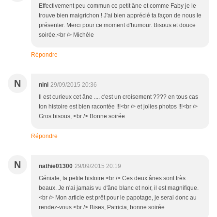
Effectivement peu commun ce petit âne et comme Faby je le
trouve bien maigrichon ! J'ai bien apprécié ta façon de nous le
présenter. Merci pour ce moment d'humour. Bisous et douce
soirée.<br /> Michèle
Répondre
N
nini
29/09/2015 20:36
Il est curieux cet âne .... c'est un croisement ???? en tous cas
ton histoire est bien racontée !!!<br /> et jolies photos !!!<br />
Gros bisous, <br /> Bonne soirée
Répondre
N
nathie01300
29/09/2015 20:19
Géniale, ta petite histoire.<br /> Ces deux ânes sont très
beaux. Je n'ai jamais vu d'âne blanc et noir, il est magnifique.
<br /> Mon article est prêt pour le papotage, je serai donc au
rendez-vous.<br /> Bises, Patricia, bonne soirée.