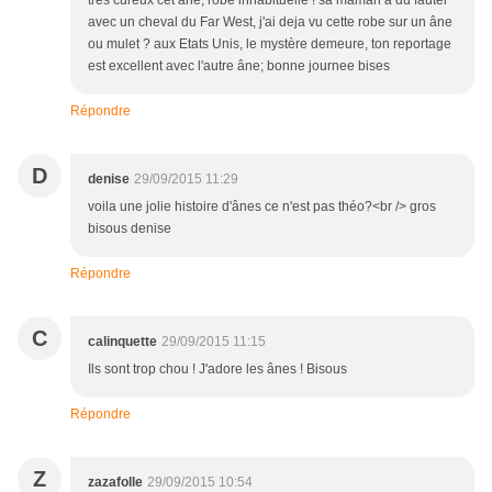
tres cureux cet âne, robe inhabituelle ! sa maman a du fauter
avec un cheval du Far West, j'ai deja vu cette robe sur un âne
ou mulet ? aux Etats Unis, le mystère demeure, ton reportage
est excellent avec l'autre âne; bonne journee bises
Répondre
D
denise
29/09/2015 11:29
voila une jolie histoire d'ânes ce n'est pas théo?<br /> gros
bisous denise
Répondre
C
calinquette
29/09/2015 11:15
Ils sont trop chou ! J'adore les ânes ! Bisous
Répondre
Z
zazafolle
29/09/2015 10:54