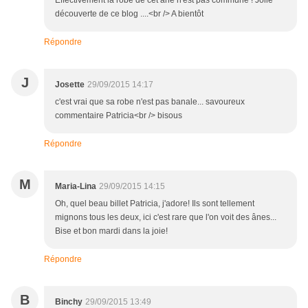
Effectivement la robe de cet ane n'est pas commune ! Jolie
découverte de ce blog ....<br /> A bientôt
Répondre
J
Josette
29/09/2015 14:17
c'est vrai que sa robe n'est pas banale... savoureux
commentaire Patricia<br /> bisous
Répondre
M
Maria-Lina
29/09/2015 14:15
Oh, quel beau billet Patricia, j'adore! Ils sont tellement
mignons tous les deux, ici c'est rare que l'on voit des ânes...
Bise et bon mardi dans la joie!
Répondre
B
Binchy
29/09/2015 13:49