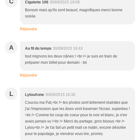
C
Cigalette 106
30/09/2015 19:09
Bonsoir mais qu'ils sont beaux!, magnifiques merci bonne
soirée
Répondre
A
Au fil du temps
30/09/2015 16:43
tout mignons les deux nânes ! <br /> je suis en train de
préparer mon billet pour demain - bii
Répondre
L
LylouAnne
30/09/2015 16:35
Coucou ma Pat,<br /> tes photos sont tellement réalistes que
j'ai l'impression que les ânes vont traverser l'écran, superbes !
<br /> Comme toi coup de coeur pour le noir et blanc, je n'en
avais jamais vu !<br /> Merci du partage, gros bisous.<br />
Lylou<br /> Je t'ai fait un petit mail ce matin, encore désolée
pour le papotage, je viendrai vous lire, promis.