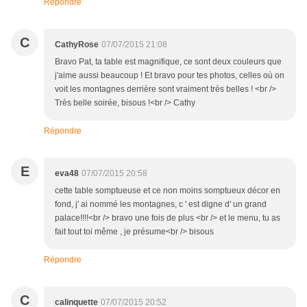
Répondre
C
CathyRose
07/07/2015 21:08
Bravo Pat, ta table est magnifique, ce sont deux couleurs que
j'aime aussi beaucoup ! Et bravo pour tes photos, celles où on
voit les montagnes derrière sont vraiment très belles ! <br />
Très belle soirée, bisous !<br /> Cathy
Répondre
E
eva48
07/07/2015 20:58
cette table somptueuse et ce non moins somptueux décor en
fond, j' ai nommé les montagnes, c ' est digne d' un grand
palace!!!!<br /> bravo une fois de plus <br /> et le menu, tu as
fait tout toi même , je présume<br /> bisous
Répondre
C
calinquette
07/07/2015 20:52