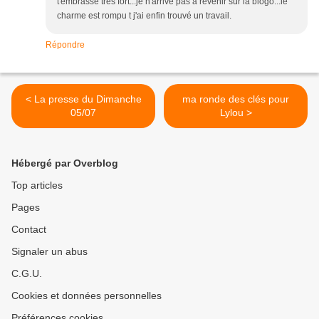
t'embrasse très fort...je n'arrive pas à revenir sur la blogo...le
charme est rompu t j'ai enfin trouvé un travail.
Répondre
< La presse du Dimanche
ma ronde des clés pour
05/07
Lylou >
Hébergé par Overblog
Top articles
Pages
Contact
Signaler un abus
C.G.U.
Cookies et données personnelles
Préférences cookies