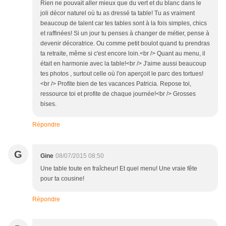
Rien ne pouvait aller mieux que du vert et du blanc dans le
joli décor naturel où tu as dressé ta table! Tu as vraiment
beaucoup de talent car tes tables sont à la fois simples, chics
et raffinées! Si un jour tu penses à changer de métier, pense à
devenir décoratrice. Ou comme petit boulot quand tu prendras
ta retraite, même si c'est encore loin.<br /> Quant au menu, il
était en harmonie avec la table!<br /> J'aime aussi beaucoup
tes photos , surtout celle où l'on aperçoit le parc des tortues!
<br /> Profite bien de tes vacances Patricia. Repose toi,
ressource toi et profite de chaque journée!<br /> Grosses
bises.
Répondre
G
Gine
08/07/2015 08:50
Une table toute en fraîcheur! Et quel menu! Une vraie fête
pour ta cousine!
Répondre