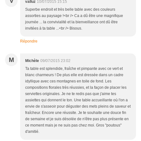
V
valluz
10/07/2015 15:15
Superbe endroit et très belle table avec des couleurs
assorties au paysage !<br /> Ca a dû être une magnifique
journée ... la convivialité et la bienveillance ont dû être
invitées à ta table ...<br /> Bisous.
Répondre
M
Michèle
09/07/2015 23:02
Ta table est splendide, fraîche et pimpante avec ce vert et
blanc charmeurs ! De plus elle est dressée dans un cadre
idyllique avec ces montagnes en toile de fond. Les
compositions florales très réussies, et la façon de placer les
serviettes originales. Je ne te redis pas que j'aime tes
assiettes qui donnent le ton. Une table accueillante où l'on a
envie de s'asseoir pour déguster des mets pleins de saveur et
fraîcheur. Encore une réussite. Je te souhaite une douce fin
de semaine et je suis désolée de n'être pas plus présente en
ce moment mais je ne suis pas chez moi. Gros "poutous"
d'amitié.