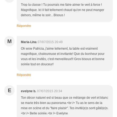
Trop la classe ! Tu pourrais me faire aimer le vert à force !
Magnifique. Ici il fait tellement chaud qu'on ne peut manger
dehors, même le soir... Bisous !
Répondre
M
Maria-Lina
07/07/2015 20:49
Oh wow Patricia, j'aime tellement, ta table est vraiment
magnifique, chaleureuse et invitante! Que du bonheur pour
vous et les invités, c'est merveilleux!!! Gros bisous et bonne
soirée tout en douceur!
Répondre
E
evelyne b.
07/07/2015 20:34
Ton décor naturel est si beau que ce mélange de vert et blanc
se marie très bien au panorama.<br /> Tu as le sens de la
mise en scène et du "faire plaisir". Tes invité(e)s sont gâté(e)s.
<br /> Belle soirée.<br /> Evelyne