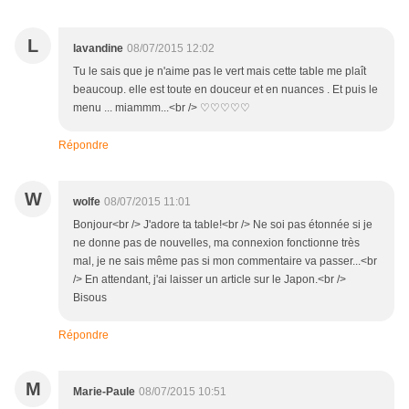
L
lavandine
08/07/2015 12:02
Tu le sais que je n'aime pas le vert mais cette table me plaît
beaucoup. elle est toute en douceur et en nuances . Et puis le
menu ... miammm...<br /> ♡♡♡♡♡
Répondre
W
wolfe
08/07/2015 11:01
Bonjour<br /> J'adore ta table!<br /> Ne soi pas étonnée si je
ne donne pas de nouvelles, ma connexion fonctionne très
mal, je ne sais même pas si mon commentaire va passer...<br
/> En attendant, j'ai laisser un article sur le Japon.<br />
Bisous
Répondre
M
Marie-Paule
08/07/2015 10:51